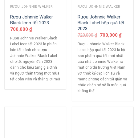
RƯỢU JOHNNIE WALKER
RƯỢU JOHNNIE WALKER
Rượu Johnnie Walker
Rượu Johnnie Walker
Black Icon tết 2023
Black Label hộp quà tết
2023
700,000
₫
720,000
₫
700,000
₫
Rượu Johnnie Walker Black
Label Icon tết 2023 là phiên
Rượu Johnnie Walker Black
bản tết dành cho rượu
Label hộp quà tết 2023 là bộ
Johnnie Walker Black Label
sản phẩm quà tết mới nhất
cho tết nguyên đán 2023
của nhà Johnnie Walker ra
dành cho biếu tặng gia đình
mắt cho thị trường Việt Nam
và người thân trong một mùa
với thiết kế đẹp lịch sự và
tết đoàn viên và thắng lợi mới
mang phong cách tối giản và
chắc chắn nó sẽ là món quá
không thể..