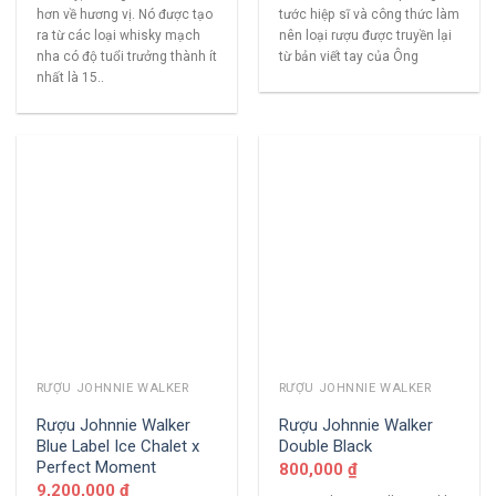
hơn về hương vị. Nó được tạo
tước hiệp sĩ và công thức làm
ra từ các loại whisky mạch
nên loại rượu được truyền lại
nha có độ tuổi trưởng thành ít
từ bản viết tay của Ông
nhất là 15..
RƯỢU JOHNNIE WALKER
RƯỢU JOHNNIE WALKER
Rượu Johnnie Walker
Rượu Johnnie Walker
Blue Label Ice Chalet x
Double Black
Perfect Moment
800,000
₫
9,200,000
₫