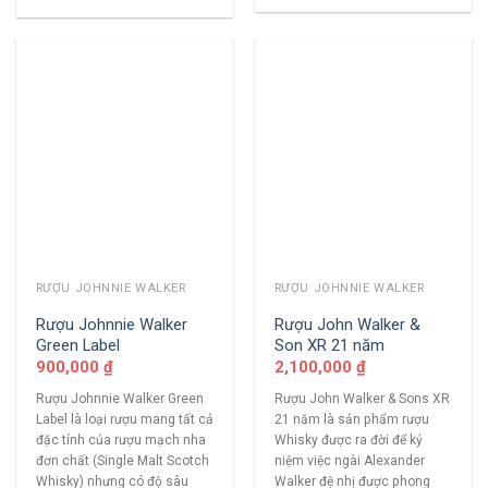
RƯỢU JOHNNIE WALKER
RƯỢU JOHNNIE WALKER
Rượu Johnnie Walker
Rượu John Walker &
Green Label
Son XR 21 năm
900,000
₫
2,100,000
₫
Rượu Johnnie Walker Green
Rượu John Walker & Sons XR
Label là loại rượu mang tất cả
21 năm là sản phẩm rượu
đặc tính của rượu mạch nha
Whisky được ra đời để kỷ
đơn chất (Single Malt Scotch
niệm việc ngài Alexander
Whisky) nhưng có độ sâu
Walker đệ nhị được phong