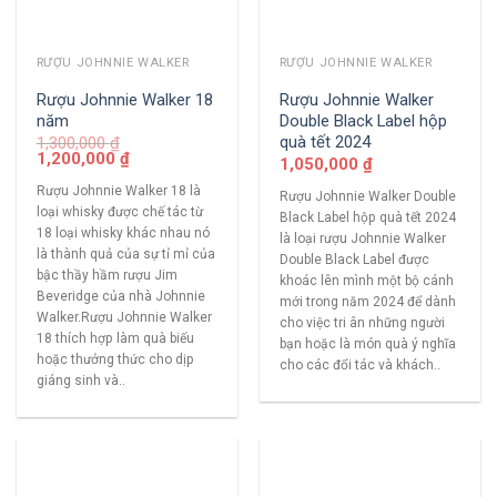
RƯỢU JOHNNIE WALKER
RƯỢU JOHNNIE WALKER
Rượu Johnnie Walker 18
Rượu Johnnie Walker
năm
Double Black Label hộp
quà tết 2024
1,300,000
₫
1,200,000
₫
1,050,000
₫
Rượu Johnnie Walker 18 là
Rượu Johnnie Walker Double
loại whisky được chế tác từ
Black Label hộp quà tết 2024
18 loại whisky khác nhau nó
là loại rượu Johnnie Walker
là thành quả của sự tỉ mỉ của
Double Black Label được
bậc thầy hầm rượu Jim
khoác lên mình một bộ cánh
Beveridge của nhà Johnnie
mới trong năm 2024 để dành
Walker.Rượu Johnnie Walker
cho việc tri ân những người
18 thích hợp làm quà biếu
bạn hoặc là món quà ý nghĩa
hoặc thưởng thức cho dịp
cho các đổi tác và khách..
giáng sinh và..