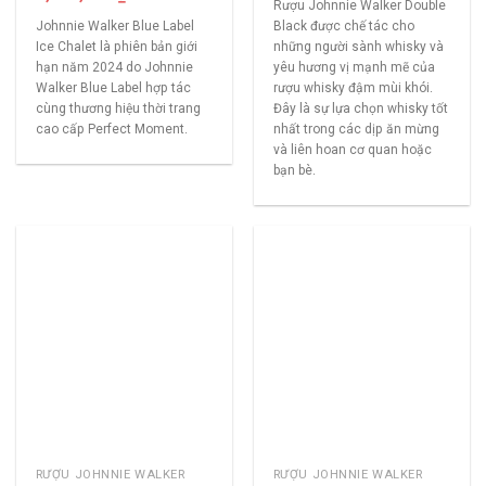
Rượu Johnnie Walker Double
Johnnie Walker Blue Label
Black được chế tác cho
Ice Chalet là phiên bản giới
những người sành whisky và
hạn năm 2024 do Johnnie
yêu hương vị mạnh mẽ của
Walker Blue Label hợp tác
rượu whisky đậm mùi khói.
cùng thương hiệu thời trang
Đây là sự lựa chọn whisky tốt
cao cấp Perfect Moment.
nhất trong các dịp ăn mừng
và liên hoan cơ quan hoặc
bạn bè.
RƯỢU JOHNNIE WALKER
RƯỢU JOHNNIE WALKER