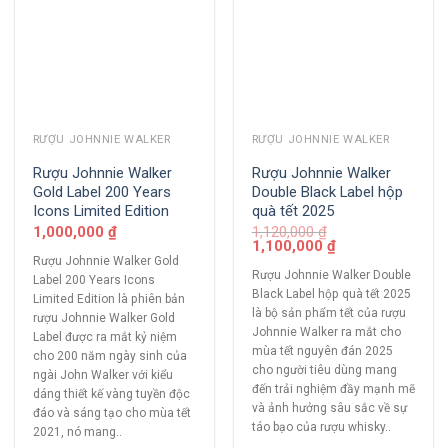
RƯỢU JOHNNIE WALKER
RƯỢU JOHNNIE WALKER
Rượu Johnnie Walker
Rượu Johnnie Walker
Gold Label 200 Years
Double Black Label hộp
Icons Limited Edition
quà tết 2025
1,000,000
₫
1,120,000
₫
1,100,000
₫
Rượu Johnnie Walker Gold
Rượu Johnnie Walker Double
Label 200 Years Icons
Black Label hộp quà tết 2025
Limited Edition là phiên bản
là bộ sản phẩm tết của rượu
rượu Johnnie Walker Gold
Johnnie Walker ra mắt cho
Label được ra mắt kỷ niệm
mùa tết nguyên đán 2025
cho 200 năm ngày sinh của
cho người tiêu dùng mang
ngài John Walker với kiểu
đến trải nghiệm đầy mạnh mẽ
dáng thiết kế vàng tuyền độc
và ảnh hưởng sâu sắc về sự
đáo và sáng tạo cho mùa tết
táo bạo của rượu whisky..
2021, nó mang..