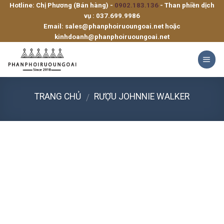
Hotline: Chị Phương (Bán hàng) -
0902.183.136
- Than phiền dịch
Skip
vụ :
037.699.9986
to
Email:
sales@phanphoiruoungoai.net
hoặc
content
kinhdoanh@phanphoiruoungoai.net
TRANG CHỦ
RƯỢU JOHNNIE WALKER
/