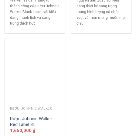
Walker lấy cảm hứng từ
nguyên đán 2023 với kiểu
thành công của rượu Johnnie
dáng thiết kế sang trọng
Walker Black Label, với kiểu
mang hình tượng cá chép
dáng thanh lịch và sang
vượt vũ môn mong muốn mọi
trọng thích hợp..
điều..
RƯỢU JOHNNIE WALKER
Rượu Johnnie Walker
Red Label 3L
1,650,000
₫