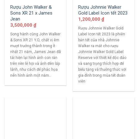
Rượu John Walker &
Rượu Johnnie Walker
Sons XR 21 x James
Gold Label Icon tết 2023
Jean
1,200,000
₫
3,500,000
₫
Rượu Johnnie Walker Gold
Song hành cùng John Walker
Label Icon tết 2023 là phiên
& Sons XR 21 Y.O, chất vị êm
bản tết của nhà Johnnie
mượt trưởng thành trong ít
Walker ra mắt cho rượu
nhất 21 năm, James Jean đã
Johnnie Walker Gold Label
tái hiện lại hình ảnh con rắn
Reserve với thiết kế độc đáo
trên nền lễ hội và ánh đèn lấp
và sang trọng thích hợp để
lánh, như cách để phác họa
biếu tặng và thưởng thức với
nên hình ảnh một năm..
gia đình trong mùa tết đoàn
viên