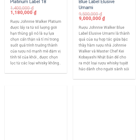
Platinum Label 18
Blue Label Elusive
Umami
1,400,000
₫
1,180,000
₫
9,500,000
₫
9,000,000
₫
Rượu Johnnie Walker Platium
được lấy ra từ số lượng giới
Rượu Johnnie Walker Blue
hạn thùng gỗ nó là sự lựa
Label Elusive Umami là thành
chọn cẩn thận và tỉ mỉ trong
quả của sự hợp tác giữa bậc
suốt quá trình trưởng thành
thầy hầm rượu nhà Johnnie
của rượu nó mạnh mẽ đậm vị
Walker và Master Chef Kei
tính tế của khói , được chọn
Kobayashi Nhật Bản để cho
lọc từ các loại whisky không..
ra một loại rượu whisky tuyệt
hảo dành cho người sành sỏi