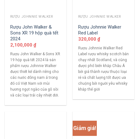
RƯỢU JOHNNIE WALKER
RƯỢU JOHNNIE WALKER
Rượu John Walker &
Rượu Johnnie Walker
Sons XR 19 hộp quà tết
Red Label
2024
320,000
₫
2,100,000
₫
Rượu Johnnie Walker Red
Rượu John Walker & Sons XR
Label rượu whisky scotch bán
19 hộp quà tết 2024 là sản
chạy nhất Scotland, và cũng
phẩm rượu Johnnie Walker
được phổ biến khắp Châu Á
được thiết kế dành riêng cho
bởi giá thành rượu thuộc loại
các nước đông nam á trong
rẻ và chất lượng tốt được ưa
đó có Việt Nam với mùi
chuộng bởi người yêu whisky
hương ngọt ngào của gỗ sồi
khắp thế giới
và các loại trái cây nhiệt đới.
Giảm giá!