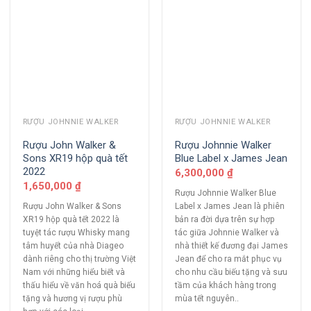
RƯỢU JOHNNIE WALKER
RƯỢU JOHNNIE WALKER
Rượu John Walker &
Rượu Johnnie Walker
Sons XR19 hộp quà tết
Blue Label x James Jean
2022
6,300,000
₫
1,650,000
₫
Rượu Johnnie Walker Blue
Rượu John Walker & Sons
Label x James Jean là phiên
XR19 hộp quà tết 2022 là
bản ra đời dựa trên sự hợp
tuyệt tác rượu Whisky mang
tác giữa Johnnie Walker và
tâm huyết của nhà Diageo
nhà thiết kế đương đại James
dành riêng cho thị trường Việt
Jean để cho ra mắt phục vụ
Nam với những hiểu biết và
cho nhu cầu biếu tặng và sưu
thấu hiểu về văn hoá quà biếu
tầm của khách hàng trong
tặng và hương vị rượu phù
mùa tết nguyên..