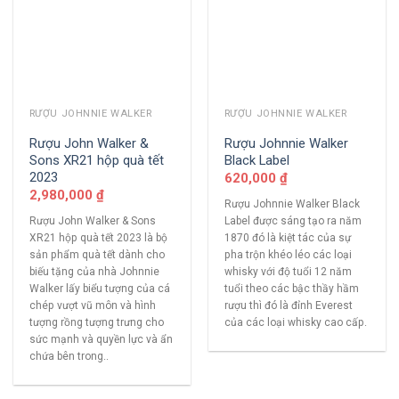
RƯỢU JOHNNIE WALKER
RƯỢU JOHNNIE WALKER
Rượu John Walker &
Rượu Johnnie Walker
Sons XR21 hộp quà tết
Black Label
2023
620,000
₫
2,980,000
₫
Rượu Johnnie Walker Black
Rượu John Walker & Sons
Label được sáng tạo ra năm
XR21 hộp quà tết 2023 là bộ
1870 đó là kiệt tác của sự
sản phẩm quà tết dành cho
pha trộn khéo léo các loại
biếu tặng của nhà Johnnie
whisky với độ tuổi 12 năm
Walker lấy biểu tượng của cá
tuổi theo các bậc thầy hầm
chép vượt vũ môn và hình
rượu thì đó là đỉnh Everest
tượng rồng tượng trưng cho
của các loại whisky cao cấp.
sức mạnh và quyền lực và ẩn
chứa bên trong..