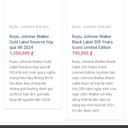
RƯỢU JOHNNIE WALKER
RƯỢU JOHNNIE WALKER
Rượu Johnnie Walker
Rượu Johnnie Walker
Gold Label Reserve hộp
Black Label 200 Years
quà tết 2024
Icons Limited Edition
1,250,000
₫
700,000
₫
Rượu Johnnie Walker Gold
Rượu Johnnie Walker Black
Label Reserve hộp quà tết
Label 200 Years Icons
2024 là một món quà ý nghĩa
Limited Edition là phiên bản
mang theo bầu không khí lễ
rượu Johnnie Walker Black
hội được bảo chứng bởi
Label được ra mắt kỷ niệm
những giải thưởng danh giá
cho 200 năm ngày sinh của
và thích hợp làm quà biếu
ngài John Walker với kiểu
tặng tết nguyên đán 2024.
dáng thiết kế độc đáo và
sáng tạo cho mùa tết 2021,
nó vẫn được xem..