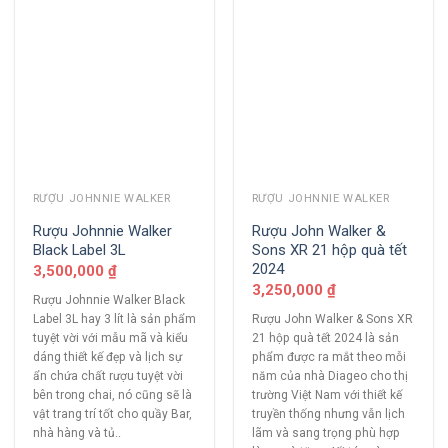
RƯỢU JOHNNIE WALKER
RƯỢU JOHNNIE WALKER
Rượu Johnnie Walker
Rượu John Walker &
Black Label 3L
Sons XR 21 hộp quà tết
2024
3,500,000
₫
3,250,000
₫
Rượu Johnnie Walker Black
Label 3L hay 3 lít là sản phẩm
Rượu John Walker & Sons XR
tuyệt vời với mẫu mã và kiểu
21 hộp quà tết 2024 là sản
dáng thiết kế đẹp và lịch sự
phẩm được ra mắt theo mỗi
ẩn chứa chất rượu tuyệt vời
năm của nhà Diageo cho thị
bên trong chai, nó cũng sẽ là
trường Việt Nam với thiết kế
vật trang trí tốt cho quầy Bar,
truyền thống nhưng vẫn lịch
nhà hàng và tủ..
lãm và sang trọng phù hợp