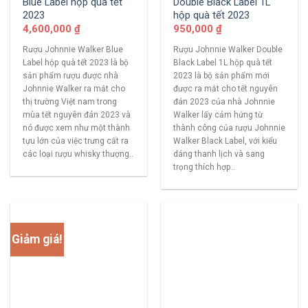
Blue Label hộp quà tết
Double Black Label 1L
2023
hộp quà tết 2023
4,600,000
₫
950,000
₫
Rượu Johnnie Walker Blue
Rượu Johnnie Walker Double
Label hộp quà tết 2023 là bộ
Black Label 1L hộp quà tết
sản phẩm rượu được nhà
2023 là bộ sản phẩm mới
Johnnie Walker ra mắt cho
được ra mắt cho tết nguyên
thị trường Việt nam trong
đán 2023 của nhà Johnnie
mùa tết nguyên đán 2023 và
Walker lấy cảm hứng từ
nó được xem như một thành
thành công của rượu Johnnie
tựu lớn của việc trưng cất ra
Walker Black Label, với kiểu
các loại rượu whisky thượng..
dáng thanh lịch và sang
trọng thích hợp..
Giảm giá!