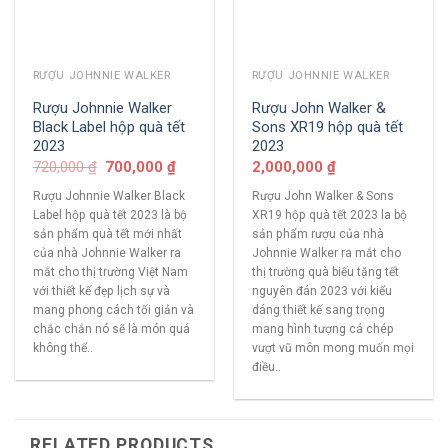
RƯỢU JOHNNIE WALKER
RƯỢU JOHNNIE WALKER
Rượu Johnnie Walker
Rượu John Walker &
Black Label hộp quà tết
Sons XR19 hộp quà tết
2023
2023
720,000
₫
700,000
₫
2,000,000
₫
Rượu Johnnie Walker Black
Rượu John Walker & Sons
Label hộp quà tết 2023 là bộ
XR19 hộp quà tết 2023 la bộ
sản phẩm quà tết mới nhất
sản phẩm rượu của nhà
của nhà Johnnie Walker ra
Johnnie Walker ra mắt cho
mắt cho thị trường Việt Nam
thị trường quà biếu tặng tết
với thiết kế đẹp lịch sự và
nguyên đán 2023 với kiểu
mang phong cách tối giản và
dáng thiết kế sang trọng
chắc chắn nó sẽ là món quá
mang hình tượng cá chép
không thể..
vượt vũ môn mong muốn mọi
điều..
RELATED PRODUCTS