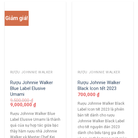
Giảm giá!
RƯỢU JOHNNIE WALKER
RƯỢU JOHNNIE WALKER
Rượu Johnnie Walker
Rượu Johnnie Walker
Blue Label Elusive
Black Icon tết 2023
Umami
700,000
₫
9,500,000
₫
Rượu Johnnie Walker Black
9,000,000
₫
Label Icon tết 2023 là phiên
Rượu Johnnie Walker Blue
bản tết dành cho rượu
Label Elusive Umami là thành
Johnnie Walker Black Label
quả của sự hợp tác giữa bậc
cho tết nguyên đán 2023
thầy hầm rượu nhà Johnnie
dành cho biếu tặng gia đình
Walker và Master Chef Kei