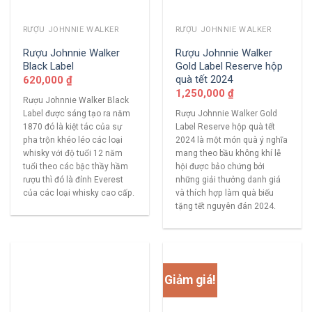
RƯỢU JOHNNIE WALKER
RƯỢU JOHNNIE WALKER
Rượu Johnnie Walker
Rượu Johnnie Walker
Black Label
Gold Label Reserve hộp
quà tết 2024
620,000
₫
1,250,000
₫
Rượu Johnnie Walker Black
Label được sáng tạo ra năm
Rượu Johnnie Walker Gold
1870 đó là kiệt tác của sự
Label Reserve hộp quà tết
pha trộn khéo léo các loại
2024 là một món quà ý nghĩa
whisky với độ tuổi 12 năm
mang theo bầu không khí lễ
tuổi theo các bậc thầy hầm
hội được bảo chứng bởi
rượu thì đó là đỉnh Everest
những giải thưởng danh giá
của các loại whisky cao cấp.
và thích hợp làm quà biếu
tặng tết nguyên đán 2024.
Giảm giá!