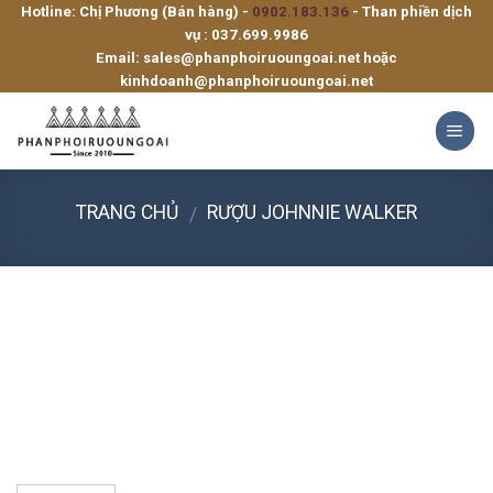
Hotline: Chị Phương (Bán hàng) -
0902.183.136
- Than phiền dịch
Skip
vụ :
037.699.9986
to
Email:
sales@phanphoiruoungoai.net
hoặc
content
kinhdoanh@phanphoiruoungoai.net
TRANG CHỦ
RƯỢU JOHNNIE WALKER
/