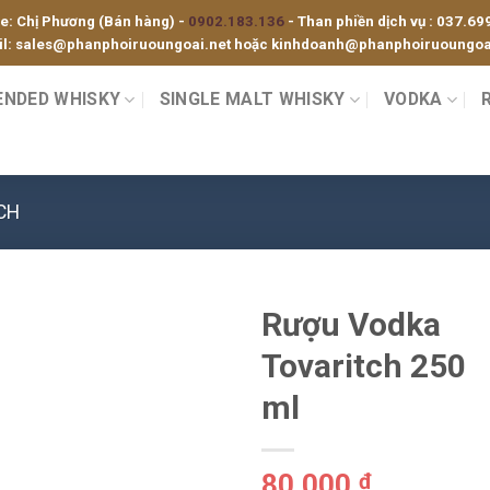
ne: Chị Phương (Bán hàng) -
0902.183.136
- Than phiền dịch vụ :
037.69
l:
sales@phanphoiruoungoai.net
hoặc
kinhdoanh@phanphoiruoungoai
ENDED WHISKY
SINGLE MALT WHISKY
VODKA
CH
Rượu Vodka
Tovaritch 250
ml
80,000
₫