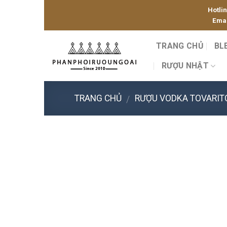
Skip
Hotli
to
Emai
content
TRANG CHỦ
BL
RƯỢU NHẬT
TRANG CHỦ
RƯỢU VODKA TOVARIT
/