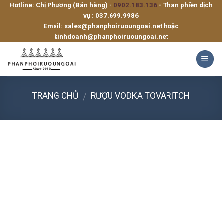
Hotline: Chị Phương (Bán hàng) -
0902.183.136
- Than phiền dịch
Skip
vụ :
037.699.9986
to
Email:
sales@phanphoiruoungoai.net
hoặc
content
kinhdoanh@phanphoiruoungoai.net
TRANG CHỦ
RƯỢU VODKA TOVARITCH
/