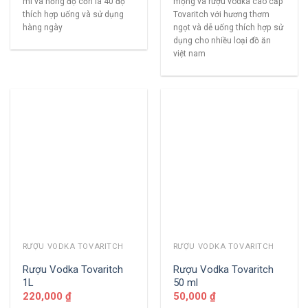
ml và nồng độ cồn là 40 độ
mọng và rượu vodka cao cấp
thích hợp uống và sử dụng
Tovaritch với hương thơm
hàng ngày
ngọt và dễ uống thích hợp sử
dụng cho nhiều loại đồ ăn
việt nam
RƯỢU VODKA TOVARITCH
RƯỢU VODKA TOVARITCH
Rượu Vodka Tovaritch
Rượu Vodka Tovaritch
1L
50 ml
220,000
₫
50,000
₫