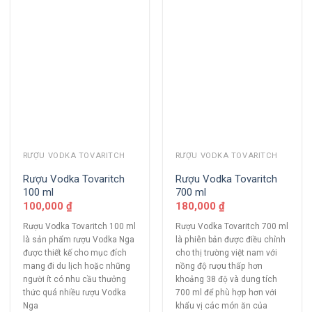
RƯỢU VODKA TOVARITCH
RƯỢU VODKA TOVARITCH
Rượu Vodka Tovaritch
Rượu Vodka Tovaritch
100 ml
700 ml
100,000
₫
180,000
₫
Rượu Vodka Tovaritch 100 ml
Rượu Vodka Tovaritch 700 ml
là sản phẩm rượu Vodka Nga
là phiên bản được điều chỉnh
được thiết kế cho mục đích
cho thị trường việt nam với
mang đi du lịch hoặc những
nồng độ rượu thấp hơn
người ít có nhu cầu thưởng
khoảng 38 độ và dung tích
thức quá nhiều rượu Vodka
700 ml để phù hợp hơn với
Nga
khẩu vị các món ăn của