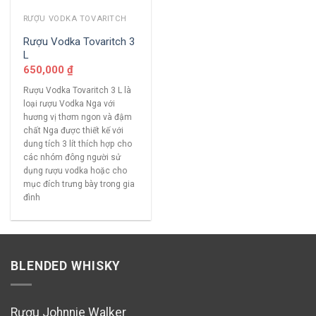
RƯỢU VODKA TOVARITCH
Rượu Vodka Tovaritch 3
L
650,000
₫
Rượu Vodka Tovaritch 3 L là
loại rượu Vodka Nga với
hương vị thơm ngon và đậm
chất Nga được thiết kế với
dung tích 3 lít thích hợp cho
các nhóm đông người sử
dụng rượu vodka hoặc cho
mục đích trưng bày trong gia
đình
BLENDED WHISKY
Rượu Johnnie Walker