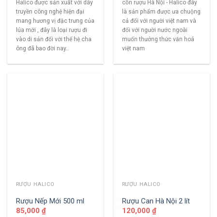
Halico được sản xuất với dây
cồn rượu Hà Nội - Halico đây
truyền công nghệ hiện đại
là sản phẩm được ưa chuộng
mang hương vị đặc trưng của
cả đối với người việt nam và
lúa mới , đây là loại rượu đi
đối với người nước ngoài
vào di sản đối với thế hệ cha
muốn thưởng thức văn hoá
ông đã bao đời nay..
việt nam
RƯỢU HALICO
RƯỢU HALICO
Rượu Nếp Mới 500 ml
Rượu Can Hà Nội 2 lít
85,000
₫
120,000
₫