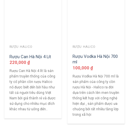
RƯỢU HALICO
RƯỢU HALICO
Rượu Vodka Hà Nội 700
Rượu Can Hà Nội 4 Lít
ml
220,000
₫
100,000
₫
Rượu Can Hà Nội 4 lít là sản
Rượu Vodka Hà Nội 700 ml là
phẩm truyền thống của công
sản phẩm của công ty cồn
ty cổ phần cồn rượu Halico
rượu Hà Nội - Halico ra đời
nó được biết đến bởi hầu như
dựa trên cách lên men truyền
tất cả người tiêu dùng Việt
thống kết hợp với công nghệ
Nam bởi giá thành rẻ và được
hiện đại , sản phẩm được ưa
sử dụng cho nhiều mục đích
chuộng bởi rất nhiều tầng lớp
khác nhau từ uống đến..
trong xã hội