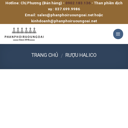
Hotline: Chị Phương (Bán hàng) -
0902.183.136
- Than phiền dịch
Skip
vụ :
037.699.9986
to
Email:
sales@phanphoiruoungoai.net
hoặc
content
kinhdoanh@phanphoiruoungoai.net
TRANG CHỦ
RƯỢU HALICO
/