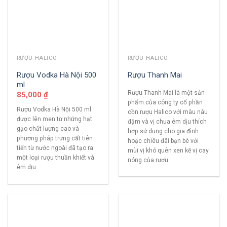
RƯỢU HALICO
RƯỢU HALICO
Rượu Vodka Hà Nội 500
Rượu Thanh Mai
ml
Rượu Thanh Mai là một sản
85,000
₫
phẩm của công ty cổ phần
Rượu Vodka Hà Nội 500 ml
cồn rượu Halico với màu nâu
được lên men từ những hạt
đậm và vị chua êm dịu thích
gạo chất lượng cao và
hợp sử dụng cho gia đình
phương pháp trưng cất tiên
hoặc chiêu đãi bạn bè với
tiến từ nước ngoài đã tạo ra
mùi vị khó quên xen kẽ vị cay
một loại rượu thuần khiết và
nóng của rượu
êm dịu