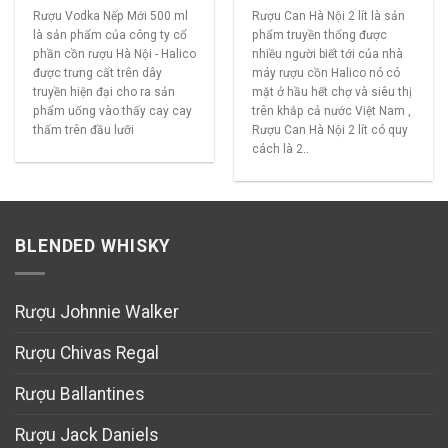
Rượu Vodka Nếp Mới 500 ml
Rượu Can Hà Nội 2 lít là sản
là sản phẩm của công ty cổ
phẩm truyền thống được
phần cồn rượu Hà Nội - Halico
nhiều người biết tới của nhà
được trưng cất trên dây
máy rượu cồn Halico nó có
truyền hiện đại cho ra sản
mặt ở hầu hết chợ và siêu thị
phẩm uống vào thấy cay cay
trên khắp cả nước Việt Nam ,
thấm trên đầu lưỡi
Rượu Can Hà Nội 2 lít có quy
cách là 2..
BLENDED WHISKY
Rượu Johnnie Walker
Rượu Chivas Regal
Rượu Ballantines
Rượu Jack Daniels