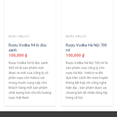
RƯỢU HALICO
RƯỢU HALICO
Rượu Vodka 94 lò đúc
Rượu Vodka Hà Nội 700
xanh
ml
100,000
₫
100,000
₫
Rượu Vodka 94 lò đúc xanh
Rượu Vodka Hà Nội 700 ml là
500 ml là sản phẩm mới
sản phẩm của công ty cồn
được ra mắt của công ty cổ
rượu Hà Nội - Halico ra đời
phần rượu cồn Halico với
dựa trên cách lên men truyền
mong muốn cung cấp cho
thống kết hợp với công nghệ
khách hàng mốt sản phẩm
hiện đại , sản phẩm được ưa
chất lượng hơn cho thị trường
chuộng bởi rất nhiều tầng lớp
rượu Việt Nam
trong xã hội