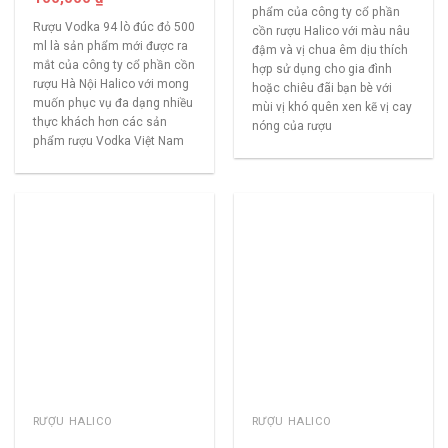
phẩm của công ty cổ phần
Rượu Vodka 94 lò đúc đỏ 500
cồn rượu Halico với màu nâu
ml là sản phẩm mới được ra
đậm và vị chua êm dịu thích
mắt của công ty cổ phần cồn
hợp sử dụng cho gia đình
rượu Hà Nội Halico với mong
hoặc chiêu đãi bạn bè với
muốn phục vụ đa dạng nhiều
mùi vị khó quên xen kẽ vị cay
thực khách hơn các sản
nóng của rượu
phẩm rượu Vodka Việt Nam
RƯỢU HALICO
RƯỢU HALICO