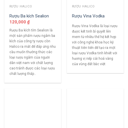
RƯỢU HALICO
RƯỢU HALICO
Rượu Ba kích Sealion
Rượu Vina Vodka
120,000
₫
Rượu Vina Vodka là loại rượu
Rượu Ba kích tím Sealion là
được kết tinh bí quyết lên
một sản phẩm rượu ngâm ba
mem từ nhiều thế hệ kết hợp
kích của công ty rượu cồn
với công nghệ khoa học kỹ
Halico ra mắt để đáp ứng nhu
thuật tiên tiến để tạo ra một
cầu muốn thưởng thức các
loại rượu Vodka tinh khiết với
loại rượu ngâm của người
hương vị nếp cái hoá vàng
dân việt nam với chất lượng
của vùng đất bắc việt
cao tránh được các loại rượu
chất lượng thấp..