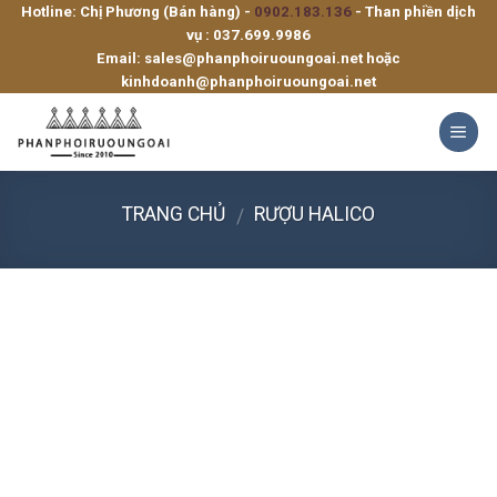
Hotline: Chị Phương (Bán hàng) -
0902.183.136
- Than phiền dịch
Skip
vụ :
037.699.9986
to
Email:
sales@phanphoiruoungoai.net
hoặc
content
kinhdoanh@phanphoiruoungoai.net
TRANG CHỦ
RƯỢU HALICO
/