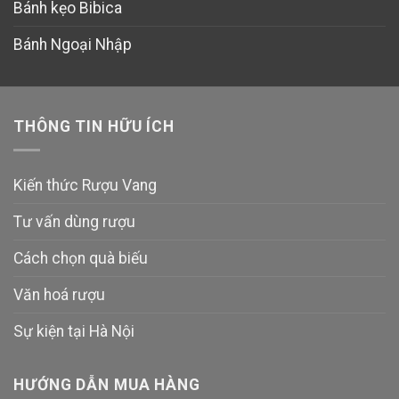
Bánh kẹo Bibica
Bánh Ngoại Nhập
THÔNG TIN HỮU ÍCH
Kiến thức Rượu Vang
Tư vấn dùng rượu
Cách chọn quà biếu
Văn hoá rượu
Sự kiện tại Hà Nội
HƯỚNG DẪN MUA HÀNG