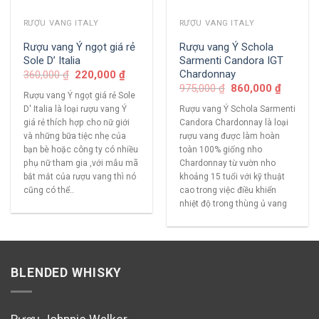
RƯỢU VANG ITALY
RƯỢU VANG ITALY
Rượu vang Ý ngọt giá rẻ
Rượu vang Ý Schola
Sole D’ Italia
Sarmenti Candora IGT
Chardonnay
360,000
₫
220,000
₫
975,000
₫
860,000
₫
Rượu vang Ý ngọt giá rẻ Sole
D' Italia là loại rượu vang Ý
Rượu vang Ý Schola Sarmenti
giá rẻ thích hợp cho nữ giới
Candora Chardonnay là loại
và những bữa tiệc nhẹ của
rượu vang được làm hoàn
bạn bè hoặc công ty có nhiều
toàn 100% giống nho
phụ nữ tham gia ,với mẫu mã
Chardonnay từ vườn nho
bắt mắt của rượu vang thì nó
khoảng 15 tuổi với kỹ thuật
cũng có thể..
cao trong việc điều khiển
nhiệt độ trong thùng ủ vang
BLENDED WHISKY