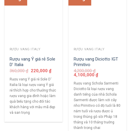
RƯỢU VANG ITALY
RƯỢU VANG ITALY
Rượu vang Ý giá rẻ Sole
Rượu vang Diciotto IGT
D’ Italia
Primitivo
360,000
₫
220,000
₫
4,200,000
₫
4,100,000
₫
Rượu vang Ý giá rẻ Sole D'
Rượu vang Schola Sarmenti
Italia là loại rượu vang Ý giá
Diciotto là loại rượu vang
rẻ thích hợp cho thưởng thức
danh tiếng của nhà Schola
rượu vang gia đình hoặc làm
Sarmenti được làm với cây
quà biếu tặng cho đối tác
nho Primitivo có độ tuổi là 80
khách hàng với mẫu mã đẹp
năm tuổi và rượu được ủ
và san trọng
trong thùng gỗ sồi Pháp 18
tháng và 10 tháng trưởng
thành trong chai