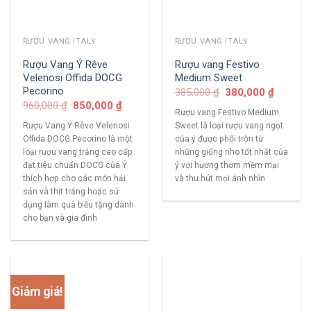
RƯỢU VANG ITALY
RƯỢU VANG ITALY
Rượu Vang Ý Rêve
Rượu vang Festivo
Velenosi Offida DOCG
Medium Sweet
Pecorino
385,000
₫
380,000
₫
960,000
₫
850,000
₫
Rượu vang Festivo Medium
Rượu Vang Ý Rêve Velenosi
Sweet là loại rượu vang ngọt
Offida DOCG Pecorino là một
của ý được phối trộn từ
loại rượu vang trắng cao cấp
những giống nho tốt nhất của
đạt tiêu chuẩn DOCG của Ý
ý với hương thơm mềm mại
thích hợp cho các món hải
và thu hút mọi ánh nhìn
sản và thịt trắng hoặc sử
dụng làm quà biếu tặng dành
cho bạn và gia đình
Giảm giá!