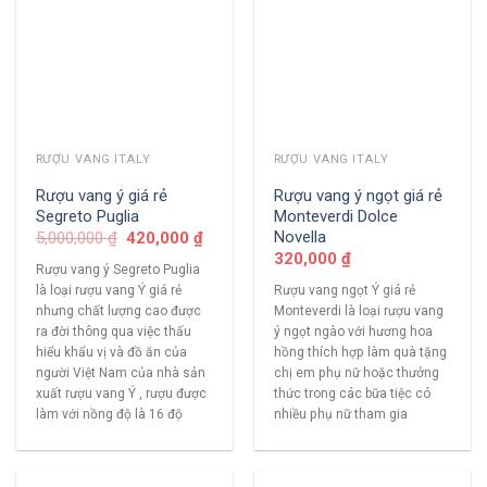
RƯỢU VANG ITALY
RƯỢU VANG ITALY
Rượu vang ý giá rẻ
Rượu vang ý ngọt giá rẻ
Segreto Puglia
Monteverdi Dolce
Novella
5,000,000
₫
420,000
₫
320,000
₫
Rượu vang ý Segreto Puglia
là loại rượu vang Ý giá rẻ
Rượu vang ngọt Ý giá rẻ
nhưng chất lượng cao được
Monteverdi là loại rượu vang
ra đời thông qua việc thấu
ý ngọt ngào với hương hoa
hiểu khẩu vị và đồ ăn của
hồng thích hợp làm quà tặng
người Việt Nam của nhà sản
chị em phụ nữ hoặc thưởng
xuất rượu vang Ý , rượu được
thức trong các bữa tiệc có
làm với nồng độ là 16 độ
nhiều phụ nữ tham gia