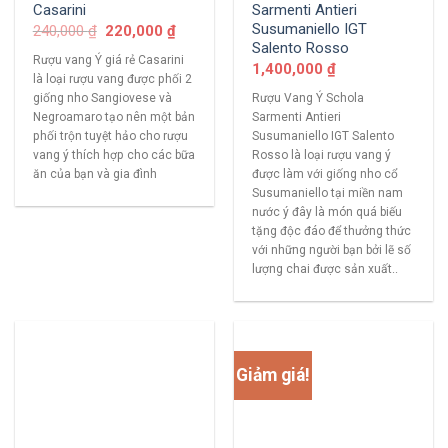
Casarini
Sarmenti Antieri
Susumaniello IGT
240,000
₫
220,000
₫
Salento Rosso
Rượu vang Ý giá rẻ Casarini
1,400,000
₫
là loại rượu vang được phối 2
giống nho Sangiovese và
Rượu Vang Ý Schola
Negroamaro tạo nên một bản
Sarmenti Antieri
phối trộn tuyệt hảo cho rượu
Susumaniello IGT Salento
vang ý thích hợp cho các bữa
Rosso là loại rượu vang ý
ăn của bạn và gia đình
được làm với giống nho cổ
Susumaniello tại miền nam
nước ý đây là món quá biếu
tặng độc đáo để thưởng thức
với những người bạn bởi lẽ số
lượng chai được sản xuất..
Giảm giá!