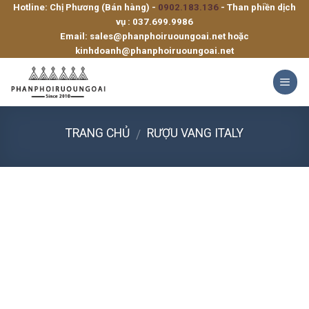
Hotline: Chị Phương (Bán hàng) -
0902.183.136
- Than phiền dịch
Skip
vụ :
037.699.9986
to
Email:
sales@phanphoiruoungoai.net
hoặc
content
kinhdoanh@phanphoiruoungoai.net
TRANG CHỦ
RƯỢU VANG ITALY
/