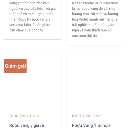
vang ý thích hợp cho mọi
Rosso Piceno DOC Superiore
người và các bữa tiệc , với giá
là loại rượu vang đỏ với mùi
thành rẻ và chất lượng chấp
hương của trái chín và hương
nhận được thì rượu vang ý
hoa Violet mạnh mẽ mang lại
veronica luôn là sản phẩm
trải nghiệm nhất quán giữa
bán chạy của công ty
ngửi và nếm thích hợp với
các món thịt đỏ
Giảm giá!
RƯỢU VANG ITALY
RƯỢU VANG ITALY
Rượu vang ý giá rẻ
Rượu Vang Ý Schola