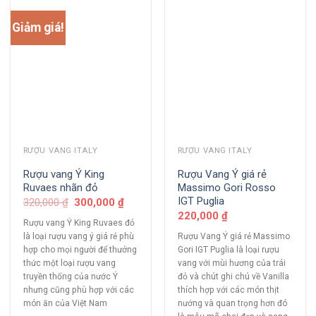
Giảm giá!
RƯỢU VANG ITALY
RƯỢU VANG ITALY
Rượu vang Ý King
Rượu Vang Ý giá rẻ
Ruvaes nhãn đỏ
Massimo Gori Rosso
IGT Puglia
320,000
₫
300,000
₫
220,000
₫
Rượu vang Ý King Ruvaes đỏ
là loại rượu vang ý giá rẻ phù
Rượu Vang Ý giá rẻ Massimo
hợp cho mọi người để thưởng
Gori IGT Puglia là loại rượu
thức một loại rượu vang
vang với mùi hương của trái
truyền thống của nước Ý
đỏ và chút ghi chú về Vanilla
nhưng cũng phù hợp với các
thích hợp với các món thịt
món ăn của Việt Nam
nướng và quan trọng hơn đó