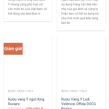
Ý nhưng cũng phù hợp với
sử dụng trong các bữa tiệc
các món ăn của Việt Nam có
nhẹ của gia đình và công ty
thể dùng vào bữa khai vị
hoặc bạn có thể sử dụng nó
như một món quà biếu tặng
bạn bè
Giảm giá!
RƯỢU VANG ITALY
RƯỢU VANG ITALY
Rượu vang Ý ngọt King
Rượu Vang Ý Ludi
Ruvaes
Velenosi Offida DOCG
Rosso
320,000
₫
270,000
₫