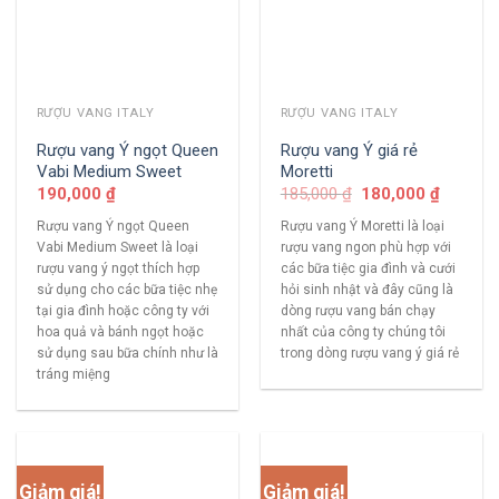
RƯỢU VANG ITALY
RƯỢU VANG ITALY
Rượu vang Ý ngọt Queen
Rượu vang Ý giá rẻ
Vabi Medium Sweet
Moretti
190,000
₫
185,000
₫
180,000
₫
Rượu vang Ý ngọt Queen
Rượu vang Ý Moretti là loại
Vabi Medium Sweet là loại
rượu vang ngon phù hợp với
rượu vang ý ngọt thích hợp
các bữa tiệc gia đình và cưới
sử dụng cho các bữa tiệc nhẹ
hỏi sinh nhật và đây cũng là
tại gia đình hoặc công ty với
dòng rượu vang bán chạy
hoa quả và bánh ngọt hoặc
nhất của công ty chúng tôi
sử dụng sau bữa chính như là
trong dòng rượu vang ý giá rẻ
tráng miệng
Giảm giá!
Giảm giá!