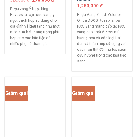
1,250,000
₫
Rượu vang Ý Ngọt King
Ruvaes là loại rượu vang ý
Rượu Vang Ý Ludi Velenosi
ngọt thích hợp sử dụng cho
Offida DOCG Rosso là loại
gia đình và biếu tặng như một
rượu vang mang cấp độ rượu
món quà biếu sang trọng phù
vang cao nhất ở Ý với mùi
hợp cho các bữa tiệc có
hương hoa và các loại trái
nhiều phụ nữ tham gia
đen và thích hợp sử dụng với
các món thịt đỏ như bò, sườn
cừu nướng trong các bữa tiệc
sang..
Giảm giá!
Giảm giá!