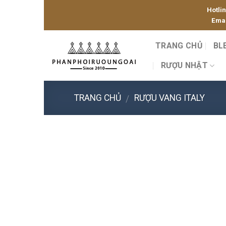
Skip
Hotli
to
Emai
content
TRANG CHỦ
BL
RƯỢU NHẬT
TRANG CHỦ
RƯỢU VANG ITALY
/