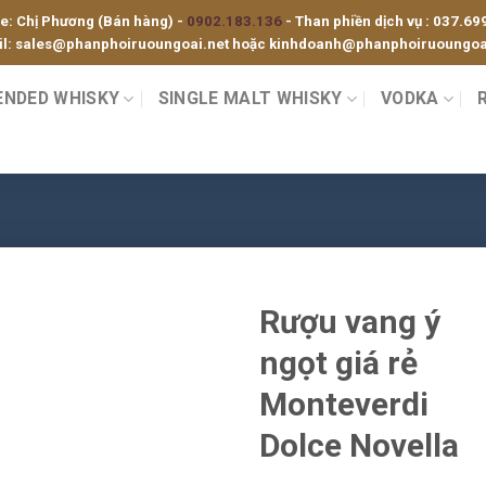
ne: Chị Phương (Bán hàng) -
0902.183.136
- Than phiền dịch vụ :
037.69
l:
sales@phanphoiruoungoai.net
hoặc
kinhdoanh@phanphoiruoungoai
ENDED WHISKY
SINGLE MALT WHISKY
VODKA
Rượu vang ý
ngọt giá rẻ
Monteverdi
Dolce Novella