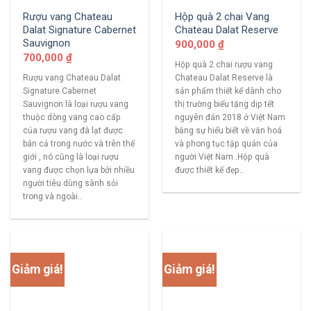
Rượu vang Chateau
Hộp quà 2 chai Vang
Dalat Signature Cabernet
Chateau Dalat Reserve
Sauvignon
900,000
₫
700,000
₫
Hộp quà 2 chai rượu vang
Rượu vang Chateau Dalat
Chateau Dalat Reserve là
Signature Cabernet
sản phẩm thiết kế dành cho
Sauvignon là loại rượu vang
thị trường biếu tặng dịp tết
thuộc dòng vang cao cấp
nguyên đán 2018 ở Việt Nam
của rượu vang đà lạt được
bằng sự hiểu biết về văn hoá
bán cả trong nước và trên thế
và phong tục tập quán của
giới , nó cũng là loại rượu
người Việt Nam .Hộp quà
vang được chọn lựa bởi nhiều
được thiết kế đẹp..
người tiêu dùng sành sỏi
trong và ngoài..
Giảm giá!
Giảm giá!