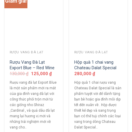
Giảm giá!
RƯỢU VANG ĐÀ LẠT
RƯỢU VANG ĐÀ LẠT
Rượu Vang Đà Lạt
Hộp quà 1 chai vang
Export Blue – Red Wine
Chateau Dalat Special
130,000
₫
125,000
₫
280,000
₫
Rượu vang đà lạt Export Blue
Hộp quà 1 chai rượu vang
là một sản phẩm mới ra mắt
Chateau Dalat Special là sản
của gia đình vang đà lạt với
phẩm tuyệt vời để dành tặng
công thức phối trộn mới từ
bạn bè hoặc gia đình mỗi dịp
các giống nho Shiraz
tết đến xuân về . Hộp được
,Cardinal , và quả dâu đà lạt
thiết kế đẹp và sang trọng
mang lại hương vị mới và
bạn có thể tuỳ chỉnh các loại
những trải nghiệm mới về
vang trong dòng Chateau
vang cho..
Dalat Special..