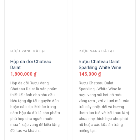
RƯỢU VANG ĐÀ LẠT
RƯỢU VANG ĐÀ LẠT
Hộp da đôi Chateau
Rượu Chateau Dalat
Dalat
Sparkling White Wine
1,800,000
₫
145,000
₫
Hộp da đôi Rượu Vang
Rượu Chateau Dalat
Chateau Dalat là sản phẩm
Sparkling - White Wine là
thiết kế dành cho nhu cầu
rượu vang sủi bọt có màu
biếu tặng dịp tết nguyên đán
vàng rơm , với vị tươi mát của
hoặc các dịp lễ khác trong
trái cây nhiệt đới và hương
năm.Hộp da đôi là sản phẩm
thơm lan toả với kết thúc là vị
phù hợp cho người muốn
chua nhẹ thích hợp cho phái
mua 1 cặp vang để biếu tặng
nữ hoặc các bữa ăn tráng
đối tác và khách..
miệng tại..