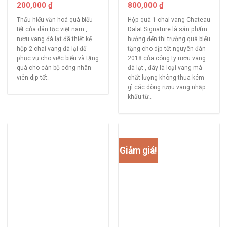
200,000
₫
800,000
₫
Thấu hiểu văn hoá quà biếu
Hộp quà 1 chai vang Chateau
tết của dân tộc việt nam ,
Dalat Signature là sản phẩm
rượu vang đà lạt đã thiết kế
hướng đến thị trường quà biếu
hộp 2 chai vang đà lại để
tặng cho dịp tết nguyên đán
phục vụ cho việc biếu và tặng
2018 của công ty rượu vang
quà cho cán bộ công nhân
đà lạt , đây là loại vang mà
viên dịp tết.
chất lượng không thua kém
gì các dòng rượu vang nhập
khẩu từ..
Giảm giá!