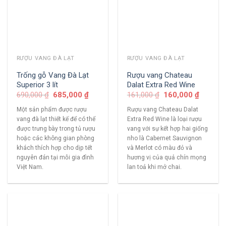
RƯỢU VANG ĐÀ LẠT
RƯỢU VANG ĐÀ LẠT
Trống gỗ Vang Đà Lạt
Rượu vang Chateau
Superior 3 lít
Dalat Extra Red Wine
690,000
₫
685,000
₫
161,000
₫
160,000
₫
Một sản phẩm được rượu
Rượu vang Chateau Dalat
vang đà lạt thiết kế để có thể
Extra Red Wine là loại rượu
được trưng bày trong tủ rượu
vang với sự kết hợp hai giống
hoặc các không gian phòng
nho là Cabernet Sauvignon
khách thích hợp cho dịp tết
và Merlot có màu đỏ và
nguyên đán tại mỗi gia đình
hương vị của quả chín mọng
Việt Nam.
lan toả khi mở chai.