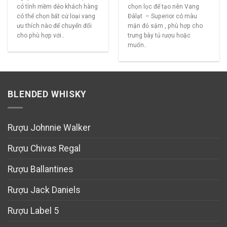
có tính mềm dẻo khách hàng
chọn lọc để tạo nên Vang
có thể chọn bất cứ loại vang
Đàlạt – Superior có màu
ưu thích nào để chuyển đổi
mận đỏ sậm , phù hợp cho
cho phù hợp với..
trưng bày tủ rượu hoặc
muốn..
BLENDED WHISKY
Rượu Johnnie Walker
Rượu Chivas Regal
Rượu Ballantines
Rượu Jack Daniels
Rượu Label 5