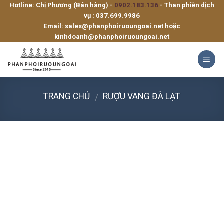
Hotline: Chị Phương (Bán hàng) -
0902.183.136
- Than phiền dịch
Skip
vụ :
037.699.9986
to
Email:
sales@phanphoiruoungoai.net
hoặc
content
kinhdoanh@phanphoiruoungoai.net
TRANG CHỦ
RƯỢU VANG ĐÀ LẠT
/