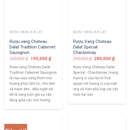
RƯỢU VANG ĐÀ LẠT
RƯỢU VANG ĐÀ LẠT
Rượu vang Chateau
Rượu Vang Chateau
Dalat Tradition Cabernet
Dalat Special
Sauvignon
Chardonnay
220,000
₫
195,000
₫
290,000
₫
280,000
₫
Rượu vang Chateau Dalat
Rượu Vang Chateau Dalat
Tradition Cabernet Sauvignon
Special - Chardonnay mang
là loại rượu vang thơm mùi
hương vị của táo ổi hoà
hương phúc bồn tử , nho đen
quyện với hương vị của mật
và mậm đen , điều tuyệt vời
ong và Vani phù hợp với các
đó là vang luôn giữ sự cân
món hải sản
bằng giữa các mùi hương.