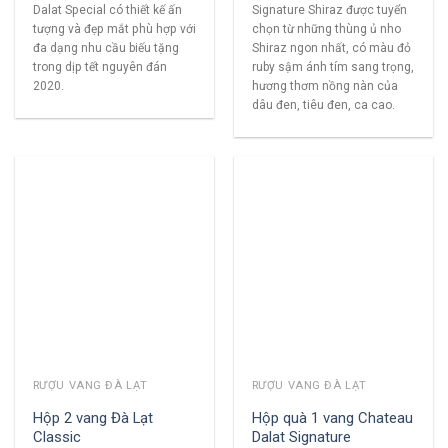
Dalat Special có thiết kế ấn
Signature Shiraz được tuyển
tượng và đẹp mắt phù hợp với
chọn từ những thùng ủ nho
đa dạng nhu cầu biếu tặng
Shiraz ngon nhất, có màu đỏ
trong dịp tết nguyên đán
ruby sậm ánh tím sang trọng,
2020.
hương thơm nồng nàn của
dâu đen, tiêu đen, ca cao.
RƯỢU VANG ĐÀ LẠT
RƯỢU VANG ĐÀ LẠT
Hộp 2 vang Đà Lạt
Hộp quà 1 vang Chateau
Classic
Dalat Signature