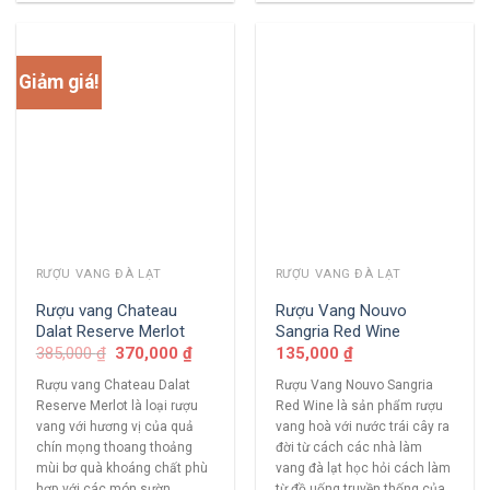
Giảm giá!
RƯỢU VANG ĐÀ LẠT
RƯỢU VANG ĐÀ LẠT
Rượu vang Chateau
Rượu Vang Nouvo
Dalat Reserve Merlot
Sangria Red Wine
385,000
₫
370,000
₫
135,000
₫
Rượu vang Chateau Dalat
Rượu Vang Nouvo Sangria
Reserve Merlot là loại rượu
Red Wine là sản phẩm rượu
vang với hương vị của quả
vang hoà với nước trái cây ra
chín mọng thoang thoảng
đời từ cách các nhà làm
mùi bơ quà khoáng chất phù
vang đà lạt học hỏi cách làm
hợp với các món sườn.
từ đồ uống truyền thống của