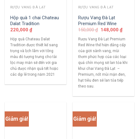
RƯỢU VANG ĐÀ LẠT
RƯỢU VANG ĐÀ LẠT
Hộp quà 1 chai Chateau
Rượu Vang Đà Lạt
Dalat Tradition
Premium Red Wine
220,000
₫
150,000
₫
148,000
₫
Hộp quà Chateau Dalat
Rượu Vang Đà Lạt Premium
Tradition được thiết kế sang
Red Wine thể hiện đẳng cấp
trọng và lịch lãm với tông
của giới sành vang, mùi
màu đỏ tượng trưng cho tài
thơm phức hợp của các loại
lộc may mắn sẽ đến với gia
quả chín mọng sẽ lan tỏa khi
chủ được nhận quà tết hoặc
khui chai Vang Đà Lạt –
các dịp lễ trong năm 2021
Premium, nốt mùi mận đen,
hạt tiêu đen sẽ lan tỏa tiếp
theo sau.
Giảm giá!
Giảm giá!