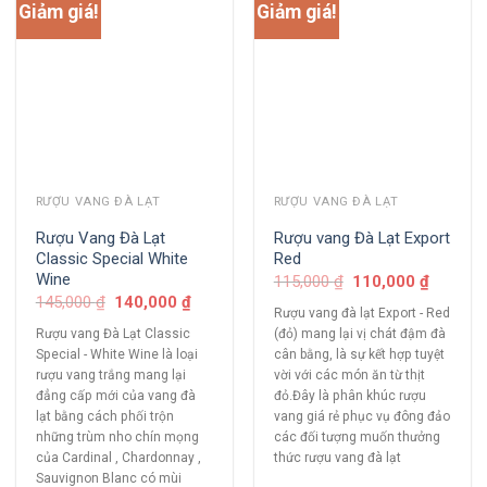
Giảm giá!
Giảm giá!
RƯỢU VANG ĐÀ LẠT
RƯỢU VANG ĐÀ LẠT
Rượu Vang Đà Lạt
Rượu vang Đà Lạt Export
Classic Special White
Red
Wine
115,000
₫
110,000
₫
145,000
₫
140,000
₫
Rượu vang đà lạt Export - Red
Rượu vang Đà Lạt Classic
(đỏ) mang lại vị chát đậm đà
Special - White Wine là loại
cân bằng, là sự kết hợp tuyệt
rượu vang trắng mang lại
vời với các món ăn từ thịt
đẳng cấp mới của vang đà
đỏ.Đây là phân khúc rượu
lạt bằng cách phối trộn
vang giá rẻ phục vụ đông đảo
những trùm nho chín mọng
các đối tượng muốn thưởng
của Cardinal , Chardonnay ,
thức rượu vang đà lạt
Sauvignon Blanc có mùi