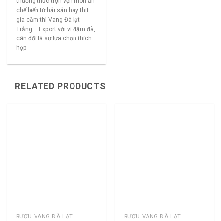
thưởng thức trọn vẹn món ăn
chế biến từ hải sản hay thịt
gia cầm thì Vang Đà lạt
Trắng – Export với vị đậm đà,
cân đối là sự lựa chọn thích
hợp
RELATED PRODUCTS
RƯỢU VANG ĐÀ LẠT
RƯỢU VANG ĐÀ LẠT