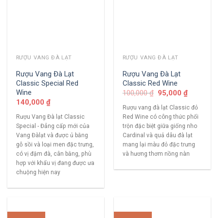
RƯỢU VANG ĐÀ LẠT
RƯỢU VANG ĐÀ LẠT
Rượu Vang Đà Lạt
Rượu Vang Đà Lạt
Classic Special Red
Classic Red Wine
Wine
100,000
₫
95,000
₫
140,000
₫
Rượu vang đà lạt Classic đỏ
Rượu Vang Đà lạt Classic
Red Wine có công thức phối
Special - Đẳng cấp mới của
trộn đặc biệt giữa giống nho
Vang Đàlạt và được ủ bằng
Cardinal và quả dâu đà lạt
gỗ sồi và loại men đặc trưng,
mang lại màu đỏ đặc trưng
có vị đậm đà, cân bằng, phù
và hương thơm nồng nàn
hợp với khẩu vị đang được ưa
chuộng hiện nay