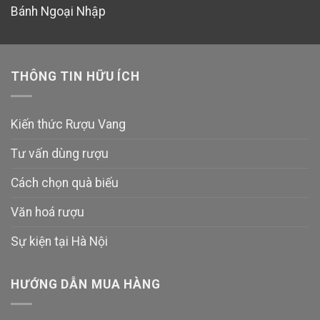
Bánh Ngoại Nhập
THÔNG TIN HỮU ÍCH
Kiến thức Rượu Vang
Tư vấn dùng rượu
Cách chọn quà biếu
Văn hoá rượu
Sự kiện tại Hà Nội
HƯỚNG DẪN MUA HÀNG