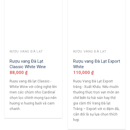
RƯỢU VANG ĐÀ LẠT
RƯỢU VANG ĐÀ LẠT
Rượu vang Đà Lạt
Rượu vang Đà Lạt Export
Classic White Wine
White
88,000
₫
110,000
₫
Rượu vang đà lạt Classic -
Rượu Vang Đà Lạt Export
White Wine với công nghệ lên
trắng - Xuất Khẩu Nếu muốn
men các chùm nho Cardinal
thưởng thức trọn vẹn món ăn
chọn lọc chính mọng tạo nên
chế biến từ hải sản hay thịt
hương vị hương bưởi và cam
gia cầm thì Vang Đà lạt
chanh.
Trắng – Export với vị đậm đà,
cân đối là sự lựa chọn thích
hợp