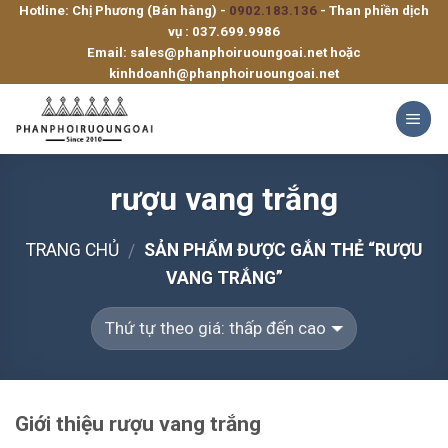
Hotline: Chị Phương (Bán hàng) -
0902.183.136
- Than phiền dịch
Skip
vụ :
037.699.9986
to
Email:
sales@phanphoiruoungoai.net
hoặc
content
kinhdoanh@phanphoiruoungoai.net
rượu vang trắng
TRANG CHỦ
SẢN PHẨM ĐƯỢC GẮN THẺ “RƯỢU
/
VANG TRẮNG”
Giới thiệu rượu vang trắng