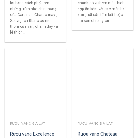
lạt bằng cách phối trộn
chanh có vị thơm mát thích
những trùm nho chín mọng
hợp ăn kèm với các món hải
của Cardinal , Chardonnay ,
sản , hải sản tẩm bột hoặc
Sauvignon Blanc có mùi
hải sản chiên giòn
thơm của vải , chanh dây và
lê thích..
RƯỢU VANG ĐÀ LẠT
RƯỢU VANG ĐÀ LẠT
Rượu vang Excellence
Rượu vang Chateau