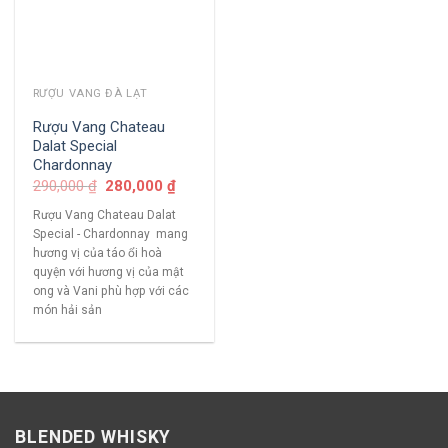
RƯỢU VANG ĐÀ LẠT
Rượu Vang Chateau
Dalat Special
Chardonnay
290,000
₫
280,000
₫
Rượu Vang Chateau Dalat
Special - Chardonnay mang
hương vị của táo ổi hoà
quyện với hương vị của mật
ong và Vani phù hợp với các
món hải sản
BLENDED WHISKY