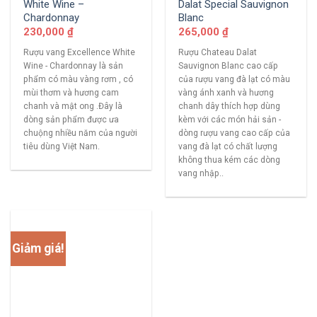
White Wine –
Dalat Special Sauvignon
Chardonnay
Blanc
230,000
₫
265,000
₫
Rượu vang Excellence White
Rượu Chateau Dalat
Wine - Chardonnay là sản
Sauvignon Blanc cao cấp
phẩm có màu vàng rơm , có
của rượu vang đà lạt có màu
mùi thơm và hương cam
vàng ánh xanh và hương
chanh và mật ong .Đây là
chanh dây thích hợp dùng
dòng sản phẩm được ưa
kèm với các món hải sản -
chuộng nhiều năm của người
dòng rượu vang cao cấp của
tiêu dùng Việt Nam.
vang đà lạt có chất lượng
không thua kém các dòng
vang nhập..
Giảm giá!