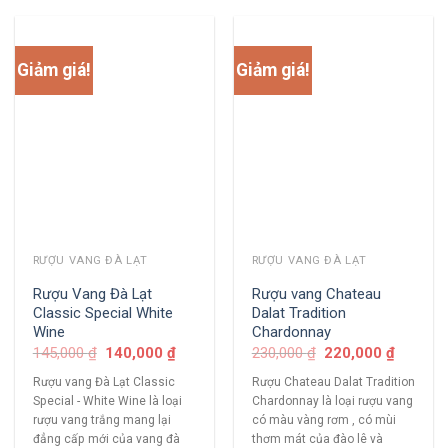
Giảm giá!
Giảm giá!
RƯỢU VANG ĐÀ LẠT
RƯỢU VANG ĐÀ LẠT
Rượu Vang Đà Lạt
Rượu vang Chateau
Classic Special White
Dalat Tradition
Wine
Chardonnay
145,000
₫
140,000
₫
230,000
₫
220,000
₫
Rượu vang Đà Lạt Classic
Rượu Chateau Dalat Tradition
Special - White Wine là loại
Chardonnay là loại rượu vang
rượu vang trắng mang lại
có màu vàng rơm , có mùi
đẳng cấp mới của vang đà
thơm mát của đào lê và