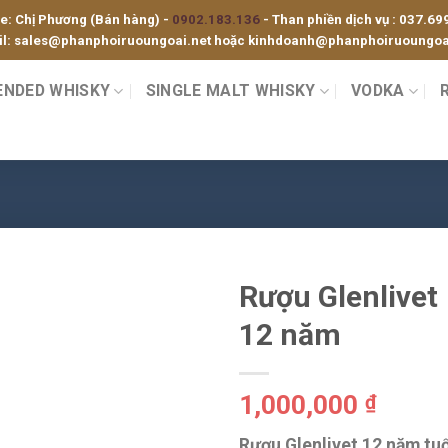
ne: Chị Phương (Bán hàng) -
0902.183.136
- Than phiền dịch vụ :
037.69
l:
sales@phanphoiruoungoai.net
hoặc
kinhdoanh@phanphoiruoungoai
ENDED WHISKY
SINGLE MALT WHISKY
VODKA
Rượu Glenlivet
12 năm
1,000,000
₫
Rượu Glenlivet 12 năm tuổ