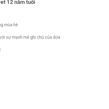
vet 12 năm tuổi
ơng mùa hè
 với sự mạnh mẽ ghi chú của dứa
t