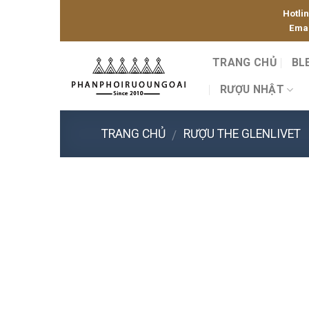
Skip
Hotli
to
Emai
content
TRANG CHỦ
BL
RƯỢU NHẬT
TRANG CHỦ
RƯỢU THE GLENLIVET
/