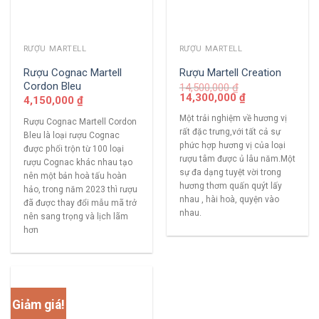
RƯỢU MARTELL
RƯỢU MARTELL
Rượu Cognac Martell
Rượu Martell Creation
Cordon Bleu
14,500,000
₫
14,300,000
₫
4,150,000
₫
Một trải nghiệm về hương vị
Rượu Cognac Martell Cordon
rất đặc trưng,với tất cả sự
Bleu là loại rượu Cognac
phức hợp hương vị của loại
được phối trộn từ 100 loại
rượu tâm được ủ lâu năm.Một
rượu Cognac khác nhau tạo
sự đa dạng tuyệt vời trong
nên một bản hoà tấu hoàn
hương thơm quấn quýt lấy
hảo, trong năm 2023 thì rượu
nhau , hài hoà, quyện vào
đã được thay đổi mẫu mã trở
nhau.
nên sang trọng và lịch lãm
hơn
Giảm giá!