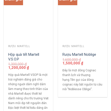
RƯỢU MARTELL
RƯỢU MARTELL
Hộp quà tết Martell
Rượu Martell Noblige
V.S.O.P
1,600,000
₫
1,500,000
₫
1,300,000
₫
1,200,000
₫
Đây là một dòng Cognac
Hộp quà Martell VSOP là một
thanh lịch và thượng
trải nghiệm đáng giá cho
hạng.Tên gọi của dòng
những người dám nghĩ dám
cognac này bắt nguồn từ câu
làm mang theo tinh thần của
nói "Noblesse Oblige".
nhà Martell được thiết kế
dành riêng cho thị trường Việt
Nam mỗi dịp tết nguyên đán.
Đặc biệt thiết kể kiểu dáng ấn