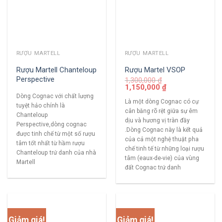
RƯỢU MARTELL
RƯỢU MARTELL
Rượu Martell Chanteloup
Rượu Martel VSOP
Perspective
1,300,000
₫
1,150,000
₫
Dòng Cognac với chất lượng
Là một dòng Cognac có cự
tuyệt hảo chính là
cân bằng rõ rệt giữa sự êm
Chanteloup
dịu và hương vị tràn đầy
Perspective,dòng cognac
.Dòng Cognac này là kết quả
được tinh chế từ một số rượu
của cả một nghệ thuật pha
tâm tốt nhất từ hầm rượu
chế tinh tế từ những loại rượu
Chanteloup trứ danh của nhà
tâm (eaux-de-vie) của vùng
Martell
đất Cognac trứ danh
Giảm giá!
Giảm giá!