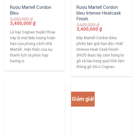
Rượu Martell Cordon
Rượu Martell Cordon
Bleu
bleu Intense Heatcask
Finish
3,500,000
₫
3,400,000
₫
3,600,000
₫
3,400,000
₫
Là loại Cognac huyền thoại
này là một biểu tượng hoàn
Đây Martell Cordon Bleu
hảo của phong cách nhà
phiên bản giới hạn độc nhất
Martell , hiện thân của sự
Intense Heat Cask Finish
thanh lịch và phức hợp
(IHCF) được lấy cảm hứng từ
hương vị
gỗ và lửa trong quá trình làm
thùng gỗ sồi ủ Cognac.
Giảm giá!