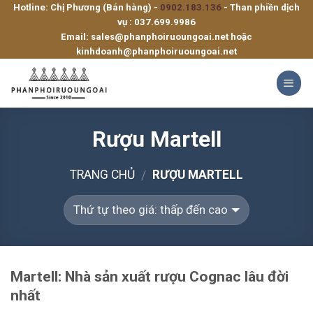
Hotline: Chị Phương (Bán hàng) -
0902.183.136
- Than phiền dịch
Skip
vụ :
037.699.9986
to
Email:
sales@phanphoiruoungoai.net
hoặc
content
kinhdoanh@phanphoiruoungoai.net
Rượu Martell
TRANG CHỦ
RƯỢU MARTELL
/
Martell: Nhà sản xuất rượu Cognac lâu đời
nhất