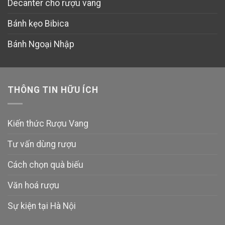
Decanter cho rượu vang
Bánh kẹo Bibica
Bánh Ngoại Nhập
THÔNG TIN HỮU ÍCH
Kiến thức Rượu Vang
Tư vấn dùng rượu
Cách chọn quà biếu
Văn hoá rượu
Sự kiện tại Hà Nội