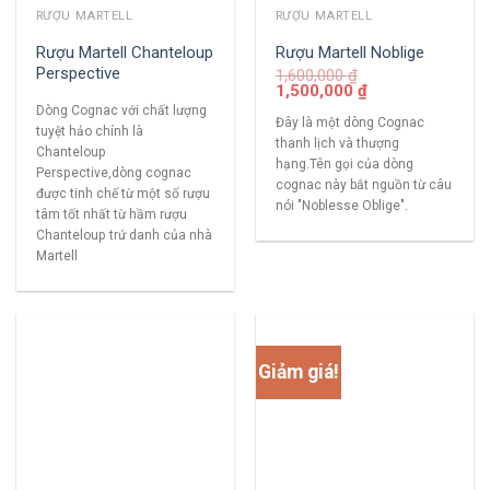
RƯỢU MARTELL
RƯỢU MARTELL
Rượu Martell Chanteloup
Rượu Martell Noblige
Perspective
1,600,000
₫
1,500,000
₫
Dòng Cognac với chất lượng
Đây là một dòng Cognac
tuyệt hảo chính là
thanh lịch và thượng
Chanteloup
hạng.Tên gọi của dòng
Perspective,dòng cognac
cognac này bắt nguồn từ câu
được tinh chế từ một số rượu
nói "Noblesse Oblige".
tâm tốt nhất từ hầm rượu
Chanteloup trứ danh của nhà
Martell
Giảm giá!