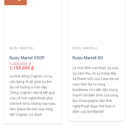
RƯỢU MARTELL
RƯỢU MARTELL
Rượu Martel VSOP
Rượu Martell XO
1,300,000
₫
1,150,000
₫
Là một đỉnh cao thực sự của
sự cảm thụ, từ sự trong đầy
Là một dòng Cognac có cự
và thanh lịch của Eaux-de-vie
cân bằng rõ rệt giữa sự êm
rượu tâm lấy từ vùng
dịu và hương vị tràn đầy
Borderies cho đến đặc trưng
.Dòng Cognac này là kết quả
mạnh mẽ điển hình của vùng
của cả một nghệ thuật pha
Đại Champagne.Sắc thái
chế tinh tế từ những loại rượu
nghệ thuật được thể hiện ở
tâm (eaux-de-vie) của vùng
đỉnh cao bởi Martell.
đất Cognac trứ danh