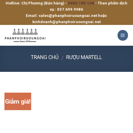
Hotline: Chị Phương (Bán hàng) -
0902.183.136
- Than phiền dịch
Skip
vụ :
037.699.9986
to
Email:
sales@phanphoiruoungoai.net
hoặc
content
kinhdoanh@phanphoiruoungoai.net
TRANG CHỦ
RƯỢU MARTELL
/
Giảm giá!