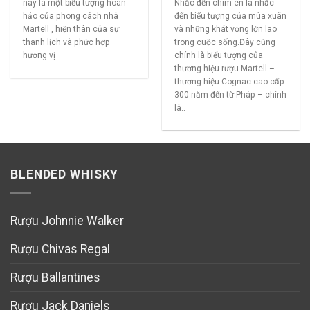
này là một biểu tượng hoàn
Nhắc đến chim én là nhắc
hảo của phong cách nhà
đến biểu tượng của mùa xuân
Martell , hiện thân của sự
và những khát vọng lớn lao
thanh lịch và phức hợp
trong cuộc sống.Đây cũng
hương vị
chính là biểu tượng của
thương hiệu rượu Martell –
thương hiệu Cognac cao cấp
300 năm đến từ Pháp – chính
là..
BLENDED WHISKY
Rượu Johnnie Walker
Rượu Chivas Regal
Rượu Ballantines
Rượu Jack Daniels