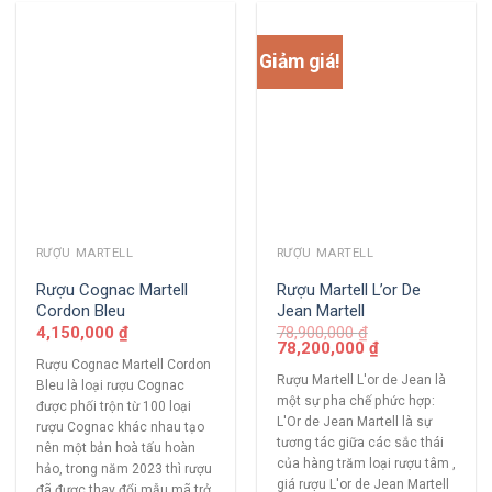
Giảm giá!
RƯỢU MARTELL
RƯỢU MARTELL
Rượu Cognac Martell
Rượu Martell L’or De
Cordon Bleu
Jean Martell
4,150,000
₫
78,900,000
₫
78,200,000
₫
Rượu Cognac Martell Cordon
Rượu Martell L'or de Jean là
Bleu là loại rượu Cognac
một sự pha chế phức hợp:
được phối trộn từ 100 loại
L'Or de Jean Martell là sự
rượu Cognac khác nhau tạo
tương tác giữa các sắc thái
nên một bản hoà tấu hoàn
của hàng trăm loại rượu tâm ,
hảo, trong năm 2023 thì rượu
giá rượu L'or de Jean Martell
đã được thay đổi mẫu mã trở