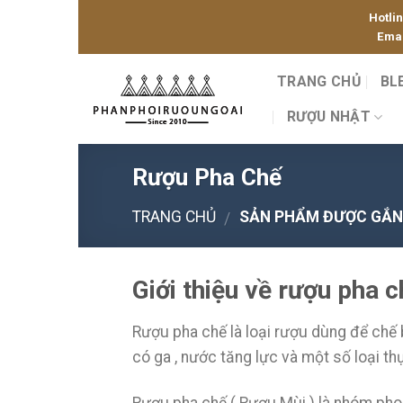
Skip
Hotli
to
Emai
content
TRANG CHỦ
BL
RƯỢU NHẬT
Rượu Pha Chế
TRANG CHỦ
SẢN PHẨM ĐƯỢC GẮN 
/
Giới thiệu về rượu pha c
Rượu pha chế là loại rượu dùng để chế 
có ga , nước tăng lực và một số loại th