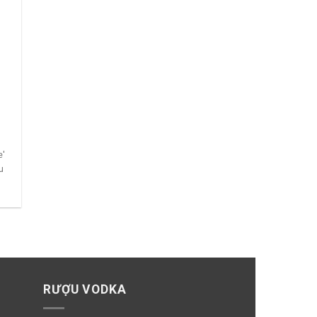
e'
u
RƯỢU VODKA