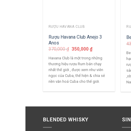
RƯỢU HAVANA CLUB
RƯ
Rượu Havana Club Anejo 3
Be
Anos
4
370,000
₫
350,000
₫
Be
Havana Club là một trong những
hạ
thương hiệu rượu Rum bán chạy
rư
nhất thế giới , được xem như viên
sả
ngọc của Cuba, thể hiện & chia sẻ
,n
nền văn hoá Cuba cho thế giới.
Na
BLENDED WHISKY
SI