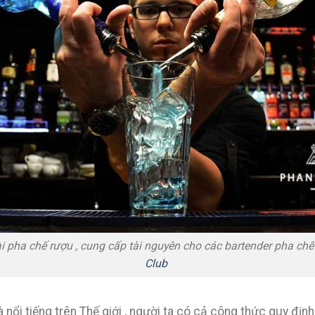
tài pha chế rượu , cung cấp tài nguyên cho các bartender pha ch
Club
 nổi tiếng trên Thế giới , người ta có cả công thức quy định