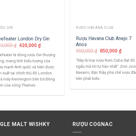
ỢU GIN
RƯỢU HAVANA CLUB
Rượu Havana Club Anejo 7
efeater London Dry Gin
Anos
30,000
₫
420,000
₫
900,000
₫
850,000
₫
efeater là dòng rượu Gin thượng
"Đây là loại rượu Rum Cuba đạt độ
ng, mang tính biểu tượng của
ngấu mà tôi tự hào nhất" ,Don Jos
ợu mạnh Anh quốc và hiện được
Navarro, Bậc thầy pha chế rượu đầ
n xuất tại chính thủ đô London
tiên phát biểu
hà máy Kennington bên bờ Đông
m của sông Thames.
NGLE MALT WISHKY
RƯỢU COGNAC