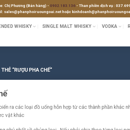
ne: Chị Phương (Bán hàng) -
0902.183.136
- Than phiền dịch vụ :
037.69
l:
sales@phanphoiruoungoai.net
hoặc
kinhdoanh@phanphoiruoungoai
ENDED WHISKY
SINGLE MALT WHISKY
VODKA
THẺ “RƯỢU PHA CHẾ”
hế
biến ra các loại đồ uống hỗn hợp từ các thành phần khác nh
ực vật khác