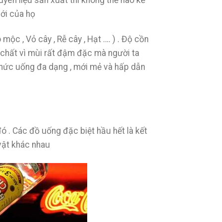
yên liệu sản xuất thì không thể nào kể
mới của họ
ộc , Vỏ cây , Rễ cây , Hạt …. ) . Độ cồn
 chất vì mùi rất đậm đặc mà người ta
thức uống đa dạng , mới mẻ và hấp dẫn
ó . Các đồ uống đặc biệt hầu hết là kết
 vật khác nhau