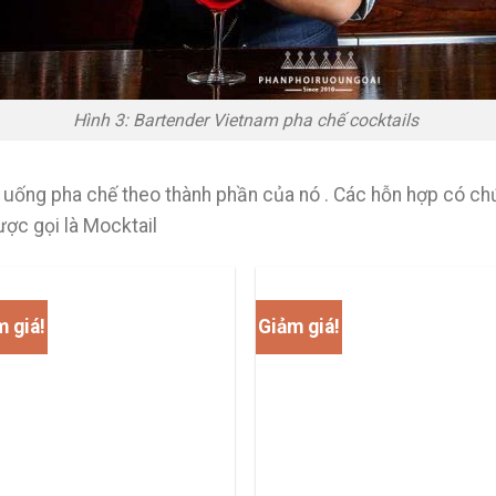
Hình 3: Bartender Vietnam pha chế cocktails
 uống pha chế theo thành phần của nó . Các hỗn hợp có chứ
ợc gọi là Mocktail
 giá!
Giảm giá!