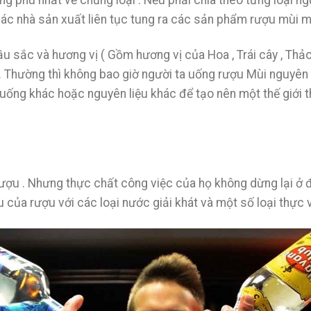
g phú nhất về chủng loại . Nếu phải chia theo từng loại ngu
i các nhà sản xuất liên tục tung ra các sản phẩm rượu mùi 
 sắc và hương vị ( Gồm hương vị của Hoa , Trái cây , Thảo m
. Thường thì không bao giờ người ta uống rượu Mùi nguyên
 uống khác hoặc nguyên liệu khác để tạo nên một thế giới 
ượu . Nhưng thực chất công việc của họ không dừng lại ở đ
u của rượu với các loại nước giải khát và một số loại thực