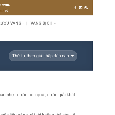
9.9986
.net
RƯỢU VANG
VANG BỊCH
au như : nước hoa quả , nước giải khát