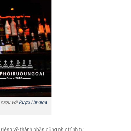
ế rượu với
Rượu Havana
 riêng về thành phần cũng như trình tự