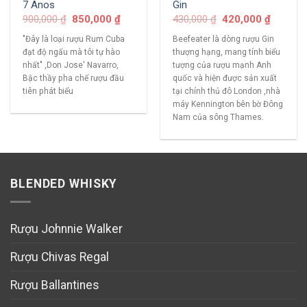
7 Anos
Gin
900,000
₫
850,000
₫
430,000
₫
420,000
₫
"Đây là loại rượu Rum Cuba
Beefeater là dòng rượu Gin
đạt độ ngấu mà tôi tự hào
thượng hạng, mang tính biểu
nhất" ,Don Jose' Navarro,
tượng của rượu mạnh Anh
Bậc thầy pha chế rượu đầu
quốc và hiện được sản xuất
tiên phát biểu
tại chính thủ đô London ,nhà
máy Kennington bên bờ Đông
Nam của sông Thames.
BLENDED WHISKY
Rượu Johnnie Walker
Rượu Chivas Regal
Rượu Ballantines