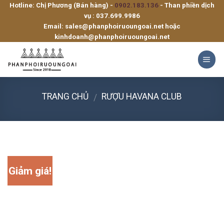
Hotline: Chị Phương (Bán hàng) -
0902.183.136
- Than phiền dịch
Skip
vụ :
037.699.9986
to
Email:
sales@phanphoiruoungoai.net
hoặc
content
kinhdoanh@phanphoiruoungoai.net
TRANG CHỦ
RƯỢU HAVANA CLUB
/
Giảm giá!