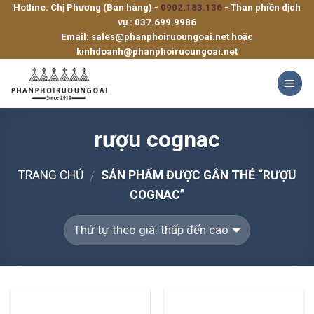
Hotline: Chị Phương (Bán hàng) -
0902.183.136
- Than phiền dịch
Skip
vụ :
037.699.9986
to
Email:
sales@phanphoiruoungoai.net
hoặc
content
kinhdoanh@phanphoiruoungoai.net
rượu cognac
TRANG CHỦ
SẢN PHẨM ĐƯỢC GẮN THẺ “RƯỢU
/
COGNAC”