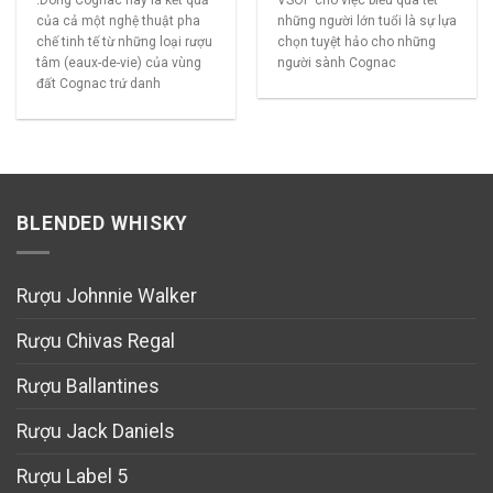
.Dòng Cognac này là kết quả
VSOP cho việc biếu quà tết
của cả một nghệ thuật pha
những người lớn tuổi là sự lựa
chế tinh tế từ những loại rượu
chọn tuyệt hảo cho những
tâm (eaux-de-vie) của vùng
người sành Cognac
đất Cognac trứ danh
BLENDED WHISKY
Rượu Johnnie Walker
Rượu Chivas Regal
Rượu Ballantines
Rượu Jack Daniels
Rượu Label 5