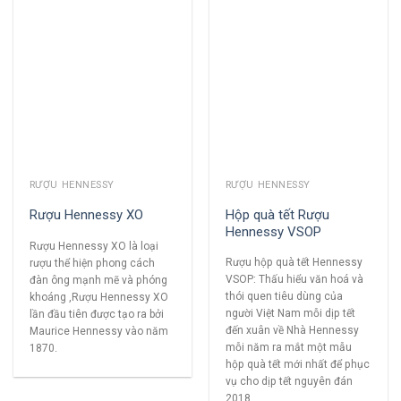
RƯỢU HENNESSY
RƯỢU HENNESSY
Hộp quà tết Rượu
Rượu Hennessy XO
Hennessy VSOP
Rượu Hennessy XO là loại
Rượu hộp quà tết Hennessy
rượu thể hiện phong cách
VSOP: Thấu hiểu văn hoá và
đàn ông mạnh mẽ và phóng
thói quen tiêu dùng của
khoáng ,Rượu Hennessy XO
người Việt Nam mỗi dịp tết
lần đầu tiên được tạo ra bởi
đến xuân về Nhà Hennessy
Maurice Hennessy vào năm
mỗi năm ra mắt một mẫu
1870.
hộp quà tết mới nhất để phục
vụ cho dịp tết nguyên đán
2018