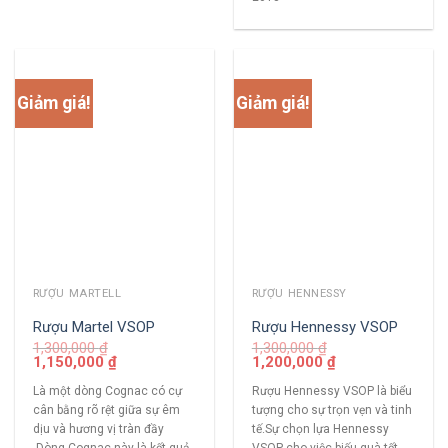
Giảm giá!
Giảm giá!
RƯỢU MARTELL
RƯỢU HENNESSY
Rượu Martel VSOP
Rượu Hennessy VSOP
1,300,000
₫
1,300,000
₫
1,150,000
₫
1,200,000
₫
Là một dòng Cognac có cự
Rượu Hennessy VSOP là biểu
cân bằng rõ rệt giữa sự êm
tượng cho sự trọn vẹn và tinh
dịu và hương vị tràn đầy
tế.Sự chọn lựa Hennessy