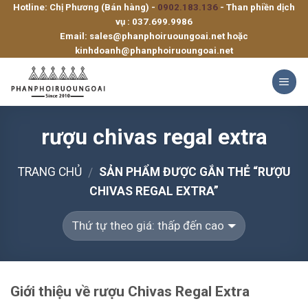
Hotline: Chị Phương (Bán hàng) -
0902.183.136
- Than phiền dịch
Skip
vụ :
037.699.9986
to
Email:
sales@phanphoiruoungoai.net
hoặc
content
kinhdoanh@phanphoiruoungoai.net
rượu chivas regal extra
TRANG CHỦ
SẢN PHẨM ĐƯỢC GẮN THẺ “RƯỢU
/
CHIVAS REGAL EXTRA”
Giới thiệu về rượu Chivas Regal Extra