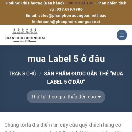
Hotline: Chị Phương (Bán hàng) -
0902.183.136
- Than phiền dịch
Skip
vụ :
037.699.9986
to
Email:
sales@phanphoiruoungoai.net
hoặc
content
kinhdoanh@phanphoiruoungoai.net
mua Label 5 ở đâu
TRANG CHỦ
SẢN PHẨM ĐƯỢC GẮN THẺ “MUA
/
LABEL 5 Ở ĐÂU”
Chúng tôi là địa điểm tin cậy của quý khách hàng có