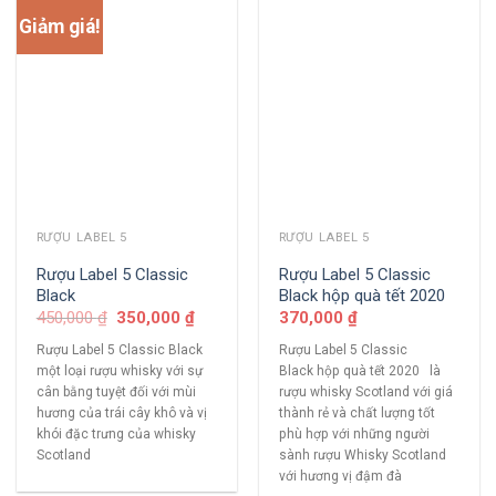
Giảm giá!
RƯỢU LABEL 5
RƯỢU LABEL 5
Rượu Label 5 Classic
Rượu Label 5 Classic
Black
Black hộp quà tết 2020
450,000
₫
350,000
₫
370,000
₫
Rượu Label 5 Classic Black
Rượu Label 5 Classic
một loại rượu whisky với sự
Black hộp quà tết 2020 là
cân bằng tuyệt đối với mùi
rượu whisky Scotland với giá
hương của trái cây khô và vị
thành rẻ và chất lượng tốt
khói đặc trưng của whisky
phù hợp với những người
Scotland
sành rượu Whisky Scotland
với hương vị đậm đà