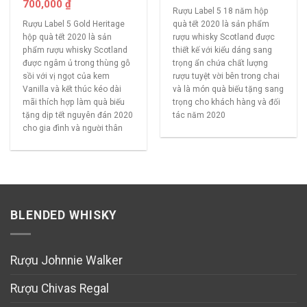
700,000
₫
Rượu Label 5 18 năm hộp
Rượu Label 5 Gold Heritage
quà tết 2020 là sản phẩm
hộp quà tết 2020 là sản
rượu whisky Scotland được
phẩm rượu whisky Scotland
thiết kế với kiểu dáng sang
được ngâm ủ trong thùng gỗ
trọng ẩn chứa chất lượng
sồi với vị ngọt của kem
rượu tuyệt vời bên trong chai
Vanilla và kết thúc kéo dài
và là món quà biếu tặng sang
mãi thích hợp làm quà biếu
trọng cho khách hàng và đối
tặng dịp tết nguyên đán 2020
tác năm 2020
cho gia đình và người thân
BLENDED WHISKY
Rượu Johnnie Walker
Rượu Chivas Regal