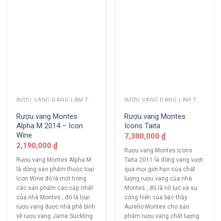
RƯỢU VANG ĐANG LÀM THỊ TRƯỜNG
RƯỢU VANG ĐANG LÀM THỊ TRƯỜNG
Rượu vang Montes
Rượu vang Montes
Alpha M 2014 – Icon
Icons Taita
Wine
7,300,000
₫
2,190,000
₫
Rượu vang Montes Icons
Rươu vang Montes Alpha M
Taita 2011 là dòng vang vượt
là dòng sản phẩm thuộc loại
qua mọi giới hạn của chất
Icon Wine đó là một trong
lượng rượu vang của nhà
các sản phẩm cao cấp nhất
Montes , đó là nỗ lực và sự
của nhà Montes , đó là loại
cống hiến của bậc thầy
rượu vang được nhà phê bình
Aurelio Montes cho sản
về rượu vang Jame Suckling
phẩm rượu vang chất lượng