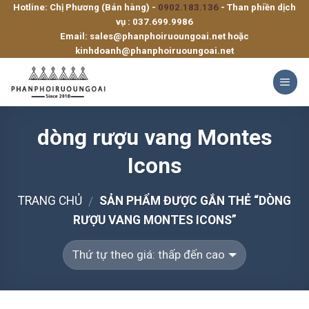
Hotline: Chị Phương (Bán hàng) -
0902.183.136
- Than phiền dịch
Skip
vụ :
037.699.9986
to
Email:
sales@phanphoiruoungoai.net
hoặc
content
kinhdoanh@phanphoiruoungoai.net
dòng rượu vang Montes
Icons
TRANG CHỦ
SẢN PHẨM ĐƯỢC GẮN THẺ “DÒNG
/
RƯỢU VANG MONTES ICONS”