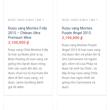
RƯỢU VANG ĐANG LÀM THỊ TRƯỜNG
RƯỢU VANG ĐANG LÀM THỊ TRƯỜNG
Rượu vang Montes Folly
Rượu vang Montes
2015 – Chilean Ultra
Purple Angel 2015
Premium Wine
2,190,000
₫
2,100,000
₫
Rượu vang Montes Purple
Rượu vang Chile Montes Folly
Angel 2015 là loại rượu vang
là một sự khám phá ra sự
mà được làm với phần lớn là
khác thường về rượu vang với
nho Carmenere với nguồn
giống nho Syrah được trồng
gốc chìm nổi của Pháp và
trên các sườn đồi dốc và
được tái sinh tại Chile , và
được chọn lọc tỷ mỷ trước khi
đây là loại rượu vang Chile
đem đi làm rượu vang , nó
thuộc loại ngon nhất với
được Jame Suckling đánh
giống nho Carmenere và
giá 96 điểm..
được..