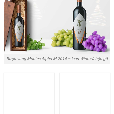
Rượu vang Montes Alpha M 2014 – Icon Wine và hộp gỗ