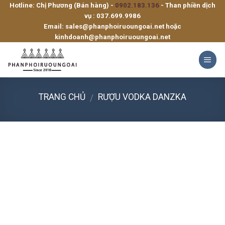
Hotline: Chị Phương (Bán hàng) -
0902.183.136
- Than phiền dịch
Skip
vụ :
037.699.9986
to
Email:
sales@phanphoiruoungoai.net
hoặc
content
kinhdoanh@phanphoiruoungoai.net
TRANG CHỦ
RƯỢU VODKA DANZKA
/