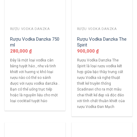
RƯỢU VODKA DANZKA
RƯỢU VODKA DANZKA
Rượu Vodka Danzka 750
Rượu Vodka Danzka The
ml
Spirit
280,000
₫
900,000
₫
Đây là một loại vodka cân
Rượu Vodka Danzka The
bằng tuyệt hảo , nhẹ và tinh
Spirit là loại rượu vodka kết
khiết với hương vị khó loại
hợp giữa bậc thầy trưng cất
rượu nào có thể so sánh
rượu Vodka và nghệ thuật
được với rượu vodka danzka .
thiết kế truyền thống
Bạn có thể uống trực tiếp
Scadinavi cho ra một mẫu
hoặc là nguyên liệu cho một
chai thiết kế đẹp và độc đáo
loại cocktail tuyệt hảo
với tính chất thuần khiết của
rượu Vodka Đan Mạch