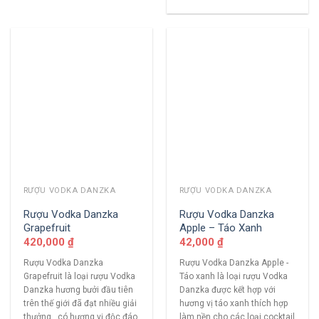
RƯỢU VODKA DANZKA
RƯỢU VODKA DANZKA
Rượu Vodka Danzka
Rượu Vodka Danzka
Grapefruit
Apple – Táo Xanh
420,000
₫
42,000
₫
Rượu Vodka Danzka
Rượu Vodka Danzka Apple -
Grapefruit là loại rượu Vodka
Táo xanh là loại rượu Vodka
Danzka hương bưởi đầu tiên
Danzka được kết hợp với
trên thế giới đã đạt nhiều giải
hương vị táo xanh thích hợp
thưởng , có hương vị độc đáo
làm nền cho các loại cocktail