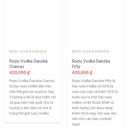
RƯỢU VODKA DANZKA
RƯỢU VODKA DANZKA
Rượu Vodka Danzka
Rượu Vodka Danzka
Cranraz
Fifty
420,000
₫
420,000
₫
Rượu Vodka Danzka Cranraz
Rượu Vodka Danzka Fifty là
là loại rượu Vodka đầu tiên
loại rượu Vodka với 50% là
trên thế giới với sự phức hợp
rượu cao cấp và thêm 50% là
2 hương vị đó là quả mâm xôi
nước tạo ra một loại rượu
và quả nam việt quất cho ra
vodka có độ thuần khiết và
hương vị độc đáo và mới lạ
hàm lượng cồn được tăng
trong thế giới rượu Vodka
thêm thích hợp cho việc làm
nền cho các loại cocktail
ngon