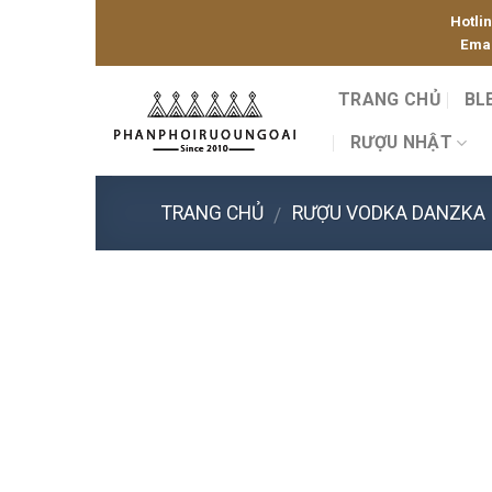
Skip
Hotli
to
Emai
content
TRANG CHỦ
BL
RƯỢU NHẬT
TRANG CHỦ
RƯỢU VODKA DANZKA
/