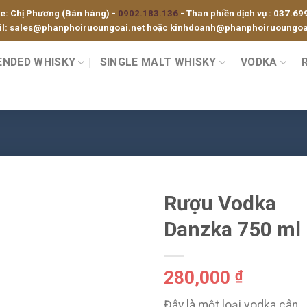
ne: Chị Phương (Bán hàng) -
0902.183.136
- Than phiền dịch vụ :
037.69
l:
sales@phanphoiruoungoai.net
hoặc
kinhdoanh@phanphoiruoungoai
ENDED WHISKY
SINGLE MALT WHISKY
VODKA
Rượu Vodka
Danzka 750 ml
280,000
₫
Đây là một loại vodka cân