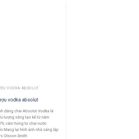
ỢU VODKA ABSOLUT
ợu vodka absolut
nh dáng chai Absolut Vodka là
ểu tượng sáng tạo kể từ năm
79, cảm hứng từ chai nước
ển.Mang lại hình ảnh nhà sáng lập
rs Olsson Smith