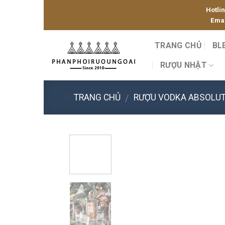
Skip
Hotli
to
Emai
content
TRANG CHỦ
BL
RƯỢU NHẬT
TRANG CHỦ
RƯỢU VODKA ABSOLU
/