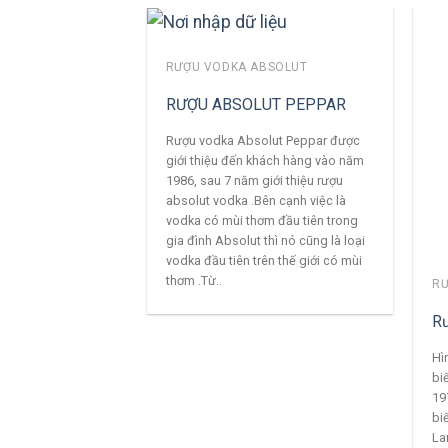
RƯỢU VODKA ABSOLUT
RƯỢU ABSOLUT PEPPAR
Rượu vodka Absolut Peppar được
giới thiệu đến khách hàng vào năm
1986, sau 7 năm giới thiệu rượu
absolut vodka .Bên cạnh việc là
vodka có mùi thơm đầu tiên trong
gia đình Absolut thì nó cũng là loại
vodka đầu tiên trên thế giới có mùi
thơm .Từ..
RƯ
Rư
Hì
bi
19
bi
La