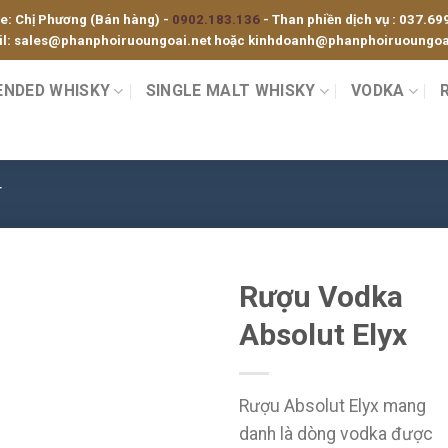
ne: Chị Phương (Bán hàng) -
0902.183.136
- Than phiền dịch vụ :
037.69
l:
sales@phanphoiruoungoai.net
hoặc
kinhdoanh@phanphoiruoungoai
ENDED WHISKY
SINGLE MALT WHISKY
VODKA
T
Rượu Vodka
Absolut Elyx
Rượu Absolut Elyx mang
danh là dòng vodka được