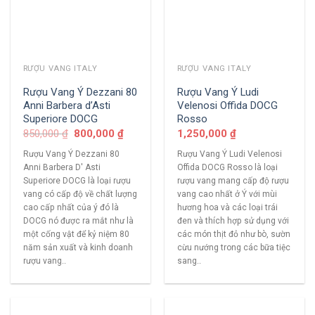
RƯỢU VANG ITALY
RƯỢU VANG ITALY
Rượu Vang Ý Dezzani 80
Rượu Vang Ý Ludi
Anni Barbera d’Asti
Velenosi Offida DOCG
Superiore DOCG
Rosso
850,000
₫
800,000
₫
1,250,000
₫
Rượu Vang Ý Dezzani 80
Rượu Vang Ý Ludi Velenosi
Anni Barbera D' Asti
Offida DOCG Rosso là loại
Superiore DOCG là loại rượu
rượu vang mang cấp độ rượu
vang có cấp độ về chất lượng
vang cao nhất ở Ý với mùi
cao cấp nhất của ý đó là
hương hoa và các loại trái
DOCG nó được ra mắt như là
đen và thích hợp sử dụng với
một cống vật để kỷ niệm 80
các món thịt đỏ như bò, sườn
năm sản xuất và kinh doanh
cừu nướng trong các bữa tiệc
rượu vang..
sang..