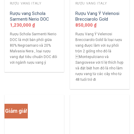
RƯỢU VANG ITALY
RƯỢU VANG ITALY
Rượu vang Schola
Rượu Vang Ý Velenosi
Sarmenti Nerio DOC
Brecciarolo Gold
1,230,000
₫
850,000
₫
Rượu Schola Sarmenti Nerio
Rượu Vang Ý Velenosi
DOC là một bản phối giữa
Brecciarolo Gold là loại rượu
80% Negroamaro và 20%
vang được làm với sự phối
Malvasia Nera , loại rượu
trộn 2 giống nho đó là
vang đạt tiêu chuẩn DOC đối
Montepulciano và
với ngành rượu vang ý
Sangiovese với tỉ lệ thích hợp
và đặt biệt hơn đó là nho làm
rượu vang từ các cây nho từ
48 tuổi trở đi
Giảm giá!