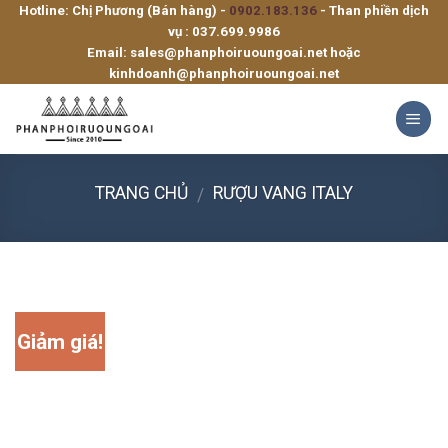
Hotline: Chị Phương (Bán hàng) -
0902.183.136
- Than phiền dịch
Skip
vụ :
037.699.9986
to
Email:
sales@phanphoiruoungoai.net
hoặc
content
kinhdoanh@phanphoiruoungoai.net
TRANG CHỦ
RƯỢU VANG ITALY
/
Giảm giá!