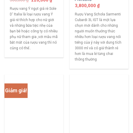
3,800,000
₫
Rượu vang Ý ngọt giá rẻ Sole
D' Italia là loại rượu vang Ý
Rượu Vang Schola Sarmenti
giá rẻ thích hợp cho nữ giới
Cubardi 3L IGT là một lựa
và những bữa tiệc nhẹ của
chọn mới dành cho những
bạn bè hoặc công ty có nhiều
người muốn thưởng thức
phụ nữ tham gia ,với mẫu mã
nhiều hơn loại rượu vang nổi
bắt mắt của rượu vang thì nó
tiếng của ý này với dung tích
cũng có thể..
3000 ml và có giá thành rẻ
hơn là mua lẻ từng chai
thông thường
Giảm giá!