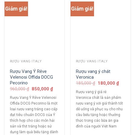
Giảm giá!
Giảm giá!
RƯỢU VANG ITALY
RƯỢU VANG ITALY
Rượu Vang Ý Rêve
Rượu vang ý chát
Velenosi Offida DOCG
Veronica
Pecorino
185,000
₫
180,000
₫
960,000
₫
850,000
₫
Rượu vang ý giá rẻ
Rượu Vang Ý Rêve Velenosi
Veronica chát là sản phẩm
Offida DOCG Pecorino là một
rượu vang ý với giá thành tốt
loại rượu vang trắng cao cấp
dễ uống và phục vụ cho nhu
đạt tiêu chuẩn DOCG của Ý
cầu biếu tặng hoặc thưởng
thích hợp cho các món hải
thức trong các bữa ăn gia
sản và thịt trắng hoặc sử
đình của người Việt Nam
dụng làm quà biếu tặng dành