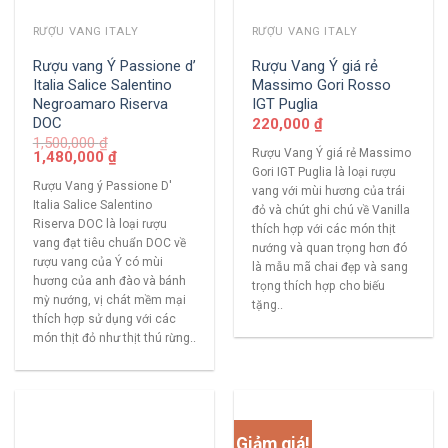
RƯỢU VANG ITALY
RƯỢU VANG ITALY
Rượu vang Ý Passione d’
Rượu Vang Ý giá rẻ
Italia Salice Salentino
Massimo Gori Rosso
Negroamaro Riserva
IGT Puglia
DOC
220,000
₫
1,500,000
₫
Rượu Vang Ý giá rẻ Massimo
1,480,000
₫
Gori IGT Puglia là loại rượu
Rượu Vang ý Passione D'
vang với mùi hương của trái
Italia Salice Salentino
đỏ và chút ghi chú về Vanilla
Riserva DOC là loại rượu
thích hợp với các món thịt
vang đạt tiêu chuẩn DOC về
nướng và quan trọng hơn đó
rượu vang của Ý có mùi
là mẫu mã chai đẹp và sang
hương của anh đào và bánh
trọng thích hợp cho biếu
mỳ nướng, vị chát mềm mại
tặng..
thích hợp sử dụng với các
món thịt đỏ như thịt thú rừng..
Giảm giá!