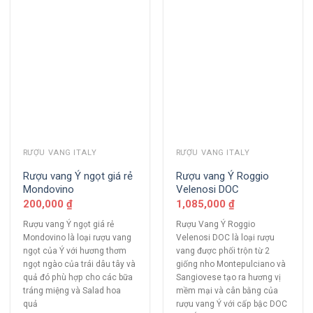
RƯỢU VANG ITALY
RƯỢU VANG ITALY
Rượu vang Ý ngọt giá rẻ
Rượu vang Ý Roggio
Mondovino
Velenosi DOC
200,000
₫
1,085,000
₫
Rượu vang Ý ngọt giá rẻ
Rượu Vang Ý Roggio
Mondovino là loại rượu vang
Velenosi DOC là loại rượu
ngọt của Ý với hương thơm
vang được phối trộn từ 2
ngọt ngào của trái dâu tây và
giống nho Montepulciano và
quả đó phù hợp cho các bữa
Sangiovese tạo ra hương vị
tráng miệng và Salad hoa
mềm mại và cân bằng của
quả
rượu vang Ý với cấp bậc DOC