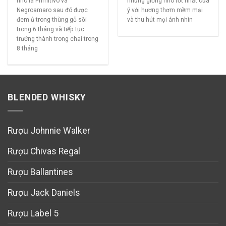
nho là Primitivo và
những giống nho tốt nhất của
Negroamaro sau đó được
ý với hương thơm mềm mại
đem ủ trong thùng gỗ sồi
và thu hút mọi ánh nhìn
trong 6 tháng và tiếp tục
trưởng thành trong chai trong
8 tháng
BLENDED WHISKY
Rượu Johnnie Walker
Rượu Chivas Regal
Rượu Ballantines
Rượu Jack Daniels
Rượu Label 5