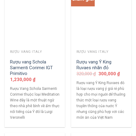
RƯỢU VANG ITALY
RƯỢU VANG ITALY
Rượu vang Schola
Rượu vang Ý King
Sarmenti Corimei IGT
Ruvaes nhãn đỏ
Primitivo
320,000
₫
300,000
₫
1,230,000
₫
Rượu vang Ý King Ruvaes đỏ
Rượu Vang Schola Sarmenti
là loại rượu vang ý giá rẻ phù
Corimei thuộc loại Meditation
hợp cho mọi người để thưởng
Wine đây là một thuật ngữ
thức một loại rượu vang
theo nhà phê bình về ẩm thực
truyền thống của nước Ý
nổi tiếng của Ý đó là Luigi
nhưng cũng phù hợp với các
Veronelli
món ăn của Việt Nam