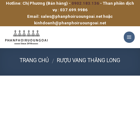
Hotline: Chị Phương (Bán hàng) -
0902.183.136
- Than phiền dịch
Skip
vụ :
037.699.9986
to
Email:
sales@phanphoiruoungoai.net
hoặc
content
kinhdoanh@phanphoiruoungoai.net
TRANG CHỦ
RƯỢU VANG THĂNG LONG
/