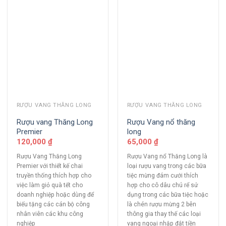
RƯỢU VANG THĂNG LONG
RƯỢU VANG THĂNG LONG
Rượu vang Thăng Long
Rượu Vang nổ thăng
Premier
long
120,000
₫
65,000
₫
Rượu Vang Thăng Long
Rượu Vang nổ Thăng Long là
Premier với thiết kế chai
loại rượu vang trong các bữa
truyền thống thích hợp cho
tiệc mừng đám cưới thích
việc làm giỏ quà tết cho
hợp cho cô dâu chú rể sử
doanh nghiệp hoặc dùng để
dụng trong các bữa tiệc hoặc
biếu tặng các cán bộ công
là chén rượu mừng 2 bên
nhân viên các khu công
thông gia thay thế các loại
nghiệp
vang ngoại nhập đắt tiền