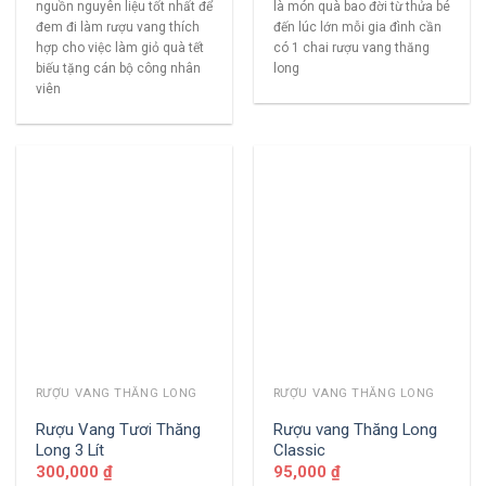
nguồn nguyên liệu tốt nhất để
là món quà bao đời từ thửa bé
đem đi làm rượu vang thích
đến lúc lớn mỗi gia đình cần
hợp cho việc làm giỏ quà tết
có 1 chai rượu vang thăng
biếu tặng cán bộ công nhân
long
viên
RƯỢU VANG THĂNG LONG
RƯỢU VANG THĂNG LONG
Rượu Vang Tươi Thăng
Rượu vang Thăng Long
Long 3 Lít
Classic
300,000
₫
95,000
₫