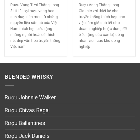
Rượu Vang Tươi Thăng Long
Rượu Vang Thăng Long
3 Lít là loại rượu vang hoa
Classic với thiết kế chai
quả được lên men từ những
truyền thống thích hợp cho
nguyên liệu sẵn có của Việt
việc làm giỏ quà tết cho
Nam thích hợp biếu tặng
doanh nghiệp hoặc dùng để
những người hoài cổ thích
biếu tặng các cán bộ công
nét đẹp văn hoá truyền thống
nhân viên các khu công
Việt nam
nghiệp
BLENDED WHISKY
Rượu Johnnie Walker
Rượu Chivas Regal
Rượu Ballantines
Rượu Jack Daniels