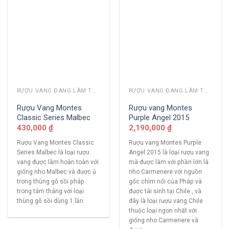
RƯỢU VANG ĐANG LÀM THỊ TRƯỜNG
RƯỢU VANG ĐANG LÀM THỊ TRƯỜNG
Rượu Vang Montes
Rượu vang Montes
Classic Series Malbec
Purple Angel 2015
430,000
₫
2,190,000
₫
Rượu Vang Montes Classic
Rượu vang Montes Purple
Series Malbec là loại rượu
Angel 2015 là loại rượu vang
vang được làm hoàn toàn với
mà được làm với phần lớn là
giống nho Malbec và được ủ
nho Carmenere với nguồn
trong thùng gỗ sồi pháp
gốc chìm nổi của Pháp và
trong tám tháng với loại
được tái sinh tại Chile , và
thùng gỗ sồi dùng 1 lần
đây là loại rượu vang Chile
thuộc loại ngon nhất với
giống nho Carmenere và