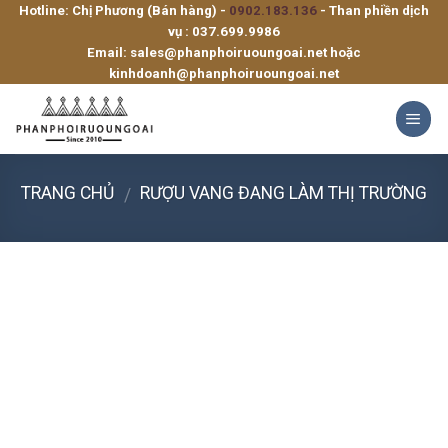
Hotline: Chị Phương (Bán hàng) -
0902.183.136
- Than phiền dịch
Skip
vụ :
037.699.9986
to
Email:
sales@phanphoiruoungoai.net
hoặc
content
kinhdoanh@phanphoiruoungoai.net
TRANG CHỦ
RƯỢU VANG ĐANG LÀM THỊ TRƯỜNG
/