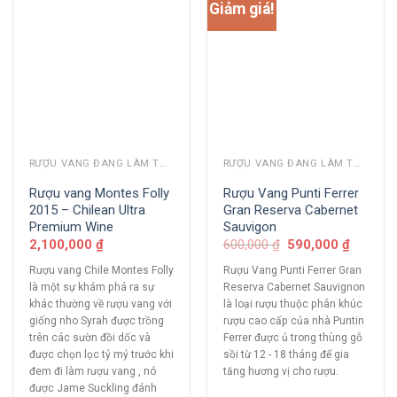
Giảm giá!
RƯỢU VANG ĐANG LÀM THỊ TRƯỜNG
RƯỢU VANG ĐANG LÀM THỊ TRƯỜNG
Rượu vang Montes Folly
Rượu Vang Punti Ferrer
2015 – Chilean Ultra
Gran Reserva Cabernet
Premium Wine
Sauvigon
2,100,000
₫
600,000
₫
590,000
₫
Rượu vang Chile Montes Folly
Rượu Vang Punti Ferrer Gran
là một sự khám phá ra sự
Reserva Cabernet Sauvignon
khác thường về rượu vang với
là loại rượu thuộc phân khúc
giống nho Syrah được trồng
rượu cao cấp của nhà Puntin
trên các sườn đồi dốc và
Ferrer được ủ trong thùng gỗ
được chọn lọc tỷ mỷ trước khi
sồi từ 12 - 18 tháng để gia
đem đi làm rượu vang , nó
tăng hương vị cho rượu.
được Jame Suckling đánh