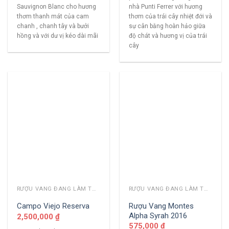
Sauvignon Blanc cho hương
nhà Punti Ferrer với hương
thơm thanh mát của cam
thơm của trái cây nhiệt đới và
chanh , chanh tây và bưởi
sự cân bằng hoàn hảo giữa
hồng và với dư vị kéo dài mãi
độ chát và hương vị của trái
cây
RƯỢU VANG ĐANG LÀM THỊ TRƯỜNG
RƯỢU VANG ĐANG LÀM THỊ TRƯỜNG
Rượu Vang Montes
Campo Viejo Reserva
Alpha Syrah 2016
2,500,000
₫
575,000
₫