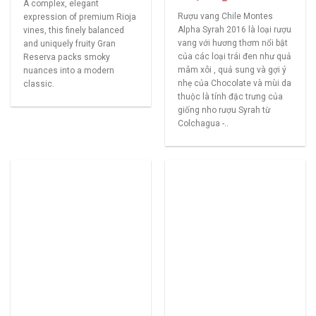
A complex, elegant
Rượu vang Chile Montes
expression of premium Rioja
Alpha Syrah 2016 là loại rượu
vines, this finely balanced
vang với hương thơm nổi bật
and uniquely fruity Gran
của các loại trái đen như quả
Reserva packs smoky
mâm xôi , quả sung và gợi ý
nuances into a modern
nhẹ của Chocolate và mùi da
classic.
thuộc là tính đặc trưng của
giống nho rượu Syrah từ
Colchagua -..