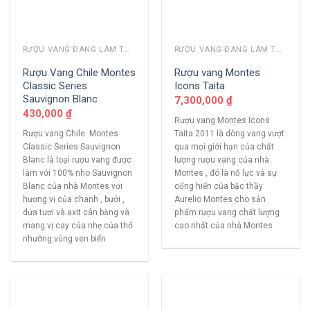
RƯỢU VANG ĐANG LÀM THỊ TRƯỜNG
RƯỢU VANG ĐANG LÀM THỊ TRƯỜNG
Rượu Vang Chile Montes
Rượu vang Montes
Classic Series
Icons Taita
Sauvignon Blanc
7,300,000
₫
430,000
₫
Rượu vang Montes Icons
Rượu vang Chile Montes
Taita 2011 là dòng vang vượt
Classic Series Sauvignon
qua mọi giới hạn của chất
Blanc là loại rượu vang được
lượng rượu vang của nhà
làm với 100% nho Sauvignon
Montes , đó là nỗ lực và sự
Blanc của nhà Montes vơi
cống hiến của bậc thầy
hương vị của chanh , bưởi ,
Aurelio Montes cho sản
dứa tươi và axit cân bằng và
phẩm rượu vang chất lượng
mang vị cay của nhẹ của thổ
cao nhất của nhà Montes
nhưỡng vùng ven biển