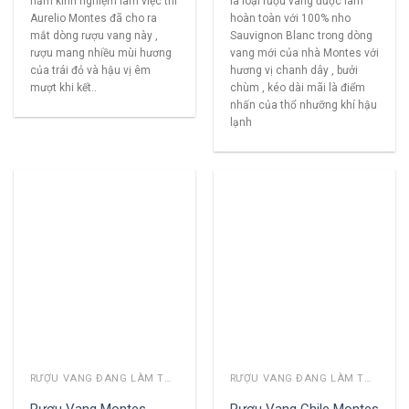
năm kinh nghiệm làm việc thì
là loại rượu vang được làm
Aurelio Montes đã cho ra
hoàn toàn với 100% nho
mắt dòng rượu vang này ,
Sauvignon Blanc trong dòng
rượu mang nhiều mùi hương
vang mới của nhà Montes với
của trái đỏ và hậu vị êm
hương vị chanh dây , bưởi
mượt khi kết..
chùm , kéo dài mãi là điểm
nhấn của thổ nhưỡng khí hậu
lạnh
RƯỢU VANG ĐANG LÀM THỊ TRƯỜNG
RƯỢU VANG ĐANG LÀM THỊ TRƯỜNG
Rượu Vang Montes
Rượu Vang Chile Montes