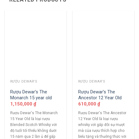
RƯỢU DEWAR'S
RƯỢU DEWAR'S
Rượu Dewar’s The
Rượu Dewar’s The
Monarch 15 year old
Ancestor 12 Year Old
1,150,000
₫
610,000
₫
Rượu Dewar's The Monarch
Rượu Dewar's The Ancestor
15 Year Old là loại rượu
12 Year Old là loại rượu
Blended Scotch Whisky với
whisky với gấp đôi sự mượt
độ tuổi tối thiểu không dưới
mà của rượu thích hợp cho
15 năm qua 2 lần ủ để gấp
biếu tặng và thưởng thức với