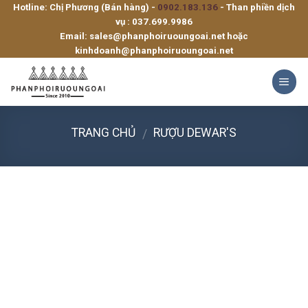
Hotline: Chị Phương (Bán hàng) -
0902.183.136
- Than phiền dịch
Skip
vụ :
037.699.9986
to
Email:
sales@phanphoiruoungoai.net
hoặc
content
kinhdoanh@phanphoiruoungoai.net
TRANG CHỦ
RƯỢU DEWAR'S
/