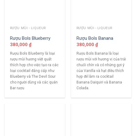
RƯỢU MÙI - LIQUEUR
RƯỢU MÙI - LIQUEUR
Rượu Bols Blueberry
Rượu Bols Banana
380,000
₫
380,000
₫
Rượu Bols Blueberry là loại
Rượu Bols Banana là loại
rượu mùi hương việt quất
rượu mùi với hương vị của trái
thích hợp cho việc tạo ra các
chuối chín và có những gợi ý
loại cocktail đẳng cấp như
của Vanilla và hạt điều thích
Blueberry và The Devil Sour
hợp để làm ra cocktail
cho người dùng và các quán
Banana Daiquiri và Banana
Bar rượu
Colada.