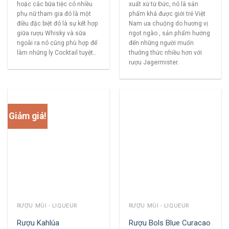
hoặc các bữa tiệc có nhiều
xuất xứ từ Đức, nó là sản
phụ nữ tham gia đó là một
phẩm khá được giới trẻ Việt
điều đặc biệt đó là sự kết hợp
Nam ưa chuộng do hương vị
giữa rượu Whisky và sữa
ngọt ngào , sản phẩm hướng
ngoài ra nó cũng phù hợp để
đến những người muốn
làm những ly Cocktail tuyệt..
thưởng thức nhiều hơn với
rượu Jagermister.
Giảm giá!
RƯỢU MÙI - LIQUEUR
RƯỢU MÙI - LIQUEUR
Rượu Kahlúa
Rượu Bols Blue Curacao