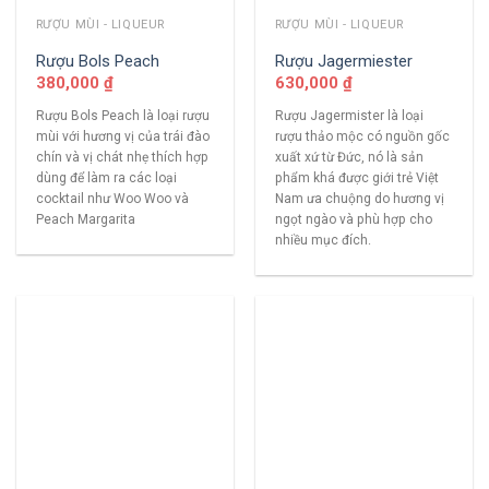
RƯỢU MÙI - LIQUEUR
RƯỢU MÙI - LIQUEUR
Rượu Bols Peach
Rượu Jagermiester
380,000
₫
630,000
₫
Rượu Bols Peach là loại rượu
Rượu Jagermister là loại
mùi với hương vị của trái đào
rượu thảo mộc có nguồn gốc
chín và vị chát nhẹ thích hợp
xuất xứ từ Đức, nó là sản
dùng để làm ra các loại
phẩm khá được giới trẻ Việt
cocktail như Woo Woo và
Nam ưa chuộng do hương vị
Peach Margarita
ngọt ngào và phù hợp cho
nhiều mục đích.