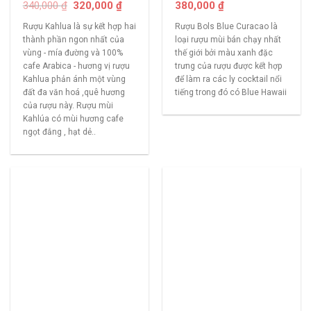
340,000
₫
320,000
₫
380,000
₫
Rượu Kahlua là sự kết hợp hai
Rượu Bols Blue Curacao là
thành phần ngon nhất của
loại rượu mùi bán chạy nhất
vùng - mía đường và 100%
thế giới bởi màu xanh đặc
cafe Arabica - hương vị rượu
trưng của rượu được kết hợp
Kahlua phản ánh một vùng
để làm ra các ly cocktail nổi
đất đa văn hoá ,quê hương
tiếng trong đó có Blue Hawaii
của rượu này. Rượu mùi
Kahlúa có mùi hương cafe
ngọt đắng , hạt dẻ..