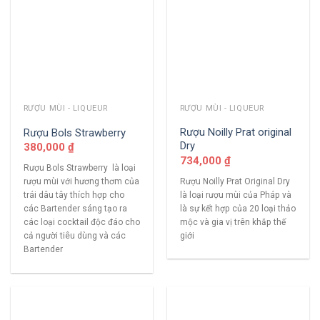
RƯỢU MÙI - LIQUEUR
RƯỢU MÙI - LIQUEUR
Rượu Noilly Prat original
Rượu Bols Strawberry
Dry
380,000
₫
734,000
₫
Rượu Bols Strawberry là loại
Rượu Noilly Prat Original Dry
rượu mùi với hương thơm của
là loại rượu mùi của Pháp và
trái dâu tây thích hợp cho
là sự kết hợp của 20 loại thảo
các Bartender sáng tạo ra
mộc và gia vị trên khắp thế
các loại cocktail độc đáo cho
giới
cả người tiêu dùng và các
Bartender