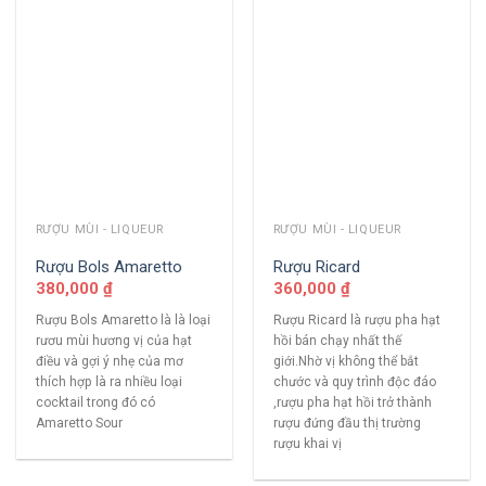
RƯỢU MÙI - LIQUEUR
RƯỢU MÙI - LIQUEUR
Rượu Bols Amaretto
Rượu Ricard
380,000
₫
360,000
₫
Rượu Bols Amaretto là là loại
Rượu Ricard là rượu pha hạt
rươu mùi hương vị của hạt
hồi bán chạy nhất thế
điều và gợi ý nhẹ của mơ
giới.Nhờ vị không thể bắt
thích hợp là ra nhiều loại
chước và quy trình độc đáo
cocktail trong đó có
,rượu pha hạt hồi trở thành
Amaretto Sour
rượu đứng đầu thị trường
rượu khai vị