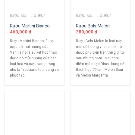
RƯỢU MÙI - LIQUEUR
RƯỢU MÙI - LIQUEUR
Rượu Martini Bianco
Rượu Bols Melon
463,000
₫
380,000
₫
Rượu Martini Bianco là loại
Rượu Bols Melon là loại rượu
rượu có mùi hương của
mùi có hương vị dưa lưới nó
Vanilla nó là sự kết hợp thảo
được phổ biến trên thế giới từ
dược có mùi hương của các
sau những năm 1970 thời
loài hoa và rượu vang trắng
điểm mà nhạc Disco bùng nổ
như là Trebbiano tươi sáng và
thích hợp để làm Melon Sour
phức tạp
và Melon Margarita