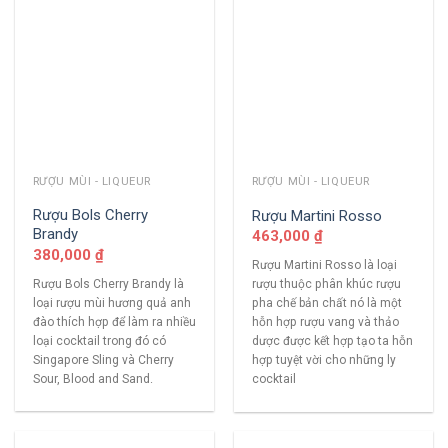
RƯỢU MÙI - LIQUEUR
RƯỢU MÙI - LIQUEUR
Rượu Bols Cherry
Rượu Martini Rosso
Brandy
463,000
₫
380,000
₫
Rượu Martini Rosso là loại
Rượu Bols Cherry Brandy là
rượu thuộc phân khúc rượu
loại rượu mùi hương quả anh
pha chế bản chất nó là một
đào thích hợp để làm ra nhiều
hỗn hợp rượu vang và thảo
loại cocktail trong đó có
dược được kết hợp tạo ta hỗn
Singapore Sling và Cherry
hợp tuyệt vời cho những ly
Sour, Blood and Sand.
cocktail