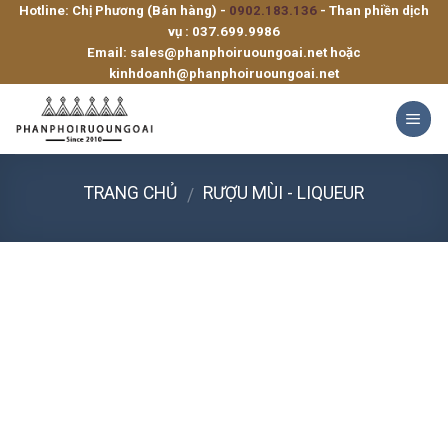
Hotline: Chị Phương (Bán hàng) -
0902.183.136
- Than phiền dịch
Skip
vụ :
037.699.9986
to
Email:
sales@phanphoiruoungoai.net
hoặc
content
kinhdoanh@phanphoiruoungoai.net
TRANG CHỦ
RƯỢU MÙI - LIQUEUR
/