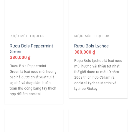
RƯỢU MÙI - LIQUEUR
RƯỢU MÙI - LIQUEUR
Rượu Bols Peppermint
Rượu Bols Lychee
Green
380,000
₫
380,000
₫
Rượu Bols Lychee là loại rượu
Rượu Bols Peppermint
mùi hương vải thiều tốt nhất
Green là loại rượu mùi hương
thế giới được ra mắt từ năm
bạc hà được chiết xuất từ lá
2003 thích hợp để làm ra
bạc hà và được làm hoàn
cocktail Lychee Martini và
toàn thủ công bằng tay thích
Lychee Rickey
hợp để làm cocktail