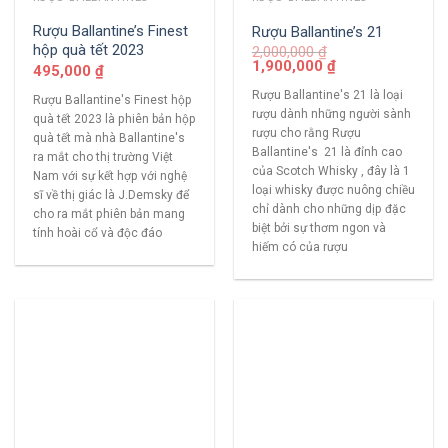
Rượu Ballantine’s Finest
Rượu Ballantine’s 21
hộp quà tết 2023
2,000,000
₫
1,900,000
₫
495,000
₫
Rượu Ballantine's 21 là loại
Rượu Ballantine's Finest hộp
rượu dành những người sành
quà tết 2023 là phiên bản hộp
rượu cho rằng Rượu
quà tết mà nhà Ballantine's
Ballantine's 21 là đỉnh cao
ra mắt cho thị trường Việt
của Scotch Whisky , đây là 1
Nam với sự kết hợp với nghệ
loại whisky được nuông chiều
sĩ về thị giác là J.Demsky để
chỉ dành cho những dịp đặc
cho ra mắt phiên bản mang
biệt bởi sự thơm ngon và
tính hoài cổ và độc đáo
hiếm có của rượu