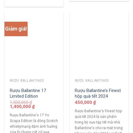
Giảm giá!
RƯỢU BALLANTINES
RƯỢU BALLANTINES
Rượu Ballantine 17
Rượu Ballantine’s Finest
Limited Edition
hộp quà tết 2024
1,500,000
₫
450,000
₫
1,400,000
₫
Rượu Ballantine's Finest hộp
Rượu Ballantine's 17 Yo
quà tết 2024 là sản phẩm
Scapa Edition là dòng Scotch
trong bộ sưu tập tết mà nhà
whiskymạng đậm ảnh hưởng
Ballantine's cho ra mắt trong
của lò chưng cất cổ xưa