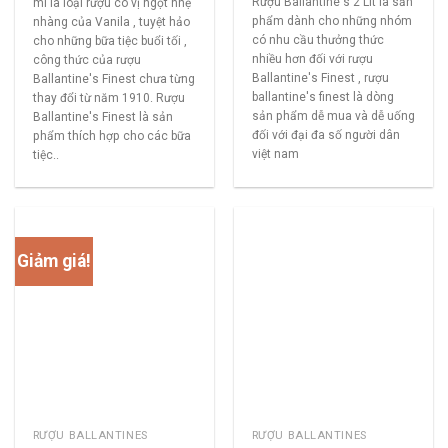
Rượu Ballantine's 2 Lít là sản
ml là loại rượu có vị ngọt nhẹ
phẩm dành cho những nhóm
nhàng của Vanila , tuyệt hảo
có nhu cầu thưởng thức
cho những bữa tiệc buổi tối ,
nhiều hơn đối với rượu
công thức của rượu
Ballantine's Finest , rượu
Ballantine's Finest chưa từng
ballantine's finest là dòng
thay đổi từ năm 1910. Rượu
sản phẩm dễ mua và dễ uống
Ballantine's Finest là sản
đối với đại đa số người dân
phẩm thích hợp cho các bữa
việt nam
tiệc..
Giảm giá!
RƯỢU BALLANTINES
RƯỢU BALLANTINES