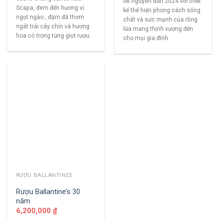
tết nguyên đán 2024 với thiết
Scapa, đem đến hương vị
kế thể hiện phong cách sống
ngọt ngào , đậm đà thơm
chất và sức mạnh của rồng
ngát trái cây chín và hương
lửa mang thịnh vượng đến
hoa cỏ trong từng giọt rượu.
cho mọi gia đình
RƯỢU BALLANTINES
Rượu Ballantine’s 30
năm
6,200,000
₫