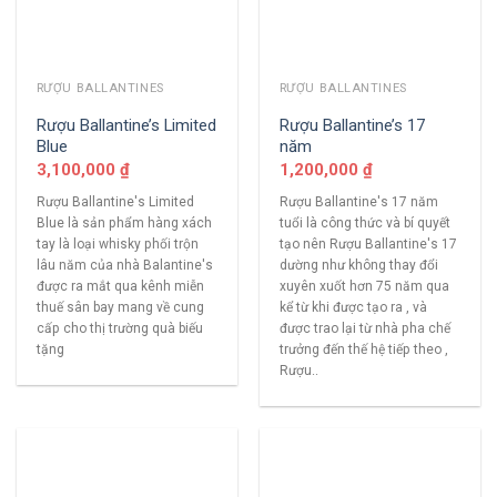
RƯỢU BALLANTINES
RƯỢU BALLANTINES
Rượu Ballantine’s Limited
Rượu Ballantine’s 17
Blue
năm
3,100,000
₫
1,200,000
₫
Rượu Ballantine's Limited
Rượu Ballantine's 17 năm
Blue là sản phẩm hàng xách
tuổi là công thức và bí quyết
tay là loại whisky phối trộn
tạo nên Rượu Ballantine's 17
lâu năm của nhà Balantine's
dường như không thay đổi
được ra mắt qua kênh miễn
xuyên xuốt hơn 75 năm qua
thuế sân bay mang về cung
kể từ khi được tạo ra , và
cấp cho thị trường quà biếu
được trao lại từ nhà pha chế
tặng
trưởng đến thế hệ tiếp theo ,
Rượu..