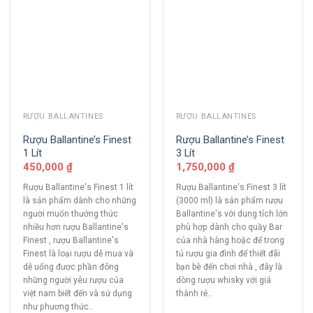
RƯỢU BALLANTINES
RƯỢU BALLANTINES
Rượu Ballantine’s Finest
Rượu Ballantine’s Finest
1 Lít
3 Lít
450,000
₫
1,750,000
₫
Rượu Ballantine's Finest 1 lít
Rượu Ballantine's Finest 3 lít
là sản phẩm dành cho những
(3000 ml) là sản phẩm rượu
người muốn thưởng thức
Ballantine's với dung tích lớn
nhiều hơn rượu Ballantine's
phù hợp dành cho quầy Bar
Finest , rượu Ballantine's
của nhà hàng hoặc để trong
Finest là loại rượu dễ mua và
tủ rượu gia đình để thiết đãi
dễ uống được phần đông
bạn bè đến chơi nhà , đây là
những người yêu rượu của
dòng rượu whisky với giá
việt nam biết đến và sử dụng
thành rẻ..
như phương thức..