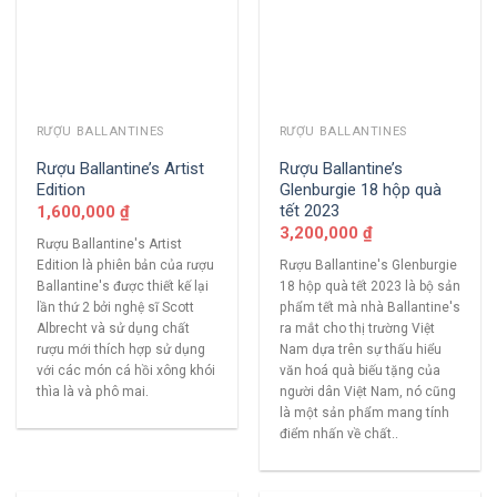
RƯỢU BALLANTINES
RƯỢU BALLANTINES
Rượu Ballantine’s Artist
Rượu Ballantine’s
Edition
Glenburgie 18 hộp quà
tết 2023
1,600,000
₫
3,200,000
₫
Rượu Ballantine's Artist
Edition là phiên bản của rượu
Rượu Ballantine's Glenburgie
Ballantine's được thiết kế lại
18 hộp quà tết 2023 là bộ sản
lần thứ 2 bởi nghệ sĩ Scott
phẩm tết mà nhà Ballantine's
Albrecht và sử dụng chất
ra mắt cho thị trường Việt
rượu mới thích hợp sử dụng
Nam dựa trên sự thấu hiểu
với các món cá hồi xông khói
văn hoá quà biếu tặng của
thìa là và phô mai.
người dân Việt Nam, nó cũng
là một sản phẩm mang tính
điểm nhấn về chất..