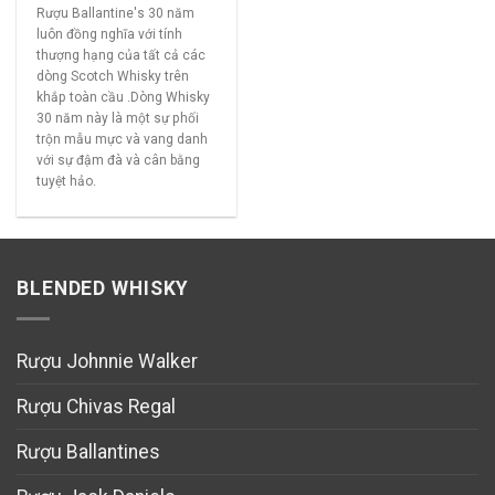
Rượu Ballantine's 30 năm
luôn đồng nghĩa với tính
thượng hạng của tất cả các
dòng Scotch Whisky trên
khắp toàn cầu .Dòng Whisky
30 năm này là một sự phối
trộn mẫu mực và vang danh
với sự đậm đà và cân bằng
tuyệt hảo.
BLENDED WHISKY
Rượu Johnnie Walker
Rượu Chivas Regal
Rượu Ballantines