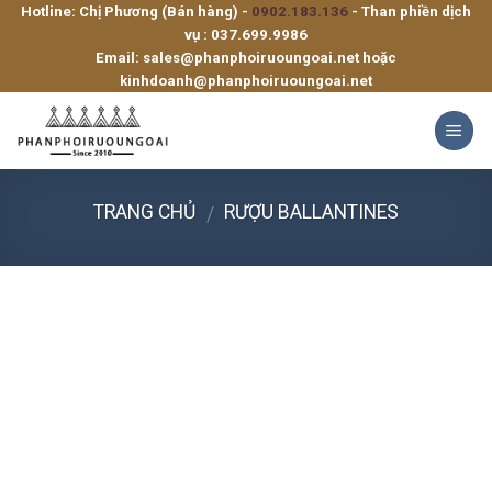
Hotline: Chị Phương (Bán hàng) -
0902.183.136
- Than phiền dịch
Skip
vụ :
037.699.9986
to
Email:
sales@phanphoiruoungoai.net
hoặc
content
kinhdoanh@phanphoiruoungoai.net
TRANG CHỦ
RƯỢU BALLANTINES
/