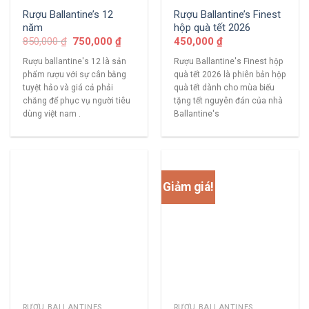
Rượu Ballantine’s 12
Rượu Ballantine’s Finest
năm
hộp quà tết 2026
850,000
₫
750,000
₫
450,000
₫
Rượu ballantine's 12 là sản
Rượu Ballantine's Finest hộp
phẩm rượu với sự cân bằng
quà tết 2026 là phiên bản hộp
tuyệt hảo và giá cả phải
quà tết dành cho mùa biếu
chăng để phục vụ người tiêu
tặng tết nguyên đán của nhà
dùng việt nam .
Ballantine's
Giảm giá!
RƯỢU BALLANTINES
RƯỢU BALLANTINES