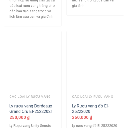
thích hợp sử dụng cho tất cả
tiệc sang trọng của bạn và
các loại rượu vang trắng cho
gia đình
các bữa tiệc sang trong và
lịch lãm của bạn và gia đình
CÁC LOẠI LY RƯỢU VANG
CÁC LOẠI LY RƯỢU VANG
Ly rượu vang Bordeaux
Ly Rượu vang đỏ EI-
Grand Cru EI-25222021
25222020
250,000
₫
250,000
₫
Ly Rượu vang Unity Sensis
Ly rượu vang đỏ EI-25222020