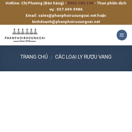
Hotline: Chị Phương (Bán hàng) -
0902.183.136
- Than phiền dịch
Skip
vụ :
037.699.9986
to
Email:
sales@phanphoiruoungoai.net
hoặc
content
kinhdoanh@phanphoiruoungoai.net
TRANG CHỦ
CÁC LOẠI LY RƯỢU VANG
/