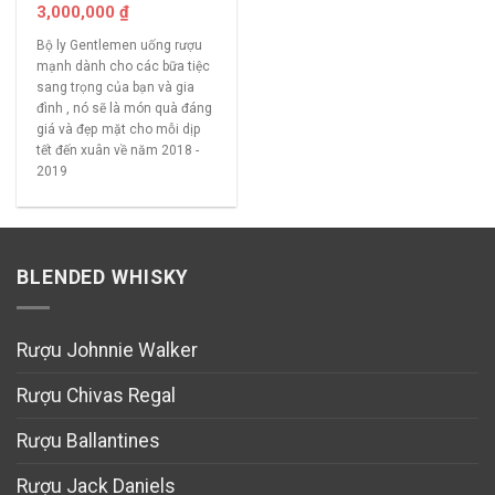
3,000,000
₫
Bộ ly Gentlemen uống rượu
mạnh dành cho các bữa tiệc
sang trọng của bạn và gia
đình , nó sẽ là món quà đáng
giá và đẹp mặt cho mỗi dịp
tết đến xuân về năm 2018 -
2019
BLENDED WHISKY
Rượu Johnnie Walker
Rượu Chivas Regal
Rượu Ballantines
Rượu Jack Daniels