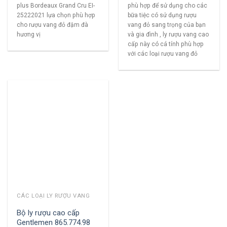
plus Bordeaux Grand Cru EI-
phù hợp để sử dụng cho các
25222021 lựa chọn phù hợp
bữa tiệc có sử dụng rượu
cho rượu vang đỏ đậm đà
vang đỏ sang trọng của bạn
hương vị
và gia đình , ly rượu vang cao
cấp này có cá tính phù hợp
với các loại rượu vang đỏ
CÁC LOẠI LY RƯỢU VANG
Bộ ly rượu cao cấp
Gentlemen 865.774.98