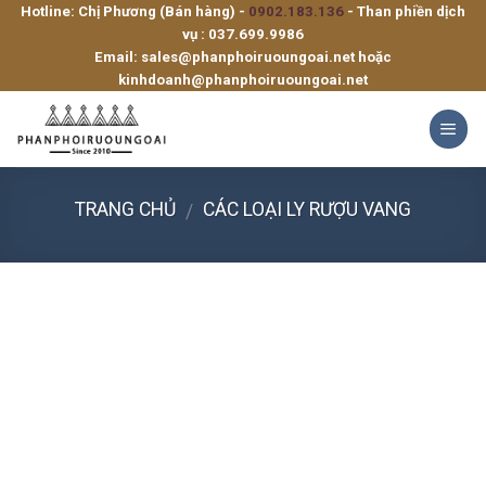
Hotline: Chị Phương (Bán hàng) -
0902.183.136
- Than phiền dịch
Skip
vụ :
037.699.9986
to
Email:
sales@phanphoiruoungoai.net
hoặc
content
kinhdoanh@phanphoiruoungoai.net
TRANG CHỦ
CÁC LOẠI LY RƯỢU VANG
/