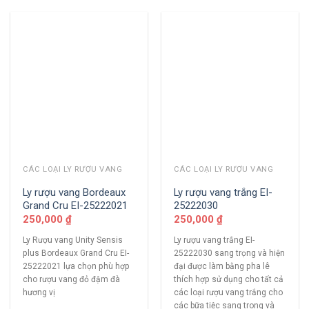
CÁC LOẠI LY RƯỢU VANG
CÁC LOẠI LY RƯỢU VANG
Ly rượu vang Bordeaux
Ly rượu vang trắng EI-
Grand Cru EI-25222021
25222030
250,000
₫
250,000
₫
Ly Rượu vang Unity Sensis
Ly rượu vang trắng EI-
plus Bordeaux Grand Cru EI-
25222030 sang trọng và hiện
25222021 lựa chọn phù hợp
đại được làm bằng pha lê
cho rượu vang đỏ đậm đà
thích hợp sử dụng cho tất cả
hương vị
các loại rượu vang trắng cho
các bữa tiệc sang trong và