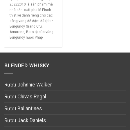
25222010 là sản phẩm mà
nhà sản xuất pha lê Eisch
thiết kế dành riêng cho các
dòng vang đỏ đậm đà (như
Burgundy Grand Cru,
Amarone, Barolo) của vùng
Burgundy nước Pháp
BLENDED WHISKY
Rượu Johnnie Walker
Rượu Chivas Regal
Rượu Ballantines
Rượu Jack Daniels