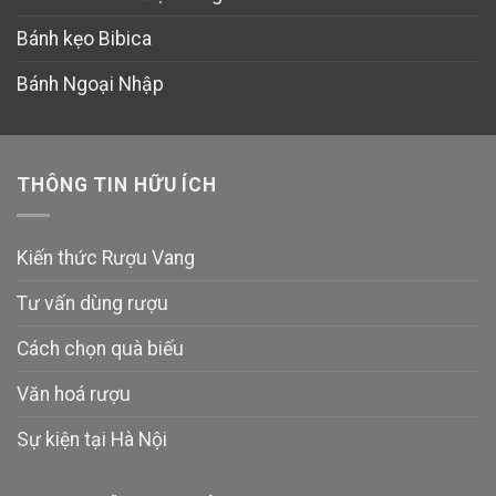
Bánh kẹo Bibica
Bánh Ngoại Nhập
THÔNG TIN HỮU ÍCH
Kiến thức Rượu Vang
Tư vấn dùng rượu
Cách chọn quà biếu
Văn hoá rượu
Sự kiện tại Hà Nội