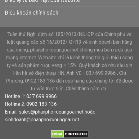
Điều lệ và bảo mật của website
Điều khoản chính sách
Tuân thủ Nghị định số 185/2013/NĐ-CP của Chính phủ và
luật quảng cáo số 16/2012/ QH13 về kinh doanh bán hàng
qua mạng, phanphoiruoungoai.net không mua bán rượu qua
mạng internet. Website chỉ là kênh thông tin giới thiệu công
ty và sản phẩm rượu vang < 15%. Quý khách có nhu cầu xin
liên hệ số điện thoại HN: Anh Vũ - 037.699.9986 , Chi
Phương: 0902.183.136 đến cửa hàng của chúng tôi để được
tư vấn trực tiếp. Chân thành cảm ơn !
Hotline 1: 037 699 9986
Hotline 2: 0902 183 136
Email:
sales@phanphoiruoungoai.net
hoặc
kinhdoanh@phanphoiruoungoai.net