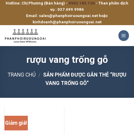
Hotline: Chị Phương (Bán hàng) -
0902.183.136
- Than phiền dịch
Skip
vụ :
037.699.9986
to
Email:
sales@phanphoiruoungoai.net
hoặc
content
kinhdoanh@phanphoiruoungoai.net
rượu vang trống gỗ
TRANG CHỦ
SẢN PHẨM ĐƯỢC GẮN THẺ “RƯỢU
/
VANG TRỐNG GỖ”
Giảm giá!