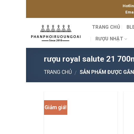
Skip
Hotli
to
Emai
content
TRANG CHỦ
BL
RƯỢU NHẬT
rượu royal salute 21 700
TRANG CHỦ
SẢN PHẨM ĐƯỢC GẮN T
/
Giảm giá!