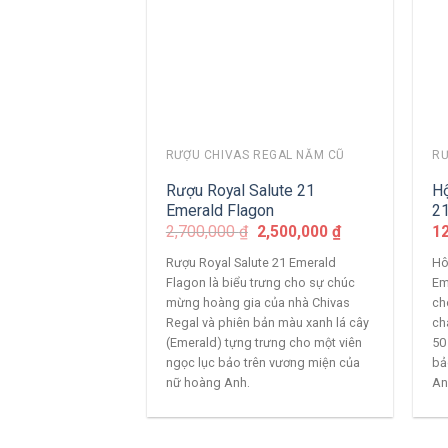
RƯỢU CHIVAS REGAL NĂM CŨ
RƯ
Rượu Royal Salute 21
Hộ
Emerald Flagon
21
2,700,000
₫
2,500,000
₫
1
Rượu Royal Salute 21 Emerald
Hô
Flagon là biểu trưng cho sự chúc
Em
mừng hoàng gia của nhà Chivas
ch
Regal và phiên bản màu xanh lá cây
ch
(Emerald) tựng trưng cho một viên
50
ngọc lục bảo trên vương miện của
bả
nữ hoàng Anh.
An