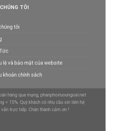
 CHÚNG TÔI
chúng tôi
g
 Tức
u lệ và bảo mật của website
u khoản chính sách
bán hàng qua mạng, phanphoiruoungoai.net
ng < 15%. Quý khách có nhu cầu xin liên hệ
vấn trực tiếp. Chân thành cảm ơn !