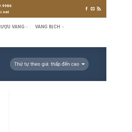
9.9986
.net
RƯỢU VANG
VANG BỊCH