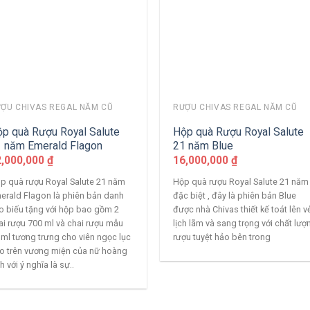
ỢU CHIVAS REGAL NĂM CŨ
RƯỢU CHIVAS REGAL NĂM CŨ
p quà Rượu Royal Salute
Hộp quà Rượu Royal Salute
 năm Emerald Flagon
21 năm Blue
2,000,000
₫
16,000,000
₫
p quà rượu Royal Salute 21 năm
Hộp quà rượu Royal Salute 21 năm
erald Flagon là phiên bản danh
đặc biệt , đây là phiên bản Blue
o biếu tặng với hộp bao gồm 2
được nhà Chivas thiết kế toát lên v
ai rượu 700 ml và chai rượu mẫu
lịch lãm và sang trọng với chất lượ
 ml tương trưng cho viên ngọc lục
rượu tuyệt hảo bên trong
o trên vương miện của nữ hoàng
h với ý nghĩa là sự..