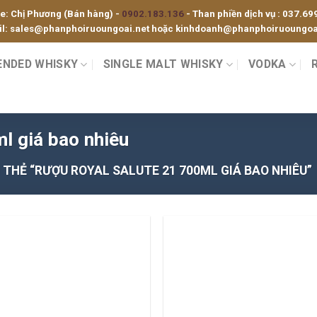
ne: Chị Phương (Bán hàng) -
0902.183.136
- Than phiền dịch vụ :
037.69
l:
sales@phanphoiruoungoai.net
hoặc
kinhdoanh@phanphoiruoungoai
ENDED WHISKY
SINGLE MALT WHISKY
VODKA
ml giá bao nhiêu
HẺ “RƯỢU ROYAL SALUTE 21 700ML GIÁ BAO NHIÊU”