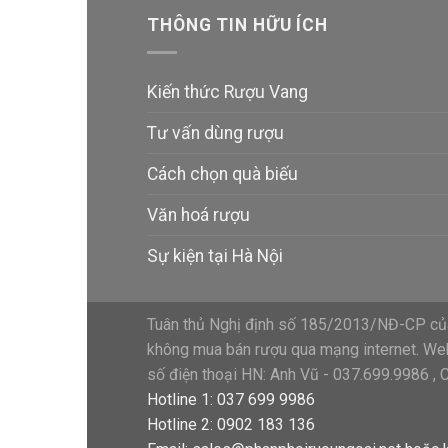
THÔNG TIN HỮU ÍCH
Kiến thức Rượu Vang
Tư vấn dùng rượu
Cách chọn quà biếu
Văn hoá rượu
Sự kiện tại Hà Nội
Tuân thủ Nghị định số 185/2013/NĐ-CP của
không mua bán rượu qua mạng internet. Webs
số điện thoại HN: Anh Vũ - 037.699.9986 , 
Hotline 1: 037 699 9986
Hotline 2: 0902 183 136