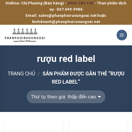
Hotline: Chị Phương (Bán hàng) -
0902.183.136
- Than phiền dịch
Skip
vụ :
037.699.9986
to
Email:
sales@phanphoiruoungoai.net
hoặc
content
kinhdoanh@phanphoiruoungoai.net
rượu red label
TRANG CHỦ
SẢN PHẨM ĐƯỢC GẮN THẺ “RƯỢU
/
RED LABEL”