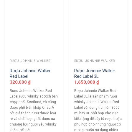
RƯỢU JOHNNIE WALKER
RƯỢU JOHNNIE WALKER
Rượu Johnnie Walker
Rượu Johnnie Walker
Red Label
Red Label 3L
320,000
₫
1,650,000
₫
Rượu Johnnie Walker Red
Rượu Johnnie Walker Red
Label rượu whisky scotch bán
Label 3L là sản phẩm rượu
chạy nhất Scotland, và cũng
whisky Johnnie Walker Red
được phổ biến khắp Châu Á
Label với dung tích lớn 3000
bởi giá thành rượu thuộc loại
ml hay 3L phù hợp cho việc
rẻ và chất lượng tốt được ưa
biếu tặng để bày tủ rượu hoặc
chuộng bởi người yêu whisky
phù hợp cho những người có
khắp thế giới
mong muốn sử dụng nhiều