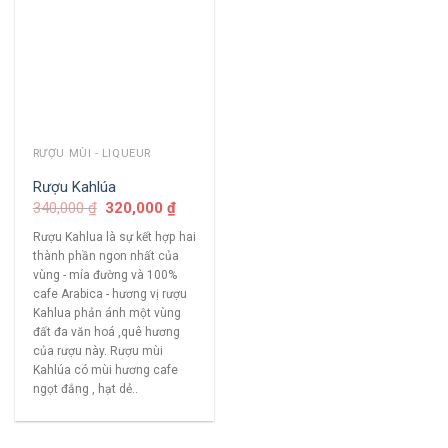
RƯỢU MÙI - LIQUEUR
Rượu Kahlúa
340,000
₫
320,000
₫
Rượu Kahlua là sự kết hợp hai
thành phần ngon nhất của
vùng - mía đường và 100%
cafe Arabica - hương vị rượu
Kahlua phản ánh một vùng
đất đa văn hoá ,quê hương
của rượu này. Rượu mùi
Kahlúa có mùi hương cafe
ngọt đắng , hạt dẻ..