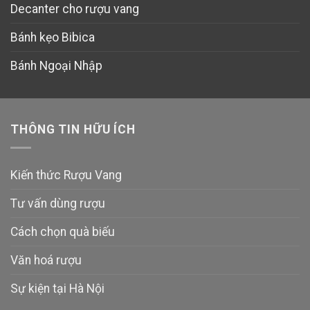
Decanter cho rượu vang
Bánh kẹo Bibica
Bánh Ngoại Nhập
THÔNG TIN HỮU ÍCH
Kiến thức Rượu Vang
Tư vấn dùng rượu
Cách chọn quà biếu
Văn hoá rượu
Sự kiện tại Hà Nội