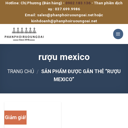
Hotline: Chị Phương (Bán hàng) -
0902.183.136
- Than phiền dịch
Skip
vụ :
037.699.9986
to
Email:
sales@phanphoiruoungoai.net
hoặc
content
kinhdoanh@phanphoiruoungoai.net
rượu mexico
TRANG CHỦ
SẢN PHẨM ĐƯỢC GẮN THẺ “RƯỢU
/
MEXICO”
Giảm giá!