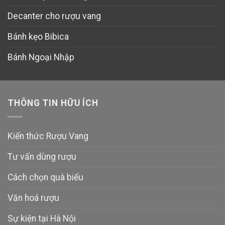
Decanter cho rượu vang
Bánh kẹo Bibica
Bánh Ngoại Nhập
THÔNG TIN HỮU ÍCH
Kiến thức Rượu Vang
Tư vấn dùng rượu
Cách chọn quà biếu
Văn hoá rượu
Sự kiện tại Hà Nội