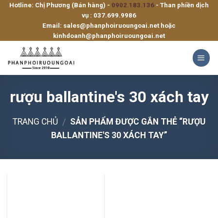
Hotline: Chị Phương (Bán hàng) -
0902.183.136
- Than phiền dịch
Skip
vụ :
037.699.9986
to
Email:
sales@phanphoiruoungoai.net
hoặc
content
kinhdoanh@phanphoiruoungoai.net
rượu ballantine's 30 xách tay
TRANG CHỦ
SẢN PHẨM ĐƯỢC GẮN THẺ “RƯỢU
/
BALLANTINE'S 30 XÁCH TAY”