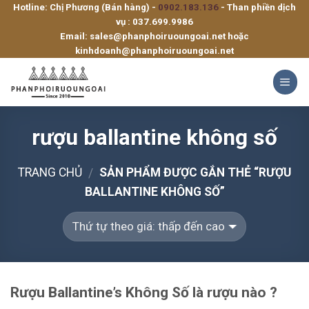
Hotline: Chị Phương (Bán hàng) -
0902.183.136
- Than phiền dịch
Skip
vụ :
037.699.9986
to
Email:
sales@phanphoiruoungoai.net
hoặc
content
kinhdoanh@phanphoiruoungoai.net
rượu ballantine không số
TRANG CHỦ
SẢN PHẨM ĐƯỢC GẮN THẺ “RƯỢU
/
BALLANTINE KHÔNG SỐ”
Rượu Ballantine’s Không Số là rượu nào ?