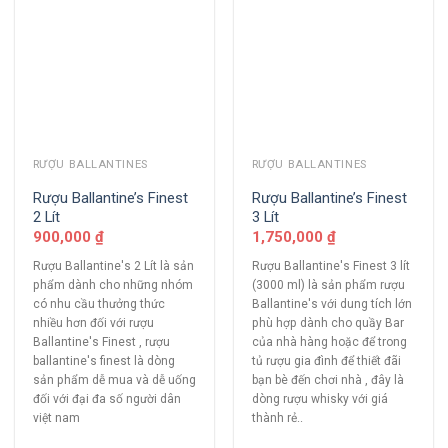
RƯỢU BALLANTINES
RƯỢU BALLANTINES
Rượu Ballantine’s Finest
Rượu Ballantine’s Finest
2 Lít
3 Lít
900,000
₫
1,750,000
₫
Rượu Ballantine's 2 Lít là sản
Rượu Ballantine's Finest 3 lít
phẩm dành cho những nhóm
(3000 ml) là sản phẩm rượu
có nhu cầu thưởng thức
Ballantine's với dung tích lớn
nhiều hơn đối với rượu
phù hợp dành cho quầy Bar
Ballantine's Finest , rượu
của nhà hàng hoặc để trong
ballantine's finest là dòng
tủ rượu gia đình để thiết đãi
sản phẩm dễ mua và dễ uống
bạn bè đến chơi nhà , đây là
đối với đại đa số người dân
dòng rượu whisky với giá
việt nam
thành rẻ..