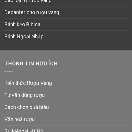
Các loại ly rượu vang
Decanter cho rượu vang
Bánh kẹo Bibica
Bánh Ngoại Nhập
THÔNG TIN HỮU ÍCH
Kiến thức Rượu Vang
Tư vấn dùng rượu
Cách chọn quà biếu
Văn hoá rượu
Sự kiện tại Hà Nội