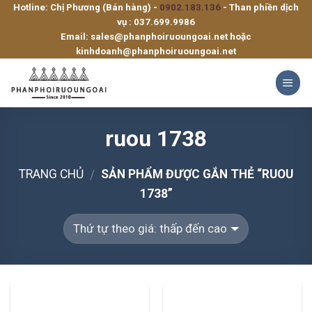
Hotline: Chị Phương (Bán hàng) -
0902.183.136
- Than phiền dịch
Skip
vụ :
037.699.9986
to
Email:
sales@phanphoiruoungoai.net
hoặc
content
kinhdoanh@phanphoiruoungoai.net
ruou 1738
TRANG CHỦ
SẢN PHẨM ĐƯỢC GẮN THẺ “RUOU
/
1738”