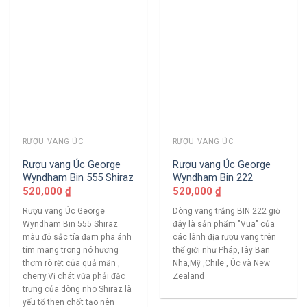
RƯỢU VANG ÚC
RƯỢU VANG ÚC
Rượu vang Úc George
Rượu vang Úc George
Wyndham Bin 555 Shiraz
Wyndham Bin 222
520,000
₫
520,000
₫
Rượu vang Úc George
Dòng vang trắng BIN 222 giờ
Wyndham Bin 555 Shiraz
đây là sản phẩm "Vua" của
màu đỏ sắc tía đạm pha ánh
các lãnh địa rượu vang trên
tím mang trong nó hương
thế giới như Pháp,Tây Ban
thơm rõ rệt của quả mận ,
Nha,Mỹ ,Chile , Úc và New
cherry.Vị chát vừa phải đặc
Zealand
trưng của dòng nho Shiraz là
yếu tố then chốt tạo nên