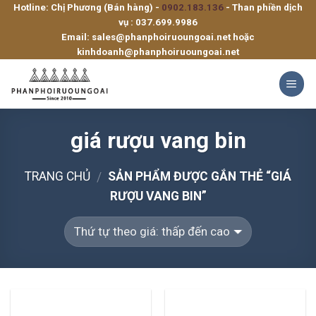
Hotline: Chị Phương (Bán hàng) -
0902.183.136
- Than phiền dịch
Skip
vụ :
037.699.9986
to
Email:
sales@phanphoiruoungoai.net
hoặc
content
kinhdoanh@phanphoiruoungoai.net
giá rượu vang bin
TRANG CHỦ
SẢN PHẨM ĐƯỢC GẮN THẺ “GIÁ
/
RƯỢU VANG BIN”