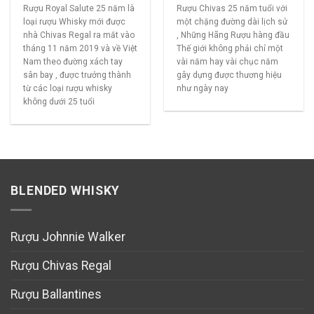
Rượu Royal Salute 25 năm là
Rượu Chivas 25 năm tuổi với
loại rượu Whisky mới được
một chặng đường dài lịch sử
nhà Chivas Regal ra mắt vào
, Những Hãng Rượu hàng đầu
tháng 11 năm 2019 và về Việt
Thế giới không phải chỉ một
Nam theo đường xách tay
vài năm hay vài chục năm
sân bay , được trưởng thành
gây dựng được thương hiệu
từ các loại rượu whisky
như ngày nay
không dưới 25 tuổi
BLENDED WHISKY
Rượu Johnnie Walker
Rượu Chivas Regal
Rượu Ballantines