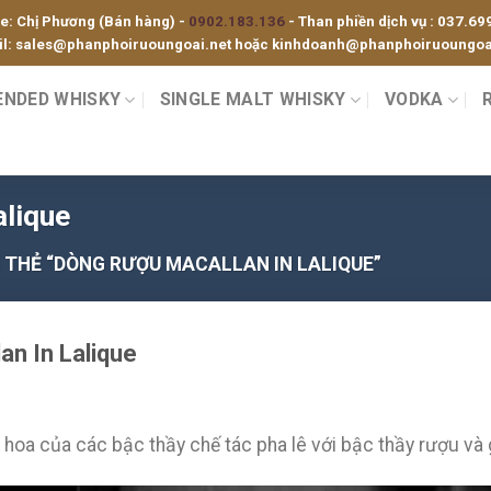
ne: Chị Phương (Bán hàng) -
0902.183.136
- Than phiền dịch vụ :
037.69
l:
sales@phanphoiruoungoai.net
hoặc
kinhdoanh@phanphoiruoungoai
ENDED WHISKY
SINGLE MALT WHISKY
VODKA
alique
THẺ “DÒNG RƯỢU MACALLAN IN LALIQUE”
an In Lalique
nh hoa của các bậc thầy chế tác pha lê với bậc thầy rượu và