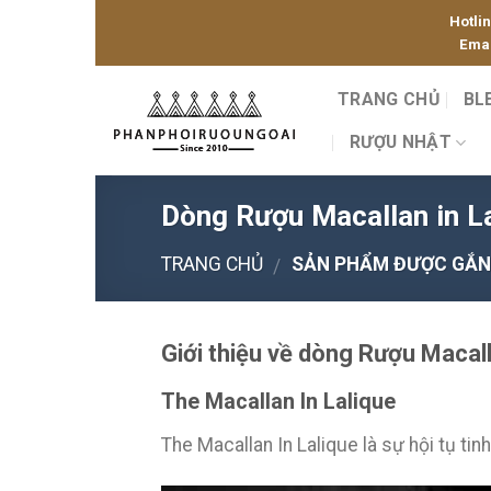
Skip
Hotli
to
Emai
content
TRANG CHỦ
BL
RƯỢU NHẬT
Dòng Rượu Macallan in L
TRANG CHỦ
SẢN PHẨM ĐƯỢC GẮN 
/
Giới thiệu về dòng Rượu Macall
The Macallan In Lalique
The Macallan In Lalique là sự hội tụ ti