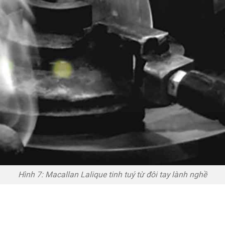
Hình 7: Macallan Lalique tinh tuý từ đôi tay lành nghề