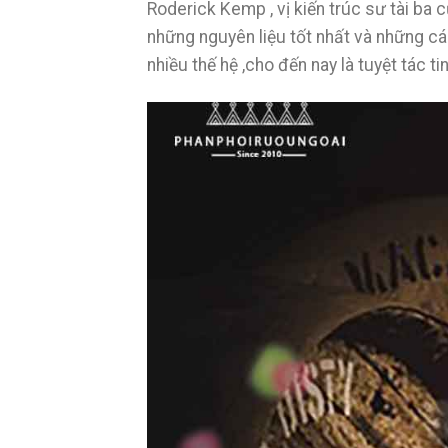
Roderick Kemp , vị kiến trúc sư tài ba c
những nguyên liệu tốt nhất và những các
nhiều thế hệ ,cho đến nay là tuyệt tác 