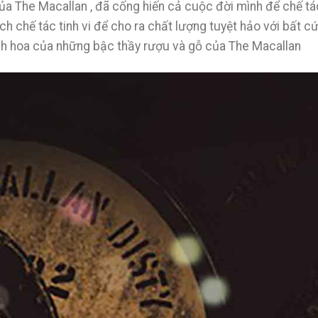
ủa The Macallan , đã cống hiến cả cuộc đời mình để chế tác 
h chế tác tinh vi để cho ra chất lượng tuyệt hảo với bất cứ
tinh hoa của những bậc thầy rượu và gỗ của The Macallan