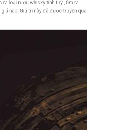
ra loại rượu whisky tinh tuý , tìm ra
 giá nào .Giá trị này đã được truyền qua