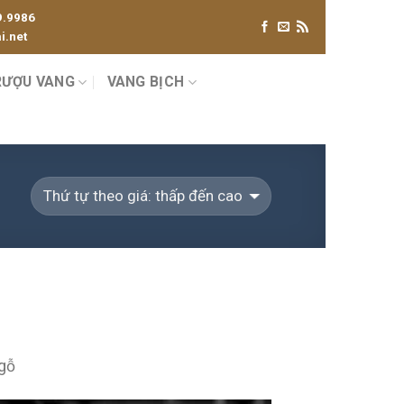
9.9986
.net
RƯỢU VANG
VANG BỊCH
 gỗ