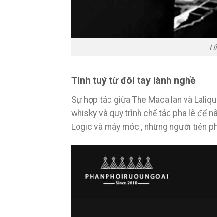
Hì
Tinh tuý từ đôi tay lành nghề
Sự hợp tác giữa The Macallan và Laliqu
whisky và quy trình chế tác pha lê để 
Logic và máy móc , những người tiên ph