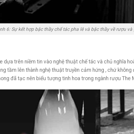
nh 6: Sự kết hợp bậc thầy chế tác pha lê và bậc thầy về rượu và
e dựa trên niềm tin vào nghệ thuật chế tác và chủ nghĩa ho
nâng tầm lên thành nghệ thuật truyền cảm hứng , chứ không 
ong đã tạc nên biểu tượng tinh hoa trong ngành rượu The M