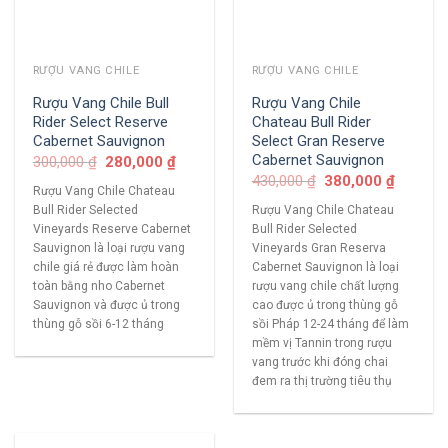
RƯỢU VANG CHILE
RƯỢU VANG CHILE
Rượu Vang Chile Bull
Rượu Vang Chile
Rider Select Reserve
Chateau Bull Rider
Cabernet Sauvignon
Select Gran Reserve
Cabernet Sauvignon
300,000
₫
280,000
₫
430,000
₫
380,000
₫
Rượu Vang Chile Chateau
Bull Rider Selected
Rượu Vang Chile Chateau
Vineyards Reserve Cabernet
Bull Rider Selected
Sauvignon là loại rượu vang
Vineyards Gran Reserva
chile giá rẻ được làm hoàn
Cabernet Sauvignon là loại
toàn bằng nho Cabernet
rượu vang chile chất lượng
Sauvignon và được ủ trong
cao được ủ trong thùng gỗ
thùng gỗ sồi 6-12 tháng
sồi Pháp 12-24 tháng để làm
mềm vị Tannin trong rượu
vang trước khi đóng chai
đem ra thị trường tiêu thụ