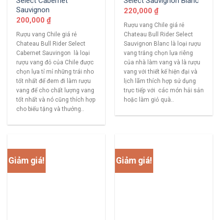
Select Cabernet
Select Sauvignon Blanc
Sauvignon
220,000
₫
200,000
₫
Rượu vang Chile giá rẻ
Rượu vang Chile giá rẻ
Chateau Bull Rider Select
Chateau Bull Rider Select
Sauvignon Blanc là loại rượu
Cabernet Sauvingon là loại
vang trắng chọn lựa riêng
rượu vang đỏ của Chile được
của nhà làm vang và là rượu
chọn lựa tỉ mỉ những trái nho
vang với thiết kế hiện đại và
tốt nhất để đem đi làm rượu
lịch lãm thích hợp sử dụng
vang để cho chất lượng vang
trực tiếp với các món hải sản
tốt nhất và nó cũng thích hợp
hoặc làm giỏ quà..
cho biếu tặng và thưởng..
Giảm giá!
Giảm giá!