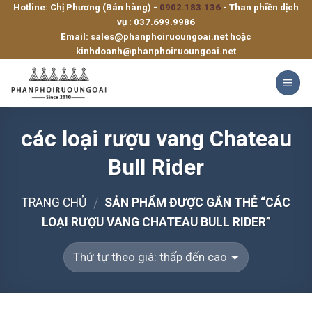
Hotline: Chị Phương (Bán hàng) -
0902.183.136
- Than phiền dịch
Skip
vụ :
037.699.9986
to
Email:
sales@phanphoiruoungoai.net
hoặc
content
kinhdoanh@phanphoiruoungoai.net
các loại rượu vang Chateau
Bull Rider
TRANG CHỦ
SẢN PHẨM ĐƯỢC GẮN THẺ “CÁC
/
LOẠI RƯỢU VANG CHATEAU BULL RIDER”