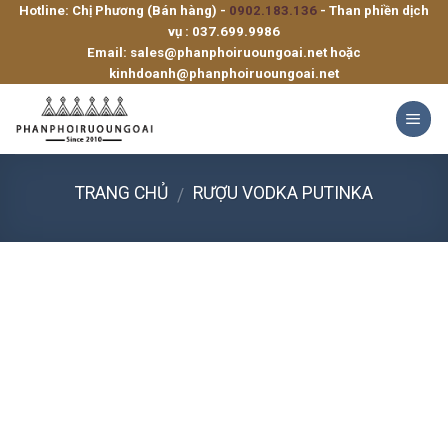
Hotline: Chị Phương (Bán hàng) -
0902.183.136
- Than phiền dịch
Skip
vụ :
037.699.9986
to
Email:
sales@phanphoiruoungoai.net
hoặc
content
kinhdoanh@phanphoiruoungoai.net
TRANG CHỦ
RƯỢU VODKA PUTINKA
/