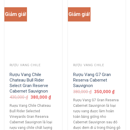
Giảm giá!
Giảm giá!
RƯỢU VANG CHILE
RƯỢU VANG CHILE
Rượu Vang Chile
Rượu Vang G7 Gran
Chateau Bull Rider
Reserva Cabernet
Select Gran Reserve
Sauvignon
Cabernet Sauvignon
380,000
₫
350,000
₫
430,000
₫
380,000
₫
Rượu Vang G7 Gran Reserva
Rượu Vang Chile Chateau
Cabernet Sauvignon là loại
Bull Rider Selected
rượu vang được làm hoàn
Vineyards Gran Reserva
toàn bằng giống nho
Cabernet Sauvignon là loại
Cabernet Sauvignon sau đó
rượu vang chile chất lượng
được đem đi ủ trong thùng gỗ