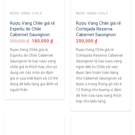
RƯỢU VANG CHILE
RƯỢU VANG CHILE
Rượu Vang Chile giá rẻ
Rượu Vang Chile giá rẻ
Espiritu de Chile
Cortejada Reserva
Cabernet Sauvignon
Cabernet Sauvignon
200,000
₫
180,000
₫
200,000
₫
Rượu Vang Chile giá rẻ
Rượu Vang Chile giá rẻ
Espiritu de Chile Cabernet
Cortejada Reserva Cabernet
Sauvignon là loại rượu vang
Sauvignon là loại rượu vang
chile giá rẻ thích hợp cho sử
ngon đến từ Chile với việc
dụng với các món ăn đậm
được làm hoàn toàn bằng
gia vị của Việt Nam và có thể
nho Cabernet Sauvignon và
dùng để biếu tặng gia đình và
được ủ trong thùng gỗ sồi 6-
người thân
12 tháng cho hương vị đậm
đà hơn của rượu vang thích
hợp cho biếu tặng..