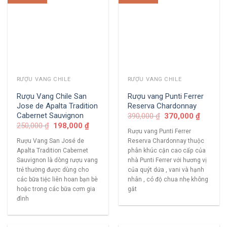
RƯỢU VANG CHILE
RƯỢU VANG CHILE
Rượu Vang Chile San
Rượu vang Punti Ferrer
Jose de Apalta Tradition
Reserva Chardonnay
Cabernet Sauvignon
390,000
₫
370,000
₫
250,000
₫
198,000
₫
Rượu vang Punti Ferrer
Rượu Vang San José de
Reserva Chardonnay thuộc
Apalta Tradition Cabernet
phân khúc cận cao cấp của
Sauvignon là dòng rượu vang
nhà Punti Ferrer với hương vị
trẻ thường được dùng cho
của quýt dứa , vani và hạnh
các bữa tiệc liên hoan bạn bè
nhân , có độ chua nhẹ không
hoặc trong các bữa cơm gia
gắt
đình