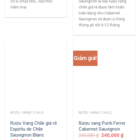
có vị chua nhẹ , cấu trúc
Sauvignon là loại rượu vang
mềm mại
chile giá rẻ được làm hoàn
toàn bằng nho Cabernet
Sauvignon và được ủ trong
thùng gỗ sồi 6-12 tháng
Giảm giá!
RƯỢU VANG CHILE
RƯỢU VANG CHILE
Rượu Vang Chile giá rẻ
Rượu vang Punti Ferrer
Espiritu de Chile
Cabernet Sauvignon
Sauvignon Blanc
250,000
₫
240,000
₫