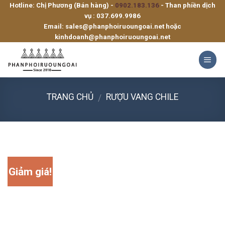
Hotline: Chị Phương (Bán hàng) -
0902.183.136
- Than phiền dịch
Skip
vụ :
037.699.9986
to
Email:
sales@phanphoiruoungoai.net
hoặc
content
kinhdoanh@phanphoiruoungoai.net
TRANG CHỦ
RƯỢU VANG CHILE
/
Giảm giá!