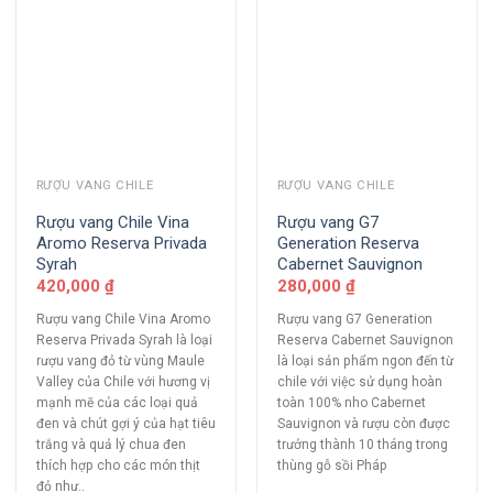
RƯỢU VANG CHILE
RƯỢU VANG CHILE
Rượu vang Chile Vina
Rượu vang G7
Aromo Reserva Privada
Generation Reserva
Syrah
Cabernet Sauvignon
420,000
₫
280,000
₫
Rượu vang Chile Vina Aromo
Rượu vang G7 Generation
Reserva Privada Syrah là loại
Reserva Cabernet Sauvignon
rượu vang đỏ từ vùng Maule
là loại sản phẩm ngon đến từ
Valley của Chile với hương vị
chile với việc sử dụng hoàn
mạnh mẽ của các loại quả
toàn 100% nho Cabernet
đen và chút gợi ý của hạt tiêu
Sauvignon và rượu còn được
trắng và quả lý chua đen
trưởng thành 10 tháng trong
thích hợp cho các món thịt
thùng gỗ sồi Pháp
đỏ như..