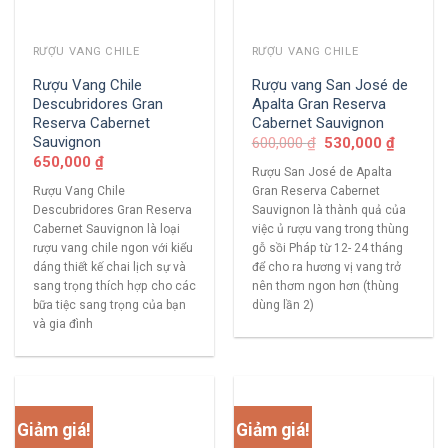
RƯỢU VANG CHILE
RƯỢU VANG CHILE
Rượu Vang Chile
Rượu vang San José de
Descubridores Gran
Apalta Gran Reserva
Reserva Cabernet
Cabernet Sauvignon
Sauvignon
600,000
₫
530,000
₫
650,000
₫
Rượu San José de Apalta
Rượu Vang Chile
Gran Reserva Cabernet
Descubridores Gran Reserva
Sauvignon là thành quả của
Cabernet Sauvignon là loại
việc ủ rượu vang trong thùng
rượu vang chile ngon với kiểu
gỗ sồi Pháp từ 12- 24 tháng
dáng thiết kế chai lịch sự và
để cho ra hương vị vang trở
sang trọng thích hợp cho các
nên thơm ngon hơn (thùng
bữa tiệc sang trọng của bạn
dùng lần 2)
và gia đình
Giảm giá!
Giảm giá!