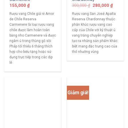
155,000
₫
300,000
₫
280,000
₫
Rượu vang Chile giá rẻ Amor
Rượu vang San José Apalta
de Chile Reserva
Reserva Chardonnay thuộc
Carmenere là loại rượu vang
phân khúc rượu vang cao
chile được làm hoàn toàn
cấp của Chile với kỹ thuật ủ
bằng nho Carmenere và được
vang trắng chuyên nghiệp
ngâm ủ trong thùng gỗ sồi
tạo ra những sản phẩm khác
Pháp tối thiểu 6 tháng thích
biệt mang đặc trưng cao của
hợp cho biếu tặng hoặc sử
thổ nhưỡng vùng
dụng trực tiếp trong các dịp
lễ
Giảm giá!