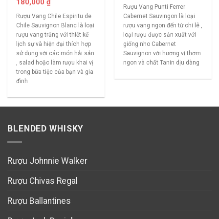
180,000
₫
Rượu Vang Punti Ferrer
Rượu Vang Chile Espiritu de
Cabernet Sauvingon là loại
Chile Sauvignon Blanc là loại
rượu vang ngon đến từ chi lê ,
rượu vang trắng với thiết kế
loại rượu được sản xuất với
lịch sự và hiện đại thích hợp
giống nho Cabernet
sử dụng với các món hải sản
Sauvignon với hương vị thơm
, salad hoặc làm rượu khai vị
ngon và chất Tanin dịu dàng
trong bữa tiệc của bạn và gia
đình
BLENDED WHISKY
Rượu Johnnie Walker
Rượu Chivas Regal
Rượu Ballantines