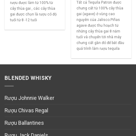
Tất cả Tequila Patron được
rượu được làm từ 100% từ
chưng cất từ 100% cây thùa
cây thùa gai , các cây thùa
gai (agave) ở vùng cao
gai được chọn là rượu có độ
nguyên của Jalisco.Piñas
tuổi từ 8 -12 tuổi
agave được thu hoạch từ
những cây thùa gai 8 năm
tuổi và chuyển tới nhà máy
chưng cất gần đó để bắt đầu
quá trình làm rượu tequila
BLENDED WHISKY
Rượu Johnnie Walker
Rượu Chivas Regal
Rượu Ballantines
Rượu Jack Daniels