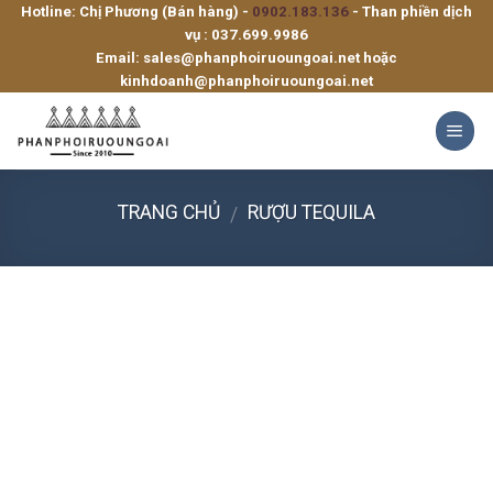
Hotline: Chị Phương (Bán hàng) -
0902.183.136
- Than phiền dịch
Skip
vụ :
037.699.9986
to
Email:
sales@phanphoiruoungoai.net
hoặc
content
kinhdoanh@phanphoiruoungoai.net
TRANG CHỦ
RƯỢU TEQUILA
/