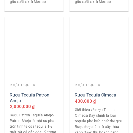
gốc xuất xứ từ Mexico
gốc xuất xứ từ Mexico
RƯỢU TEQUILA
RƯỢU TEQUILA
Rượu Tequila Patron
Rượu Tequila Olmeca
Anejo
430,000
₫
2,000,000
₫
Giới thiệu về rượu Tequila
Rượu Patron Tequila Anejo-
Olmeca Đây chính là loại
Patron Añejo là một sự pha
tequila phổ biến nhất thế giới.
trộn tinh tế của tequila 1-3
Rượu được làm từ cây thùa
tuổi, tất cả các độ tuổi trong
xanh được thu hoạch bằng