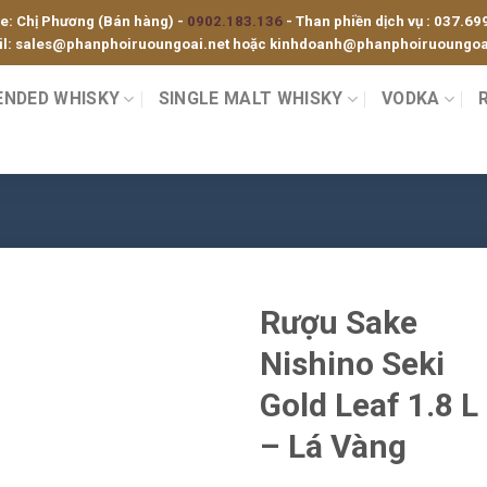
ne: Chị Phương (Bán hàng) -
0902.183.136
- Than phiền dịch vụ :
037.69
l:
sales@phanphoiruoungoai.net
hoặc
kinhdoanh@phanphoiruoungoai
ENDED WHISKY
SINGLE MALT WHISKY
VODKA
Rượu Sake
Nishino Seki
Gold Leaf 1.8 L
– Lá Vàng