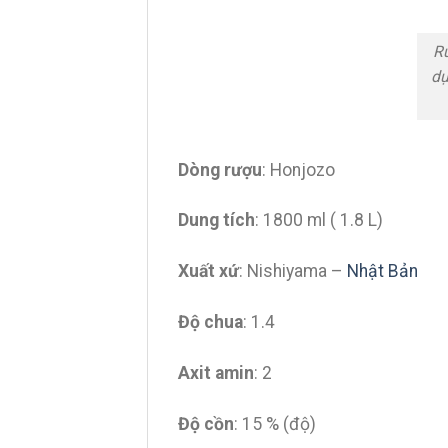
Rư
dụ
Dòng rượu
: Honjozo
Dung tích
: 1800 ml ( 1.8 L)
Xuất xứ
: Nishiyama –
Nhật Bản
Độ chua
: 1.4
Axit amin
: 2
Độ cồn
: 15 % (độ)