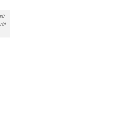
 sử
ười