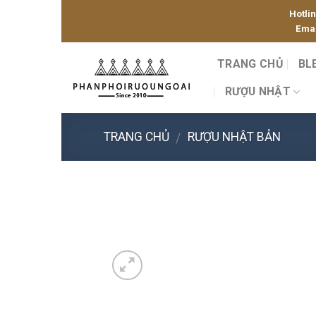
Skip
Hotli
to
Emai
content
TRANG CHỦ
BL
RƯỢU NHẬT
TRANG CHỦ
RƯỢU NHẬT BẢN
/