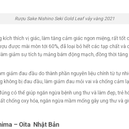
Rượu Sake Nishino Seki Gold Leaf vảy vàng 2021
ích thích vị giác, làm tăng cảm giác ngon miệng, rất tốt c
ượu được mài mòn tới 60%, đã loại bỏ hết các tạp chất và c
g làm giảm sự tích tụ mảng bám động mạch, đồng thời tăn
m giảm đau đầu do thành phần nguyên liệu chính từ tự nhi
ng không bị đau đầu, làm giảm đau mỏi vai và chống cảm lạ
ng có thể giúp ngăn ngừa bệnh ung thư và làm đẹp, trẻ hóa
ất chống oxy hóa, ngăn ngừa mầm mống gây ung thư và gi
shima – Oita Nhật Bản