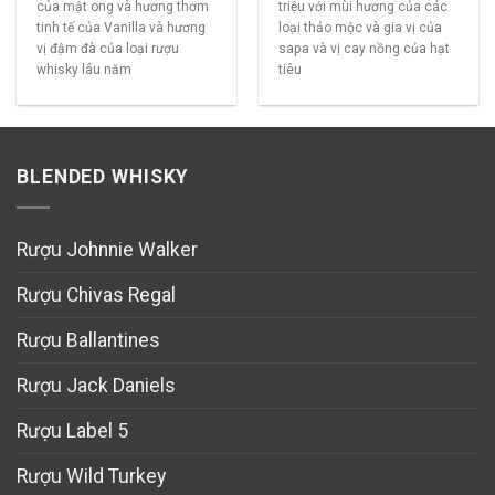
của mật ong và hương thơm
triệu với mùi hương của các
tinh tế của Vanilla và hương
loại thảo mộc và gia vị của
vị đậm đà của loại rượu
sapa và vị cay nồng của hạt
whisky lâu năm
tiêu
BLENDED WHISKY
Rượu Johnnie Walker
Rượu Chivas Regal
Rượu Ballantines
Rượu Jack Daniels
Rượu Label 5
Rượu Wild Turkey