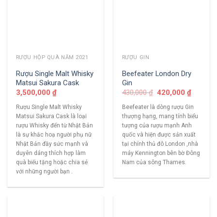
RƯỢU HỘP QUÀ NĂM 2021
RƯỢU GIN
Rượu Single Malt Whisky
Beefeater London Dry
Matsui Sakura Cask
Gin
3,500,000
₫
430,000
₫
420,000
₫
Rượu Single Malt Whisky
Beefeater là dòng rượu Gin
Matsui Sakura Cask là loại
thượng hạng, mang tính biểu
rượu Whisky đến từ Nhật Bản
tượng của rượu mạnh Anh
là sự khắc hoạ người phụ nữ
quốc và hiện được sản xuất
Nhật Bản đầy sức mạnh và
tại chính thủ đô London ,nhà
duyên dáng thích hợp làm
máy Kennington bên bờ Đông
quà biếu tặng hoặc chia sẻ
Nam của sông Thames.
với những người bạn .