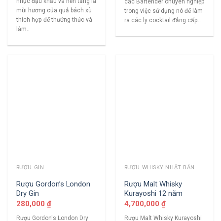
nhục đậu khấu và nền tảng là
các Bartender chuyên nghiệp
mùi hương của quả bách xù
trong việc sử dụng nó để làm
thích hợp để thưởng thức và
ra các ly cocktail đẳng cấp..
làm..
RƯỢU GIN
RƯỢU WHISKY NHẬT BẢN
Rượu Gordon’s London
Rượu Malt Whisky
Dry Gin
Kurayoshi 12 năm
280,000
₫
4,700,000
₫
Rượu Gordon's London Dry
Rượu Malt Whisky Kurayoshi