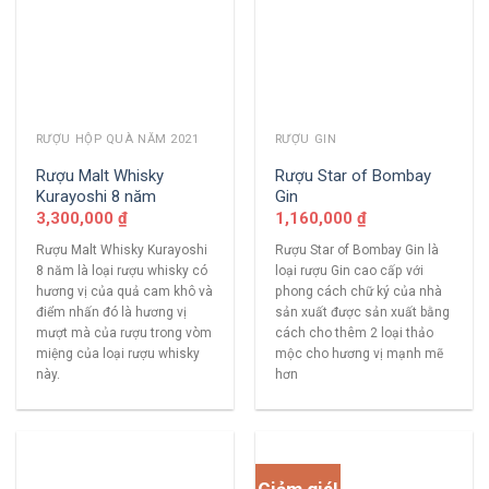
RƯỢU HỘP QUÀ NĂM 2021
RƯỢU GIN
Rượu Malt Whisky
Rượu Star of Bombay
Kurayoshi 8 năm
Gin
3,300,000
₫
1,160,000
₫
Rượu Malt Whisky Kurayoshi
Rượu Star of Bombay Gin là
8 năm là loại rượu whisky có
loại rượu Gin cao cấp với
hương vị của quả cam khô và
phong cách chữ ký của nhà
điểm nhấn đó là hương vị
sản xuất được sản xuất bằng
mượt mà của rượu trong vòm
cách cho thêm 2 loại thảo
miệng của loại rượu whisky
mộc cho hương vị mạnh mẽ
này.
hơn