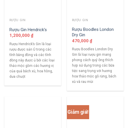
RƯỢU GIN
RƯỢU GIN
Rượu Boodles London
Rượu Gin Hendrick’s
Dry Gin
1,200,000
₫
470,000
₫
Rượu Hendrick’s Gin là loại
Rượu Boodles London Dry
rượu được sản Ủ trong các
Gin là loại rượu gin mang
tĩnh bằng đồng và các tĩnh
phong cách quý ông thích
đồng này được ủ bởi các loại
hợp sử dụng trong các bữa
thảo mộc gồm các hương vị
tiệc sang trọng với hương
của quả bách xù, hoa hồng,
hoa thảo mộc gỗ rừng, bách
dưa chuột
xù và rau mùi
Giảm giá!