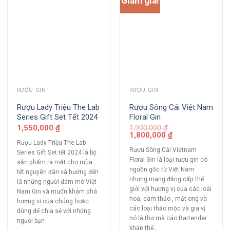
Giảm giá!
RƯỢU GIN
RƯỢU GIN
Rượu Lady Triệu The Lab
Rượu Sông Cái Việt Nam
Series Gift Set Tết 2024
Floral Gin
1,550,000
₫
1,900,000
₫
1,800,000
₫
Rượu Lady Triệu The Lab
Rượu Sông Cái Vietnam
Series Gift Set tết 2024 là bộ
Floral Gin là loại rượu gin có
sản phẩm ra mắt cho mùa
nguồn gốc từ Việt Nam
tết nguyên đán và hướng đến
nhưng mang đẳng cấp thế
là những người đam mê Việt
giới với hương vị của các loài
Nam Gin và muốn khám phá
hoa, cam thảo , mật ong và
hương vị của chúng hoặc
các loại thảo mộc và gia vị
dùng để chia sẻ với những
nó là thứ mà các Bartender
người bạn
khắp thế..