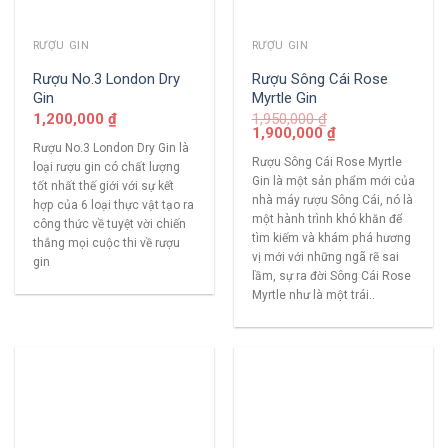
RƯỢU GIN
RƯỢU GIN
Rượu No.3 London Dry
Rượu Sông Cái Rose
Gin
Myrtle Gin
1,200,000
₫
1,950,000
₫
1,900,000
₫
Rượu No.3 London Dry Gin là
Rượu Sông Cái Rose Myrtle
loại rượu gin có chất lượng
Gin là một sản phẩm mới của
tốt nhất thế giới với sự kết
nhà máy rượu Sông Cái, nó là
hợp của 6 loại thực vật tạo ra
một hành trình khó khăn để
công thức về tuyệt vời chiến
tìm kiếm và khám phá hương
thắng mọi cuộc thi về rượu
vị mới với những ngã rẽ sai
gin
lầm, sự ra đời Sông Cái Rose
Myrtle như là một trái..