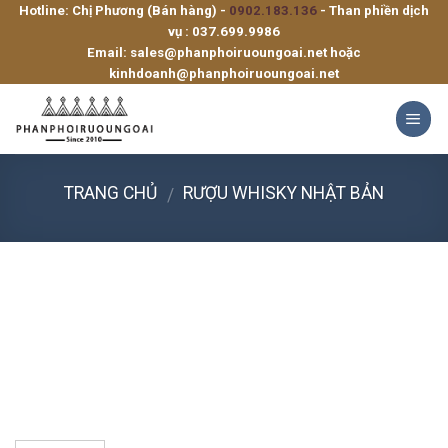
Hotline: Chị Phương (Bán hàng) -
0902.183.136
- Than phiền dịch
Skip
vụ :
037.699.9986
to
Email:
sales@phanphoiruoungoai.net
hoặc
content
kinhdoanh@phanphoiruoungoai.net
TRANG CHỦ
RƯỢU WHISKY NHẬT BẢN
/