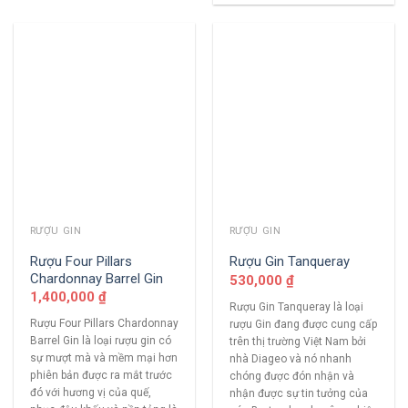
RƯỢU GIN
RƯỢU GIN
Rượu Four Pillars
Rượu Gin Tanqueray
Chardonnay Barrel Gin
530,000
₫
1,400,000
₫
Rượu Gin Tanqueray là loại
Rượu Four Pillars Chardonnay
rượu Gin đang được cung cấp
Barrel Gin là loại rượu gin có
trên thị trường Việt Nam bởi
sự mượt mà và mềm mại hơn
nhà Diageo và nó nhanh
phiên bản được ra mắt trước
chóng được đón nhận và
đó với hương vị của quế,
nhận được sự tin tưởng của