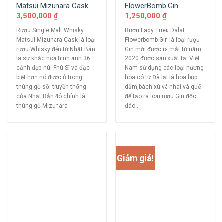
Matsui Mizunara Cask
FlowerBomb Gin
3,500,000
₫
1,250,000
₫
Rượu Single Malt Whisky
Rượu Lady Trieu Dalat
Matsui Mizunara Cask là loại
Flowerbomb Gin là loại rượu
rượu Whisky đến từ Nhật Bản
Gin mới được ra mắt từ năm
là sự khắc hoạ hình ảnh 36
2020 được sản xuất tại Việt
cảnh đẹp núi Phú Sĩ và đặc
Nam sử dụng các loại hương
biệt hơn nó được ủ trong
hoa có từ Đà lạt là hoa bụp
thùng gỗ sồi truyền thống
dấm,bách xù và nhài và quế
của Nhật Bản đó chính là
để tạo ra loại rượu Gin độc
thùng gỗ Mizunara
đáo..
Giảm giá!