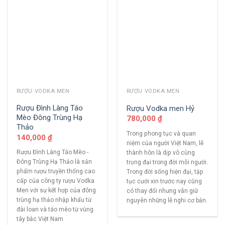
RƯỢU VODKA MEN
RƯỢU VODKA MEN
Rượu Đình Làng Táo
Rượu Vodka men Hỷ
Mèo Đông Trùng Hạ
780,000
₫
Thảo
Trong phong tục và quan
140,000
₫
niệm của người Việt Nam, lễ
Rượu Đình Làng Táo Mèo -
thành hôn là dịp vô cùng
Đông Trùng Hạ Thảo là sản
trọng đại trong đời mỗi người.
phẩm rượu truyền thống cao
Trong đời sống hiện đại, tập
cấp của công ty rượu Vodka
tục cưới xin trước nay cũng
Men với sự kết hợp của đông
có thay đổi nhưng vẫn giữ
trùng hạ thảo nhập khẩu từ
nguyên những lễ nghi cơ bản.
đài loan và táo mèo từ vùng
tây bắc Việt Nam