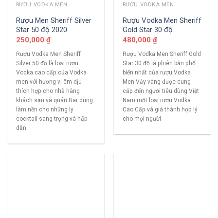
RƯỢU VODKA MEN
RƯỢU VODKA MEN
Rượu Men Sheriff Silver
Rượu Vodka Men Sheriff
Star 50 độ 2020
Gold Star 30 độ
250,000
₫
480,000
₫
Rượu Vodka Men Sheriff
Rượu Vodka Men Sheriff Gold
Silver 50 độ là loại rượu
Star 30 độ là phiên bản phổ
Vodka cao cấp của Vodka
biến nhất của rượu Vodka
men với hương vị êm dịu
Men Vảy vàng được cung
thích hợp cho nhà hàng
cấp đến người tiêu dùng Việt
khách sạn và quán Bar dùng
Nam một loại rượu Vodka
làm nền cho những ly
Cao Cấp và giá thành hợp lý
cocktail sang trọng và hấp
cho mọi người
dẫn