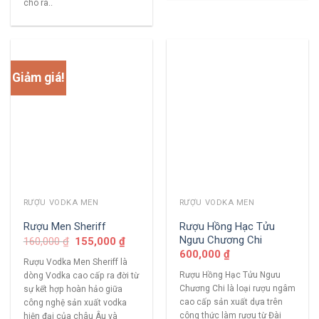
cho ra..
Giảm giá!
RƯỢU VODKA MEN
RƯỢU VODKA MEN
Rượu Hồng Hạc Tửu
Rượu Men Sheriff
Ngưu Chương Chi
160,000
₫
155,000
₫
600,000
₫
Rượu Vodka Men Sheriff là
Rượu Hồng Hạc Tửu Ngưu
dòng Vodka cao cấp ra đời từ
Chương Chi là loại rượu ngâm
sự kết hợp hoàn hảo giữa
cao cấp sản xuất dựa trên
công nghệ sản xuất vodka
công thức làm rượu từ Đài
hiện đại của châu Âu và