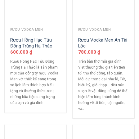
RƯỢU VODKA MEN
RƯỢU VODKA MEN
Rượu Hồng Hạc Tửu
Rượu Vodka Men An Tài
Đông Trùng Hạ Thảo
Lộc
600,000
₫
780,000
₫
Rượu Hồng Hạc Tửu Đông
Trên bàn thờ mỗi gia đình
Trùng Hạ Thảo là sản phẩm
Việt thường thờ gia tiên tiền
mới của công ty rượu Vodka
tổ, thờ thổ công, táo quân.
Men với thiết kế sang trọng
Mỗi dịp trọng đại như lễ, Tết,
và lịch lãm thích hợp biếu
hiếu hỷ, giỗ chạp... đều sửa
tặng và thưởng thức trong
soạn lễ vật dâng cúng để thể
những bữa tiệc sang trọng
hiện tấm lòng thành kính
của bạn và gia đình
hướng về tổ tiên, cội nguồn;
và..