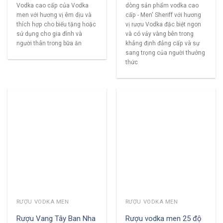
Vodka cao cấp của Vodka
dòng sản phẩm vodka cao
men với hương vị êm dịu và
cấp - Men' Sheriff với hương
thích hợp cho biếu tặng hoặc
vị rượu Vodka đặc biệt ngon
sử dụng cho gia đình và
và có vảy vàng bên trong
người thân trong bữa ăn
khẳng định đẳng cấp và sự
sang trọng của người thưởng
thức
RƯỢU VODKA MEN
RƯỢU VODKA MEN
Rượu Vang Tây Ban Nha
Rượu vodka men 25 độ