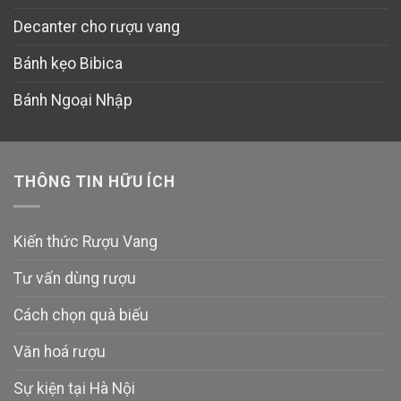
Decanter cho rượu vang
Bánh kẹo Bibica
Bánh Ngoại Nhập
THÔNG TIN HỮU ÍCH
Kiến thức Rượu Vang
Tư vấn dùng rượu
Cách chọn quà biếu
Văn hoá rượu
Sự kiện tại Hà Nội