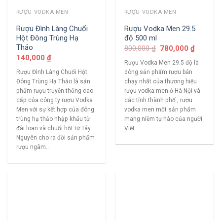
RƯỢU VODKA MEN
RƯỢU VODKA MEN
Rượu Đình Làng Chuối
Rượu Vodka Men 29.5
Hột Đông Trùng Hạ
độ 500 ml
Thảo
800,000
₫
780,000
₫
140,000
₫
Rượu Vodka Men 29.5 độ là
Rượu Đình Làng Chuối Hột
dòng sản phẩm rượu bán
Đông Trùng Hạ Thảo là sản
chạy nhất của thương hiệu
phẩm rượu truyền thống cao
rượu vodka men ở Hà Nội và
cấp của công ty rượu Vodka
các tỉnh thành phố , rượu
Men với sự kết hợp của đông
vodka men một sản phẩm
trùng hạ thảo nhập khẩu từ
mang niềm tự hào của người
đài loan và chuối hột từ Tây
Việt
Nguyên cho ra đời sản phẩm
rượu ngâm..