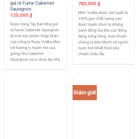
giá rẻ Fume Cabernet
780,000
₫
Sauvignon
Men' Vodka được sản xuất từ
120,000
₫
100% gạo chất lượng cao
Rượu Vang Tây Ban Nha giá
được tuyển chọn từ những
rẻ Fume Cabernet Sauvignon
cánh đồng lúa khu vực đồng
là một sản phẩm nhập khẩu
bằng sông Hồng. men thuần
của công ty Rượu Vodka Men
chủng từ Đan Mạch và nguồn
với hương vị mạnh mẽ của
nước tinh khiết theo tiêu
giống nho Cabernet
chuẩn châu Âu.
Sauvignon và vị chua dịu nhẹ
Giảm giá!