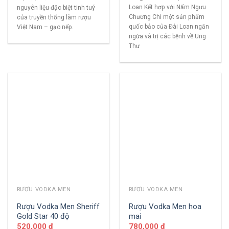
Loan Kết hợp với Nấm Ngưu
nguyên liệu đặc biệt tinh tuý
Chương Chi một sản phẩm
của truyền thống làm rượu
quốc bảo của Đài Loan ngăn
Việt Nam – gạo nếp.
ngừa và trị các bệnh về Ung
Thư
RƯỢU VODKA MEN
RƯỢU VODKA MEN
Rượu Vodka Men Sheriff
Rượu Vodka Men hoa
Gold Star 40 độ
mai
520,000
₫
780,000
₫