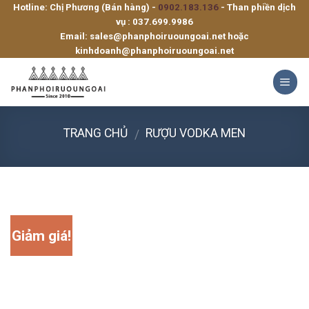
Hotline: Chị Phương (Bán hàng) -
0902.183.136
- Than phiền dịch
Skip
vụ :
037.699.9986
to
Email:
sales@phanphoiruoungoai.net
hoặc
content
kinhdoanh@phanphoiruoungoai.net
TRANG CHỦ
RƯỢU VODKA MEN
/
Giảm giá!