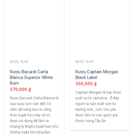
RƯỢU RUM
RƯỢU RUM
Rượu Bacardi Carta
Rượu Captain Morgan
Blanca Superior White
Black Label
Rum
350,000
₫
370,000
₫
Captain Morgan là loại Rum
Rượu Barcadi Carta Blanca là
xuất xứ từ Jamaica . Ở đây
loại rượu rum cần đến 10
người ta sản xuất rum từ
năm để sáng tạo ra công
đường mía , rum chủ yếu
thức tuyệt hảo này và nó
được làm từ các quốc gia
được sử dụng để làm ra
thuộc vùng Tây Ấn .
những ly Mojito tuyệt hảo cho
những ngày hè nóng bức