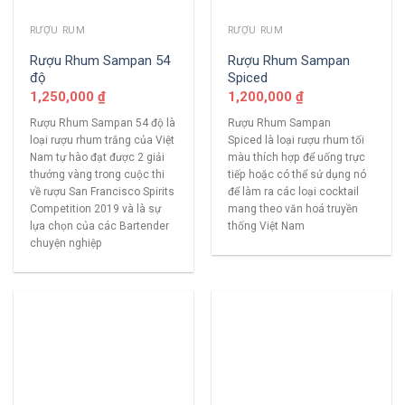
RƯỢU RUM
RƯỢU RUM
Rượu Rhum Sampan 54
Rượu Rhum Sampan
độ
Spiced
1,250,000
₫
1,200,000
₫
Rượu Rhum Sampan 54 độ là
Rượu Rhum Sampan
loại rượu rhum trắng của Việt
Spiced là loại rượu rhum tối
Nam tự hào đạt được 2 giải
màu thích hợp để uống trực
thưởng vàng trong cuộc thi
tiếp hoặc có thể sử dụng nó
về rượu San Francisco Spirits
để làm ra các loại cocktail
Competition 2019 và là sự
mang theo văn hoá truyền
lựa chọn của các Bartender
thống Việt Nam
chuyện nghiệp