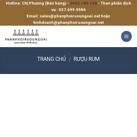
Hotline: Chị Phương (Bán hàng) -
0902.183.136
- Than phiền dịch
Skip
vụ :
037.699.9986
to
Email:
sales@phanphoiruoungoai.net
hoặc
content
kinhdoanh@phanphoiruoungoai.net
TRANG CHỦ
RƯỢU RUM
/