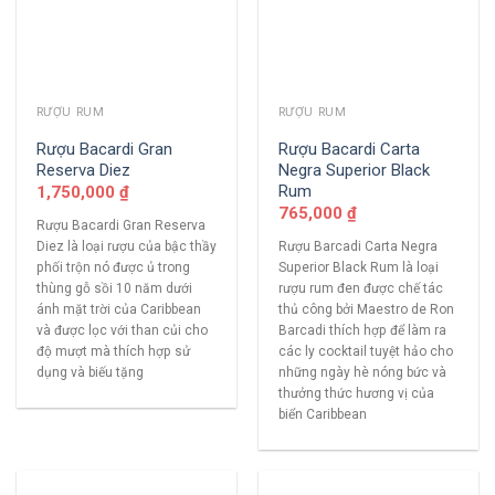
RƯỢU RUM
RƯỢU RUM
Rượu Bacardi Gran
Rượu Bacardi Carta
Reserva Diez
Negra Superior Black
Rum
1,750,000
₫
765,000
₫
Rượu Bacardi Gran Reserva
Diez là loại rượu của bậc thầy
Rượu Barcadi Carta Negra
phối trộn nó được ủ trong
Superior Black Rum là loại
thùng gỗ sồi 10 năm dưới
rượu rum đen được chế tác
ánh mặt trời của Caribbean
thủ công bởi Maestro de Ron
và được lọc với than củi cho
Barcadi thích hợp để làm ra
độ mượt mà thích hợp sử
các ly cocktail tuyệt hảo cho
dụng và biếu tặng
những ngày hè nóng bức và
thưởng thức hương vị của
biển Caribbean