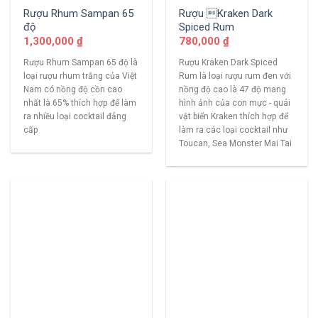
Rượu Rhum Sampan 65
Rượu Kraken Dark
độ
Spiced Rum
1,300,000
₫
780,000
₫
Rượu Rhum Sampan 65 độ là
Rượu Kraken Dark Spiced
loại rượu rhum trắng của Việt
Rum là loại rượu rum đen với
Nam có nồng độ cồn cao
nồng độ cao là 47 độ mang
nhất là 65% thích hợp để làm
hình ảnh của con mực - quái
ra nhiều loại cocktail đẳng
vật biển Kraken thích hợp để
cấp
làm ra các loại cocktail như
Toucan, Sea Monster Mai Tai