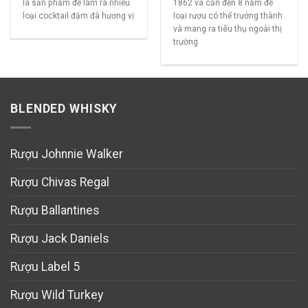
là sản phẩm để làm ra nhiều
1862 và cần đến 8 năm để
loại cocktail đậm đà hương vị
loại rượu có thể trưởng thành
và mang ra tiêu thụ ngoài thị
trường
BLENDED WHISKY
Rượu Johnnie Walker
Rượu Chivas Regal
Rượu Ballantines
Rượu Jack Daniels
Rượu Label 5
Rượu Wild Turkey