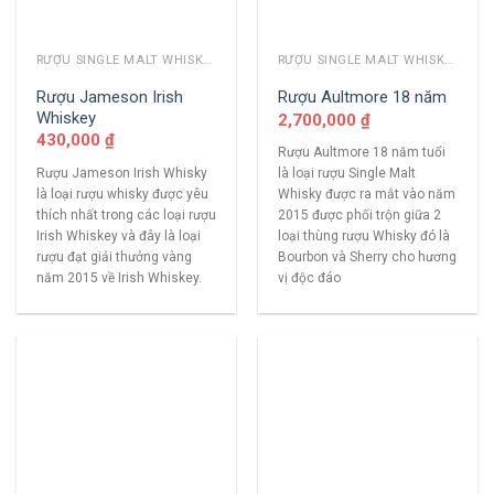
RƯỢU SINGLE MALT WHISKY KHÁC
RƯỢU SINGLE MALT WHISKY KHÁC
Rượu Jameson Irish
Rượu Aultmore 18 năm
Whiskey
2,700,000
₫
430,000
₫
Rượu Aultmore 18 năm tuổi
Rượu Jameson Irish Whisky
là loại rượu Single Malt
là loại rượu whisky được yêu
Whisky được ra mắt vào năm
thích nhất trong các loại rượu
2015 được phối trộn giữa 2
Irish Whiskey và đây là loại
loại thùng rượu Whisky đó là
rượu đạt giải thưởng vàng
Bourbon và Sherry cho hương
năm 2015 về Irish Whiskey.
vị độc đáo