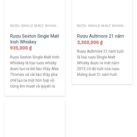
RƯỢU SINGLE MALT WHISKY KHÁC
RƯỢU SINGLE MALT WHISKY KHÁC
Rượu Sexton Single Malt
Rượu Aultmore 21 năm
Irish Whiskey
3,300,000
₫
935,000
₫
Rượu Aultmore 21 năm tuổi
Rượu Sexton Single Malt Irish
là loại rượu Single Malt
Whiskey là loại rượu whisky
Whisky được ra mắt năm
được tạo ra bởi bậc thầy Alex
2015 có độ tuổi của rượu
Thomas và vài bậc thầy pha
không dưới 21 năm tuổi
chế tạo ra một hỗn hợp vô
cùng êm mượt và quyến rũ