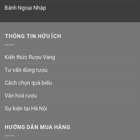
Bánh Ngoại Nhập
THÔNG TIN HỮU ÍCH
Kiến thức Rượu Vang
Tư vấn dùng rượu
Cách chọn quà biếu
Văn hoá rượu
Sự kiện tại Hà Nội
HƯỚNG DẪN MUA HÀNG