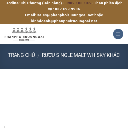
Hotline: Chị Phương (Bán hàng) -
0902.183.136
- Than phiền dịch
Skip
vụ :
037.699.9986
to
Email:
sales@phanphoiruoungoai.net
hoặc
content
kinhdoanh@phanphoiruoungoai.net
TRANG CHỦ
RƯỢU SINGLE MALT WHISKY KHÁC
/