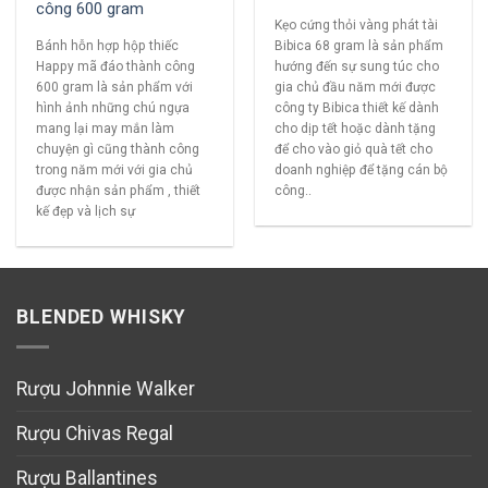
công 600 gram
Kẹo cứng thỏi vàng phát tài
Bánh hỗn hợp hộp thiếc
Bibica 68 gram là sản phẩm
Happy mã đáo thành công
hướng đến sự sung túc cho
600 gram là sản phẩm với
gia chủ đầu năm mới được
hình ảnh những chú ngựa
công ty Bibica thiết kế dành
mang lại may mắn làm
cho dịp tết hoặc dành tặng
chuyện gì cũng thành công
để cho vào giỏ quà tết cho
trong năm mới với gia chủ
doanh nghiệp để tặng cán bộ
được nhận sản phẩm , thiết
công..
kế đẹp và lịch sự
BLENDED WHISKY
Rượu Johnnie Walker
Rượu Chivas Regal
Rượu Ballantines