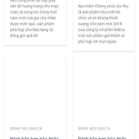
Kẹo cứng phát tài hộp giấy
nền đỏ tượng trưng cho may
Kẹo mềm Cherry phúc lộc thọ
mắn và sung túc trong một
là sản phẩm như môt lời
năm mới của gia chủ nhận
chúc về an khang thịnh
được món quà ,sản phẩm
vượng cho năm mới 2018
phù hợp cho biếu tặng và
của công ty cổ phần Bibica
đóng giỏ quà tết
một sản phẩm giá thành rẻ
phù hợp với mọi người
BÁNH KẸO BIBICA
BÁNH KẸO BIBICA
Bánh hỗn hợp hộp thiếc
Bánh hỗn hợp hộp thiếc