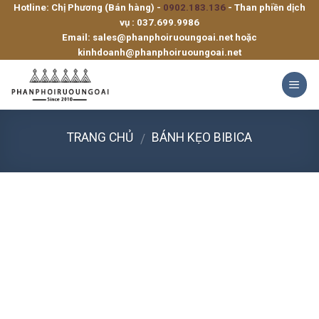
Hotline: Chị Phương (Bán hàng) -
0902.183.136
- Than phiền dịch
Skip
vụ :
037.699.9986
to
Email:
sales@phanphoiruoungoai.net
hoặc
content
kinhdoanh@phanphoiruoungoai.net
TRANG CHỦ
BÁNH KẸO BIBICA
/